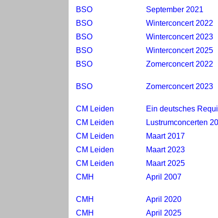
BSO
September 2021
BSO
Winterconcert 2022
BSO
Winterconcert 2023
BSO
Winterconcert 2025
BSO
Zomerconcert 2022
BSO
Zomerconcert 2023
CM Leiden
Ein deutsches Requ
CM Leiden
Lustrumconcerten 2
CM Leiden
Maart 2017
CM Leiden
Maart 2023
CM Leiden
Maart 2025
CMH
April 2007
CMH
April 2020
CMH
April 2025