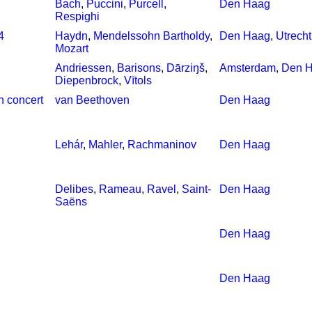
Bach
,
Puccini
,
Purcell
,
Den Haag
Respighi
4
Haydn
,
Mendelssohn Bartholdy
,
Den Haag
,
Utrecht
Mozart
Andriessen
,
Barisons
,
Dārziŋš
,
Amsterdam
,
Den 
Diepenbrock
,
Vītols
n concert
van Beethoven
Den Haag
Lehár
,
Mahler
,
Rachmaninov
Den Haag
Delibes
,
Rameau
,
Ravel
,
Saint-
Den Haag
Saëns
Den Haag
Den Haag