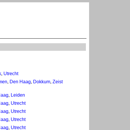
k
,
Utrecht
men
,
Den Haag
,
Dokkum
,
Zeist
Haag
,
Leiden
Haag
,
Utrecht
Haag
,
Utrecht
Haag
,
Utrecht
Haag
,
Utrecht