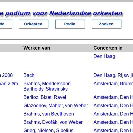
Werken van
Concerten in
Den Haag
m 2008
Bach
Den Haag
,
Rijswij
van 2 t/m
Brahms
,
Mendelssohn
Amsterdam
,
Brum
Bartholdy
,
Stravinsky
Berlioz
,
Bizet
,
Ravel
Amsterdam
,
Den 
Glazoenov
,
Mahler
,
von Weber
Amsterdam
,
Den 
Brahms
,
van Beethoven
Amsterdam
,
Den 
Brahms
,
Dvořák
,
von Weber
Amsterdam
,
Den 
Grieg
,
Nielsen
,
Sibelius
Amsterdam
,
Den 