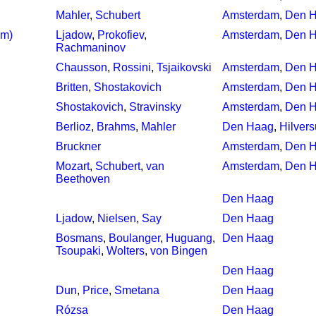
Mahler
,
Schubert
Amsterdam
,
Den 
um)
Ljadow
,
Prokofiev
,
Amsterdam
,
Den 
Rachmaninov
Chausson
,
Rossini
,
Tsjaikovski
Amsterdam
,
Den 
Britten
,
Shostakovich
Amsterdam
,
Den 
Shostakovich
,
Stravinsky
Amsterdam
,
Den 
Berlioz
,
Brahms
,
Mahler
Den Haag
,
Hilver
Bruckner
Amsterdam
,
Den 
Mozart
,
Schubert
,
van
Amsterdam
,
Den 
Beethoven
Den Haag
Ljadow
,
Nielsen
,
Say
Den Haag
Bosmans
,
Boulanger
,
Huguang
,
Den Haag
Tsoupaki
,
Wolters
,
von Bingen
Den Haag
Dun
,
Price
,
Smetana
Den Haag
Rózsa
Den Haag