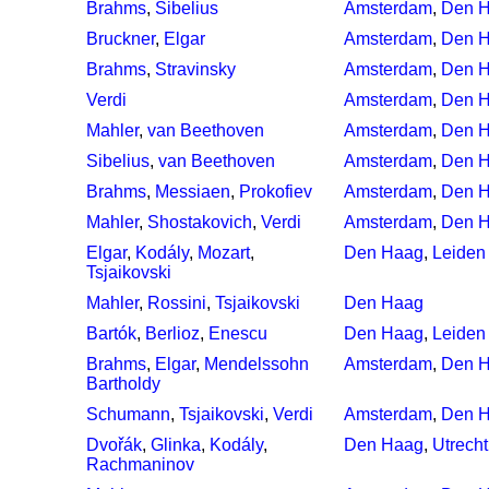
Brahms
,
Sibelius
Amsterdam
,
Den 
Bruckner
,
Elgar
Amsterdam
,
Den 
Brahms
,
Stravinsky
Amsterdam
,
Den 
Verdi
Amsterdam
,
Den 
Mahler
,
van Beethoven
Amsterdam
,
Den 
Sibelius
,
van Beethoven
Amsterdam
,
Den 
Brahms
,
Messiaen
,
Prokofiev
Amsterdam
,
Den 
Mahler
,
Shostakovich
,
Verdi
Amsterdam
,
Den 
Elgar
,
Kodály
,
Mozart
,
Den Haag
,
Leiden
Tsjaikovski
Mahler
,
Rossini
,
Tsjaikovski
Den Haag
Bartók
,
Berlioz
,
Enescu
Den Haag
,
Leiden
Brahms
,
Elgar
,
Mendelssohn
Amsterdam
,
Den 
Bartholdy
Schumann
,
Tsjaikovski
,
Verdi
Amsterdam
,
Den 
Dvořák
,
Glinka
,
Kodály
,
Den Haag
,
Utrecht
Rachmaninov