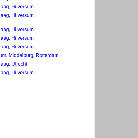
Haag
,
Hilversum
Haag
,
Hilversum
Haag
,
Hilversum
Haag
,
Hilversum
Haag
,
Hilversum
sum
,
Middelburg
,
Rotterdam
Haag
,
Utrecht
Haag
,
Hilversum