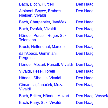
Bach
,
Bloch
,
Purcell
Den Haag
Albinoni
,
Boyce
,
Brahms
,
Den Haag
Nielsen
,
Vivaldi
Bach
,
Charpentier
,
Janáček
Den Haag
Bach
,
Dvořák
,
Vivaldi
Den Haag
Händel
,
Purcell
,
Reger
,
Suk
,
Den Haag
Telemann
Bruch
,
Hellendaal
,
Marcello
Den Haag
dall'Abaco
,
Geminiani
,
Den Haag
Pergolesi
Händel
,
Mozart
,
Purcell
,
Vivaldi
Den Haag
Vivaldi
,
Pezel
,
Torelli
Den Haag
Händel
,
Sibelius
,
Vivaldi
Den Haag
Cimarosa
,
Janáček
,
Mozart
,
Den Haag
Vivaldi
Bach
,
Britten
,
Händel
,
Mozart
Den Haag
,
Vossela
Bach
,
Parry
,
Suk
,
Vivaldi
Den Haag