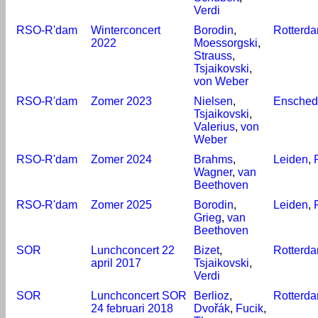
Verdi
RSO-R'dam
Winterconcert
Borodin
,
Rotterd
2022
Moessorgski
,
Strauss
,
Tsjaikovski
,
von Weber
RSO-R'dam
Zomer 2023
Nielsen
,
Ensched
Tsjaikovski
,
Valerius
,
von
Weber
RSO-R'dam
Zomer 2024
Brahms
,
Leiden
,
Wagner
,
van
Beethoven
RSO-R'dam
Zomer 2025
Borodin
,
Leiden
,
Grieg
,
van
Beethoven
SOR
Lunchconcert 22
Bizet
,
Rotterd
april 2017
Tsjaikovski
,
Verdi
SOR
Lunchconcert SOR
Berlioz
,
Rotterd
24 februari 2018
Dvořák
,
Fucik
,