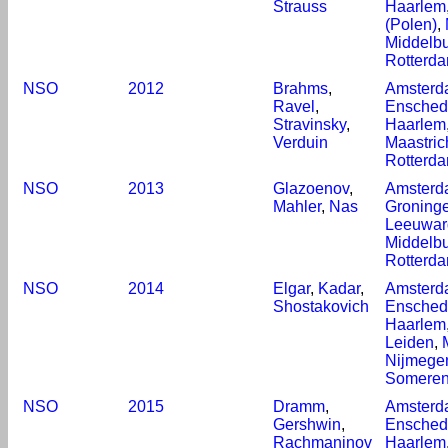
Strauss
Haarlem
(Polen)
,
Middelb
Rotterd
NSO
2012
Brahms
,
Amsterd
Ravel
,
Ensched
Stravinsky
,
Haarlem
Verduin
Maastric
Rotterd
NSO
2013
Glazoenov
,
Amsterd
Mahler
,
Nas
Groning
Leeuwar
Middelb
Rotterd
NSO
2014
Elgar
,
Kadar
,
Amsterd
Shostakovich
Ensched
Haarlem
Leiden
,
Nijmege
Somere
NSO
2015
Dramm
,
Amsterd
Gershwin
,
Ensched
Rachmaninov
Haarlem