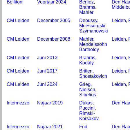
Bellitoni
Voorjaar 2024
Berlioz
,
Den Ha
Brahms
,
Middelb
Mahler
CM Leiden
December 2005
Debussy
,
Leiden
,
Moessorgski
,
Szymanowski
CM Leiden
December 2008
Mahler
,
Leiden
,
Mendelssohn
Bartholdy
CM Leiden
Juni 2013
Brahms
,
Leiden
,
Kodály
CM Leiden
Juni 2017
Britten
,
Leiden
,
Shostakovich
CM Leiden
Juni 2024
Grieg
,
Leiden
,
Nielsen
,
Sibelius
Intermezzo
Najaar 2019
Dukas
,
Den Ha
Puccini
,
Rimski-
Korsakov
Intermezzo
Najaar 2021
Frid
,
Den Ha