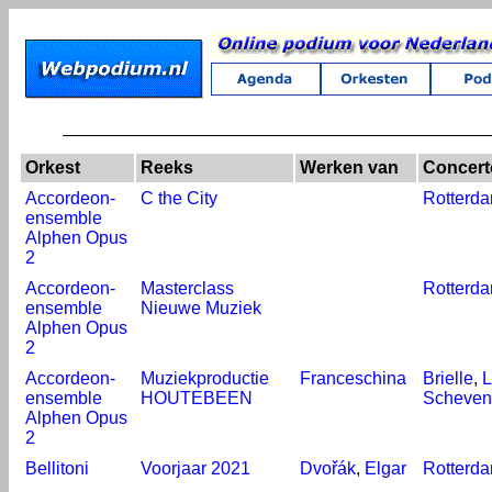
Orkest
Reeks
Werken van
Concert
Accordeon-
C the City
Rotterd
ensemble
Alphen Opus
2
Accordeon-
Masterclass
Rotterd
ensemble
Nieuwe Muziek
Alphen Opus
2
Accordeon-
Muziekproductie
Franceschina
Brielle
,
L
ensemble
HOUTEBEEN
Scheven
Alphen Opus
2
Bellitoni
Voorjaar 2021
Dvořák
,
Elgar
Rotterd