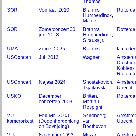
Thomas
SOR
Voorjaar 2010
Brahms
,
Rotterd
Humperdinck
,
Mahler
SOR
Zomerconcert 30
Brahms
,
Rotterd
juni 2018
Humperdinck
,
Strauss jr.
UMA
Zomer 2025
Brahms
IJmuide
USConcert
Juli 2013
Wagner
Amsterd
Duisburg
Koblenz 
Rotterd
USConcert
Najaar 2024
Shostakovich
,
Amsterd
Tsjaikovski
Utrecht
USKO
December
Britten
,
Rotterd
concerten 2008
Martinů
,
Respighi
VU-
Feb-Mei 2003
Schönberg
,
Amsterd
kamerorkest
(Dodenherdenking
van
Utrecht
en Bevrijding)
Beethoven
VU-
November 1993
Mozart
,
Amsterd