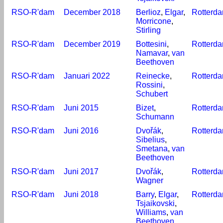
RSO-R'dam
December 2018
Berlioz
,
Elgar
,
Rotterd
Morricone
,
Stirling
RSO-R'dam
December 2019
Bottesini
,
Rotterd
Namavar
,
van
Beethoven
RSO-R'dam
Januari 2022
Reinecke
,
Rotterd
Rossini
,
Schubert
RSO-R'dam
Juni 2015
Bizet
,
Rotterd
Schumann
RSO-R'dam
Juni 2016
Dvořák
,
Rotterd
Sibelius
,
Smetana
,
van
Beethoven
RSO-R'dam
Juni 2017
Dvořák
,
Rotterd
Wagner
RSO-R'dam
Juni 2018
Barry
,
Elgar
,
Rotterd
Tsjaikovski
,
Williams
,
van
Beethoven