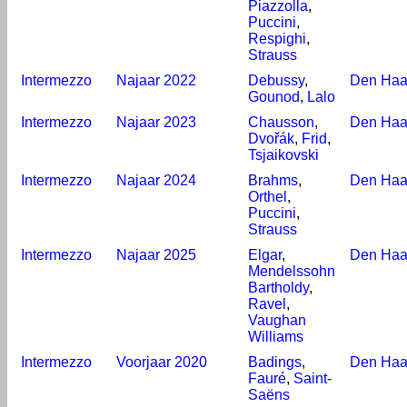
Piazzolla
,
Puccini
,
Respighi
,
Strauss
Intermezzo
Najaar 2022
Debussy
,
Den Ha
Gounod
,
Lalo
Intermezzo
Najaar 2023
Chausson
,
Den Ha
Dvořák
,
Frid
,
Tsjaikovski
Intermezzo
Najaar 2024
Brahms
,
Den Ha
Orthel
,
Puccini
,
Strauss
Intermezzo
Najaar 2025
Elgar
,
Den Ha
Mendelssohn
Bartholdy
,
Ravel
,
Vaughan
Williams
Intermezzo
Voorjaar 2020
Badings
,
Den Ha
Fauré
,
Saint-
Saëns