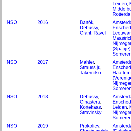
Leiden
,
Middelb
Rotterd
NSO
2016
Bartók
,
Amsterd
Debussy
,
Ensched
Grahl
,
Ravel
Leeuwar
Maastric
Nijmege
(Spanje)
Somere
NSO
2017
Mahler
,
Amsterd
Strauss jr.
,
Ensched
Takemitso
Haarlem
(Verenig
Nijmege
Somere
NSO
2018
Debussy
,
Amsterd
Ginastera
,
Ensched
Kortekaas
,
Leiden
,
Stravinsky
Nijmege
Somere
NSO
2019
Prokofiev
,
Amsterd