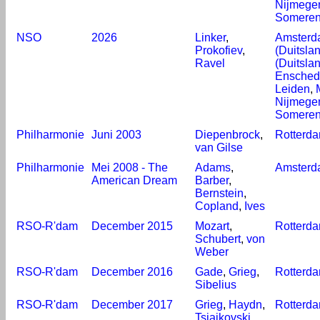
Nijmege
Somere
NSO
2026
Linker
,
Amsterd
Prokofiev
,
(Duitsla
Ravel
(Duitsla
Ensched
Leiden
,
Nijmege
Somere
Philharmonie
Juni 2003
Diepenbrock
,
Rotterd
van Gilse
Philharmonie
Mei 2008 - The
Adams
,
Amsterd
American Dream
Barber
,
Bernstein
,
Copland
,
Ives
RSO-R'dam
December 2015
Mozart
,
Rotterd
Schubert
,
von
Weber
RSO-R'dam
December 2016
Gade
,
Grieg
,
Rotterd
Sibelius
RSO-R'dam
December 2017
Grieg
,
Haydn
,
Rotterd
Tsjaikovski