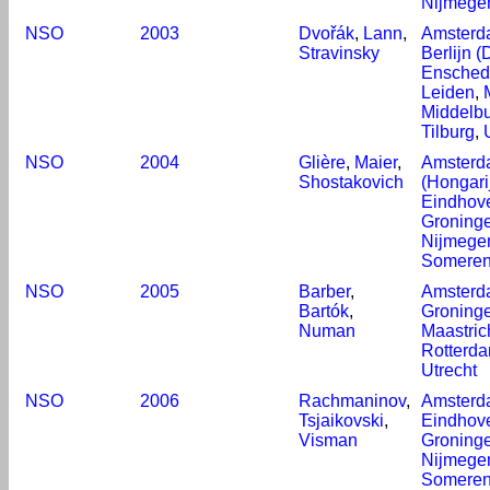
Nijmege
NSO
2003
Dvořák
,
Lann
,
Amsterd
Stravinsky
Berlijn (
Ensched
Leiden
,
Middelb
Tilburg
,
NSO
2004
Glière
,
Maier
,
Amsterd
Shostakovich
(Hongari
Eindhov
Groning
Nijmege
Somere
NSO
2005
Barber
,
Amsterd
Bartók
,
Groning
Numan
Maastric
Rotterd
Utrecht
NSO
2006
Rachmaninov
,
Amsterd
Tsjaikovski
,
Eindhov
Visman
Groning
Nijmege
Somere