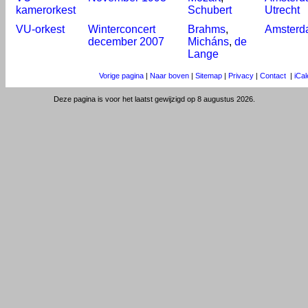
kamerorkest
Schubert
Utrecht
VU-orkest
Winterconcert
Brahms
,
Amsterd
december 2007
Micháns
,
de
Lange
Vorige pagina
|
Naar boven
|
Sitemap
|
Privacy
|
Contact
|
iCa
Deze pagina is voor het laatst gewijzigd op 8 augustus 2026.