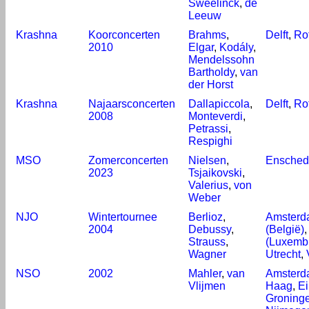
Sweelinck
,
de
Leeuw
Krashna
Koorconcerten
Brahms
,
Delft
,
Ro
2010
Elgar
,
Kodály
,
Mendelssohn
Bartholdy
,
van
der Horst
Krashna
Najaarsconcerten
Dallapiccola
,
Delft
,
Ro
2008
Monteverdi
,
Petrassi
,
Respighi
MSO
Zomerconcerten
Nielsen
,
Ensched
2023
Tsjaikovski
,
Valerius
,
von
Weber
NJO
Wintertournee
Berlioz
,
Amsterd
2004
Debussy
,
(België)
Strauss
,
(Luxemb
Wagner
Utrecht
,
NSO
2002
Mahler
,
van
Amsterd
Vlijmen
Haag
,
E
Groning