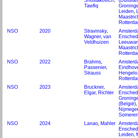
Shostakovich
,
(Duitsla
Tawfiq
Groning
Leiden
,
Maastric
Rotterd
NSO
2020
Stravinsky
,
Amsterd
Wagner
,
van
Ensched
Veldhuizen
Leeuwar
Maastric
Rotterd
NSO
2022
Brahms
,
Amsterd
Passenier
,
Eindhov
Strauss
Hengelo
Rotterd
NSO
2023
Bruckner
,
Amsterd
Elgar
,
Richter
Ensched
Groning
(België)
Nijmege
Somere
NSO
2024
Lanao
,
Mahler
Amsterd
Ensched
Leiden
,