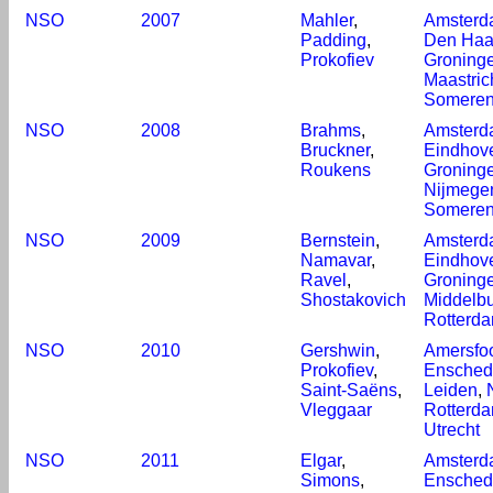
NSO
2007
Mahler
,
Amsterd
Padding
,
Den Ha
Prokofiev
Groning
Maastric
Somere
NSO
2008
Brahms
,
Amsterd
Bruckner
,
Eindhov
Roukens
Groning
Nijmege
Somere
NSO
2009
Bernstein
,
Amsterd
Namavar
,
Eindhov
Ravel
,
Groning
Shostakovich
Middelb
Rotterd
NSO
2010
Gershwin
,
Amersfoo
Prokofiev
,
Ensched
Saint-Saëns
,
Leiden
,
Vleggaar
Rotterd
Utrecht
NSO
2011
Elgar
,
Amsterd
Simons
,
Ensched