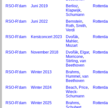
RSO-R'dam
Juni 2019
Berlioz
,
Rotterd
Klapwijk
,
Schumann
RSO-R'dam
Juni 2022
Bernstein
,
Rotterd
Roth
,
Smith
,
Verdi
RSO-R'dam
Kerstconcert 2023
Dvořák
,
Rotterd
Mahler
,
Mozart
RSO-R'dam
November 2018
Dvořák
,
Elgar
,
Rotterd
Morricone
,
Stirling
,
van
Beethoven
RSO-R'dam
Winter 2013
Brahms
,
Rotterd
Hummel
,
van
Beethoven
RSO-R'dam
Winter 2024
Beach
,
Price
,
Rotterd
Wieck-
Schumann
RSO-R'dam
Winter 2025
Brahms
,
Rotterd
Schubert
,