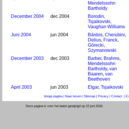
Mendelssohn
Bartholdy
December 2004
dec 2004
Borodin
,
Tsjaikovski
,
Vaughan Williams
Juni 2004
jun 2004
Bárdos
,
Cherubini
,
Delius
,
Franck
,
Górecki
,
Szymanowski
December 2003
dec 2003
Barber
,
Brahms
,
Mendelssohn
Bartholdy
,
van
Baaren
,
van
Beethoven
April 2003
jun 2003
Elgar
,
Tsjaikovski
Vorige pagina
|
Naar boven
|
Sitemap
|
Privacy
|
Contact
|
iC
Deze pagina is voor het laatst gewijzigd op 22 juni 2026.