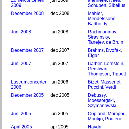
Zomerconcerten
jun 2009
Manneke
,
Nees
,
2009
Schubert
,
Sibelius
December 2008
dec 2008
Mahler
,
Mendelssohn
Bartholdy
Juni 2008
jun 2008
Rachmaninov
,
Stravinsky
,
Tanejev
,
de Bruin
December 2007
dec 2007
Brahms
,
Dvořák
,
Elgar
Juni 2007
jun 2007
Barber
,
Bernstein
,
Gershwin
,
Thompson
,
Tippett
Lustrumconcerten
jun 2006
Bizet
,
Massenet
,
2006
Puccini
,
Verdi
December 2005
dec 2005
Debussy
,
Moessorgski
,
Szymanowski
Juni 2005
jun 2005
Copland
,
Mompou
,
Moulijn
,
Poulenc
April 2005
apr 2005
Haydn
,