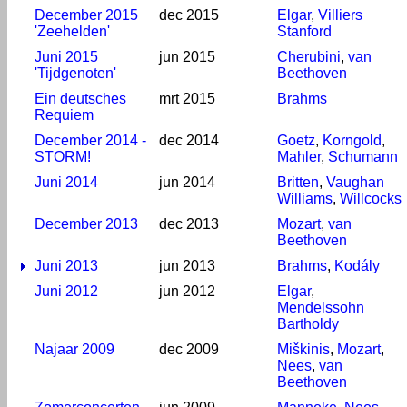
December 2015
dec 2015
Elgar
,
Villiers
'Zeehelden'
Stanford
Juni 2015
jun 2015
Cherubini
,
van
'Tijdgenoten'
Beethoven
Ein deutsches
mrt 2015
Brahms
Requiem
December 2014 -
dec 2014
Goetz
,
Korngold
,
STORM!
Mahler
,
Schumann
Juni 2014
jun 2014
Britten
,
Vaughan
Williams
,
Willcocks
December 2013
dec 2013
Mozart
,
van
Beethoven
Juni 2013
jun 2013
Brahms
,
Kodály
Juni 2012
jun 2012
Elgar
,
Mendelssohn
Bartholdy
Najaar 2009
dec 2009
Miškinis
,
Mozart
,
Nees
,
van
Beethoven