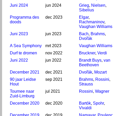
Juni 2024
jun 2024
Grieg
,
Nielsen
,
Sibelius
Programma des
dec 2023
Elgar
,
doods
Rachmaninov
,
Vaughan Williams
Juni 2023
jun 2023
Bach
,
Brahms
,
Dvořák
A Sea Symphony
mrt 2023
Vaughan Williams
Durf te dromen
nov 2022
Bruckner
,
Verdi
Juni 2022
jun 2022
Brandt Buys
,
van
Beethoven
December 2021
dec 2021
Dvořák
,
Mozart
90 jaar Leidse
sep 2021
Brahms
,
Rossini
,
Hout
Strauss
Tournee naar
jul 2021
Rossini
,
Wagner
Zuid-Limburg
December 2020
dec 2020
Bartók
,
Spohr
,
Vivaldi
December 2019
dec 2019
Namavar
,
Poulenc
,