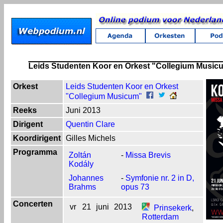
Leids Studenten Koor en Orkest "Collegium Music
Orkest
Leids Studenten Koor en Orkest
"Collegium Musicum"
Reeks
Juni 2013
Dirigent
Quentin Clare
Koordirigent
Gilles Michels
Programma
Zoltán
-
Missa Brevis
Kodály
Johannes
-
Symfonie nr. 2 in D,
Brahms
opus 73
Concerten
vr
21
juni
2013
Prinsekerk
,
Rotterdam