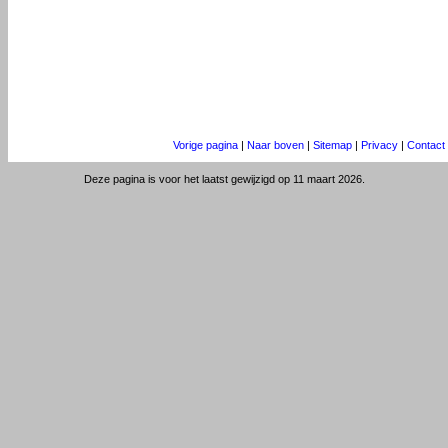
Vorige pagina
|
Naar boven
|
Sitemap
|
Privacy
|
Contact
Deze pagina is voor het laatst gewijzigd op 11 maart 2026.