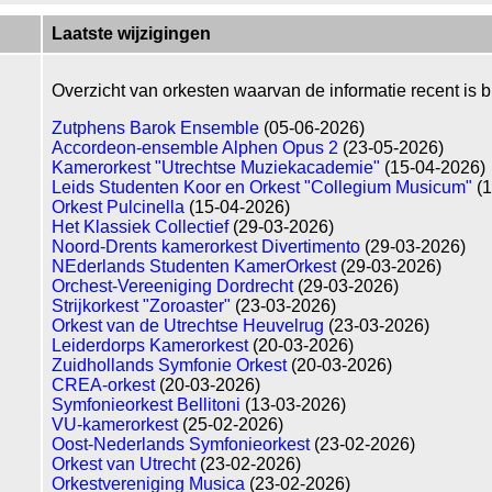
Laatste wijzigingen
Overzicht van orkesten waarvan de informatie recent is b
Zutphens Barok Ensemble
(05-06-2026)
Accordeon-ensemble Alphen Opus 2
(23-05-2026)
Kamerorkest "Utrechtse Muziekacademie"
(15-04-2026)
Leids Studenten Koor en Orkest "Collegium Musicum"
(1
Orkest Pulcinella
(15-04-2026)
Het Klassiek Collectief
(29-03-2026)
Noord-Drents kamerorkest Divertimento
(29-03-2026)
NEderlands Studenten KamerOrkest
(29-03-2026)
Orchest-Vereeniging Dordrecht
(29-03-2026)
Strijkorkest "Zoroaster"
(23-03-2026)
Orkest van de Utrechtse Heuvelrug
(23-03-2026)
Leiderdorps Kamerorkest
(20-03-2026)
Zuidhollands Symfonie Orkest
(20-03-2026)
CREA-orkest
(20-03-2026)
Symfonieorkest Bellitoni
(13-03-2026)
VU-kamerorkest
(25-02-2026)
Oost-Nederlands Symfonieorkest
(23-02-2026)
Orkest van Utrecht
(23-02-2026)
Orkestvereniging Musica
(23-02-2026)