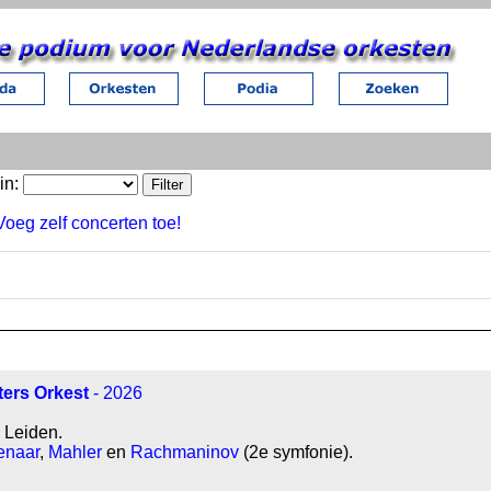
in:
Voeg zelf concerten toe!
ers Orkest
- 2026
 Leiden.
naar
,
Mahler
en
Rachmaninov
(2e symfonie).