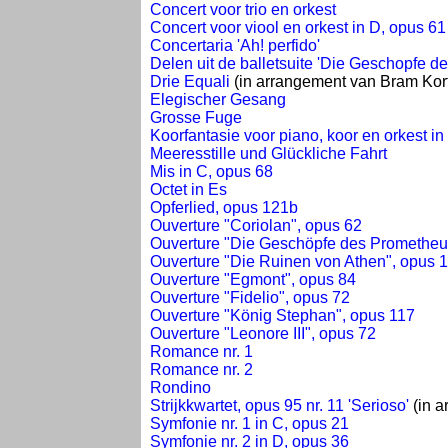
Concert voor trio en orkest
Concert voor viool en orkest in D, opus 61
Concertaria 'Ah! perfido'
Delen uit de balletsuite 'Die Geschopfe d
Drie Equali
(in arrangement van Bram Kor
Elegischer Gesang
Grosse Fuge
Koorfantasie voor piano, koor en orkest in
Meeresstille und Glückliche Fahrt
Mis in C, opus 68
Octet in Es
Opferlied, opus 121b
Ouverture "Coriolan", opus 62
Ouverture "Die Geschöpfe des Prometheu
Ouverture "Die Ruinen von Athen", opus 
Ouverture "Egmont", opus 84
Ouverture "Fidelio", opus 72
Ouverture "König Stephan", opus 117
Ouverture "Leonore III", opus 72
Romance nr. 1
Romance nr. 2
Rondino
Strijkkwartet, opus 95 nr. 11 'Serioso'
(in a
Symfonie nr. 1 in C, opus 21
Symfonie nr. 2 in D, opus 36