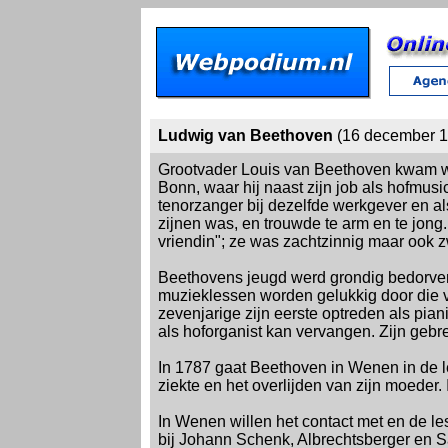
Ludwig van Beethoven
(16 december 1
Grootvader Louis van Beethoven kwam wa
Bonn, waar hij naast zijn job als hofmu
tenorzanger bij dezelfde werkgever en a
zijnen was, en trouwde te arm en te jon
vriendin"; ze was zachtzinnig maar ook z
Beethovens jeugd werd grondig bedorven
muzieklessen worden gelukkig door die va
zevenjarige zijn eerste optreden als pian
als hoforganist kan vervangen. Zijn gebr
In 1787 gaat Beethoven in Wenen in de le
ziekte en het overlijden van zijn moeder
In Wenen willen het contact met en de les
bij Johann Schenk, Albrechtsberger en Sali