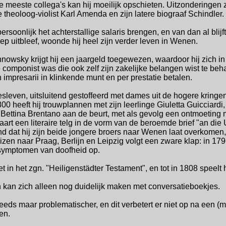
e meeste collega's kan hij moeilijk opschieten. Uitzonderingen 
 theoloog-violist Karl Amenda en zijn latere biograaf Schindler.
soonlijk het achterstallige salaris brengen, en van dan al blijft h
 uitbleef, woonde hij heel zijn verder leven in Wenen.
chnowsky krijgt hij een jaargeld toegewezen, waardoor hij zich
componist was die ook zelf zijn zakelijke belangen wist te beh
en impresarii in klinkende munt en per prestatie betalen.
leven, uitsluitend gestoffeerd met dames uit de hogere kringen
800 heeft hij trouwplannen met zijn leerlinge Giuletta Guicciar
en Bettina Brentano aan de beurt, met als gevolg een ontmoeti
rt een literaire telg in de vorm van de beroemde brief "an die 
d dat hij zijn beide jongere broers naar Wenen laat overkomen,
izen naar Praag, Berlijn en Leipzig volgt een zware klap: in 17
 symptomen van doofheid op.
et in het zgn. "Heiligenstädter Testament", en tot in 1808 speelt 
 en kan zich alleen nog duidelijk maken met conversatieboekjes.
eeds maar problematischer, en dit verbetert er niet op na een (
en.