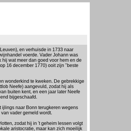
Leuven), en verhuisde in 1733 naar
n wijnhandel voerde. Vader Johann was
k hij wat meer dan goed voor hem en de
op 16 december 1770) ooit zijn "beste
een wonderkind te kweken. De gebrekkige
tlob Neefe) aangevuld, zodat hij als
van buiten kent, en een jaar later Neefe
lend bijgeschaafd.
t ijlings naar Bonn terugkeren wegens
d van vader gemeld wordt.
tten, zodat hij in 't geheim lessen volgt
kale aristocratie, maar kan zich moeilijk