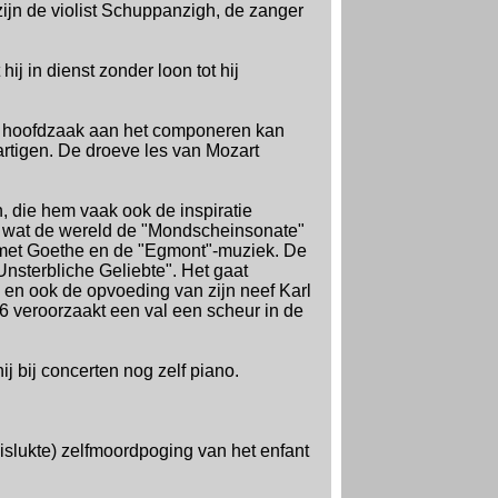
zijn de violist Schuppanzigh, de zanger
ij in dienst zonder loon tot hij
 in hoofdzaak aan het componeren kan
artigen. De droeve les van Mozart
, die hem vaak ook de inspiratie
di, wat de wereld de "Mondscheinsonate"
ng met Goethe en de "Egmont"-muziek. De
Unsterbliche Geliebte". Het gaat
 en ook de opvoeding van zijn neef Karl
96 veroorzaakt een val een scheur in de
hij bij concerten nog zelf piano.
mislukte) zelfmoordpoging van het enfant