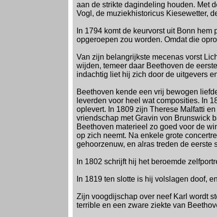
aan de strikte dagindeling houden. Met d
Vogl, de muziekhistoricus Kiesewetter, de
In 1794 komt de keurvorst uit Bonn hem per
opgeroepen zou worden. Omdat die oproep
Van zijn belangrijkste mecenas vorst Li
wijden, temeer daar Beethoven de eerste 
indachtig liet hij zich door de uitgevers 
Beethoven kende een vrij bewogen liefdes
leverden voor heel wat composities. In 1
oplevert. In 1809 zijn Therese Malfatti 
vriendschap met Gravin von Brunswick baa
Beethoven materieel zo goed voor de win
op zich neemt. Na enkele grote concertre
gehoorzenuw, en alras treden de eerste
In 1802 schrijft hij het beroemde zelfportr
In 1819 ten slotte is hij volslagen doof,
Zijn voogdijschap over neef Karl wordt st
terrible en een zware ziekte van Beethov