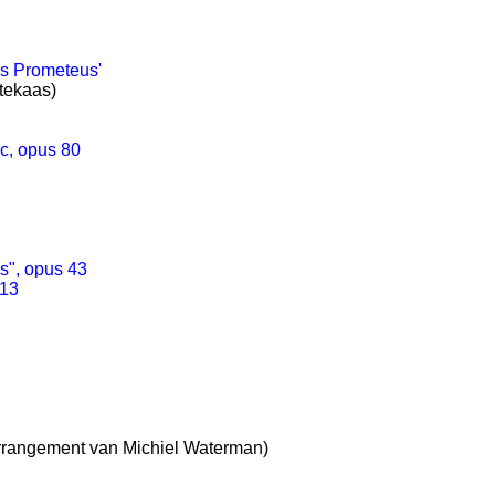
es Prometeus'
tekaas)
 c, opus 80
s", opus 43
113
rrangement van Michiel Waterman)