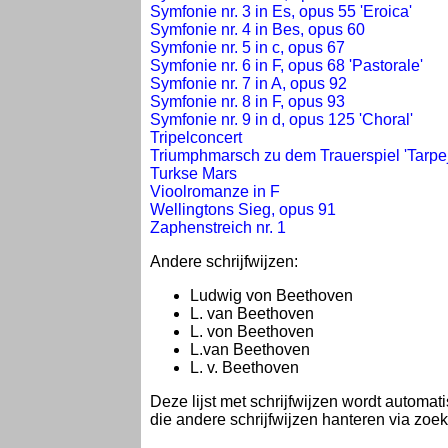
Symfonie nr. 3 in Es, opus 55 'Eroica'
Symfonie nr. 4 in Bes, opus 60
Symfonie nr. 5 in c, opus 67
Symfonie nr. 6 in F, opus 68 'Pastorale'
Symfonie nr. 7 in A, opus 92
Symfonie nr. 8 in F, opus 93
Symfonie nr. 9 in d, opus 125 'Choral'
Tripelconcert
Triumphmarsch zu dem Trauerspiel 'Tarpej
Turkse Mars
Vioolromanze in F
Wellingtons Sieg, opus 91
Zaphenstreich nr. 1
Andere schrijfwijzen:
Ludwig von Beethoven
L. van Beethoven
L. von Beethoven
L.van Beethoven
L. v. Beethoven
Deze lijst met schrijfwijzen wordt autom
die andere schrijfwijzen hanteren via zo