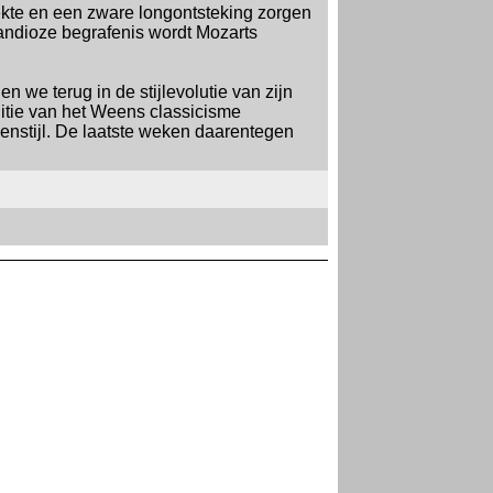
iekte en een zware longontsteking zorgen
randioze begrafenis wordt Mozarts
we terug in de stijlevolutie van zijn
ditie van het Weens classicisme
enstijl. De laatste weken daarentegen