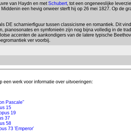
oeuvre van Haydn en met
Schubert
, tot een ongeneeslijke leverz
. Middenin een hevig onweer sterft hij op 26 mei 1827. Op de g
E scharnierfiguur tussen classicisme en romantiek. Dit vinden 
en, pianosonates en symfonieën zijn nog bijna volledig in de tra
plotse accenten de aankondigers van de latere typische Beethov
oegromantiek ver voorbij.
 een werk voor informatie over uitvoeringen:
"Don Pascale"
pus 15
 opus 19
us 37
pus 58
opus 73 'Emperor'