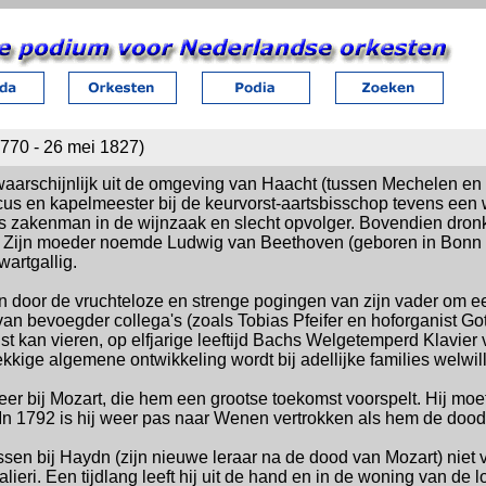
770 - 26 mei 1827)
arschijnlijk uit de omgeving van Haacht (tussen Mechelen en 
sicus en kapelmeester bij de keurvorst-aartsbisschop tevens ee
ls zakenman in de wijnzaak en slecht opvolger. Bovendien dron
g. Zijn moeder noemde Ludwig van Beethoven (geboren in Bonn 
wartgallig.
 door de vruchteloze en strenge pogingen van zijn vader om 
n bevoegder collega's (zoals Tobias Pfeifer en hoforganist Got
ist kan vieren, op elfjarige leeftijd Bachs Welgetemperd Klavier 
ekkige algemene ontwikkeling wordt bij adellijke families welwil
er bij Mozart, die hem een grootse toekomst voorspelt. Hij moe
. In 1792 is hij weer pas naar Wenen vertrokken als hem de doo
sen bij Haydn (zijn nieuwe leraar na de dood van Mozart) niet vlo
eri. Een tijdlang leeft hij uit de hand en in de woning van de lo