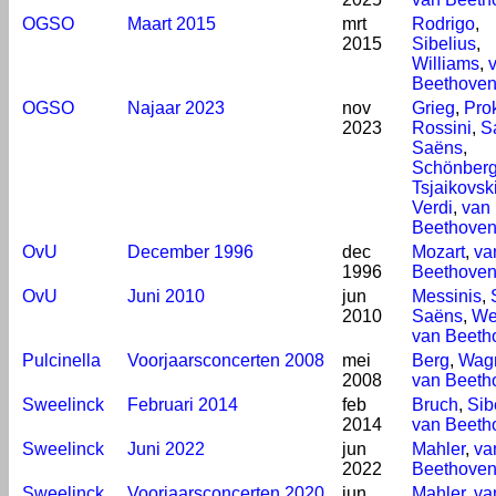
OGSO
Maart 2015
mrt
Rodrigo
,
2015
Sibelius
,
Williams
,
Beethove
OGSO
Najaar 2023
nov
Grieg
,
Pro
2023
Rossini
,
Sa
Saëns
,
Schönber
Tsjaikovsk
Verdi
,
van
Beethove
OvU
December 1996
dec
Mozart
,
va
1996
Beethove
OvU
Juni 2010
jun
Messinis
,
2010
Saëns
,
We
van Beeth
Pulcinella
Voorjaarsconcerten 2008
mei
Berg
,
Wag
2008
van Beeth
Sweelinck
Februari 2014
feb
Bruch
,
Sib
2014
van Beeth
Sweelinck
Juni 2022
jun
Mahler
,
va
2022
Beethove
Sweelinck
Voorjaarsconcerten 2020
jun
Mahler
,
va