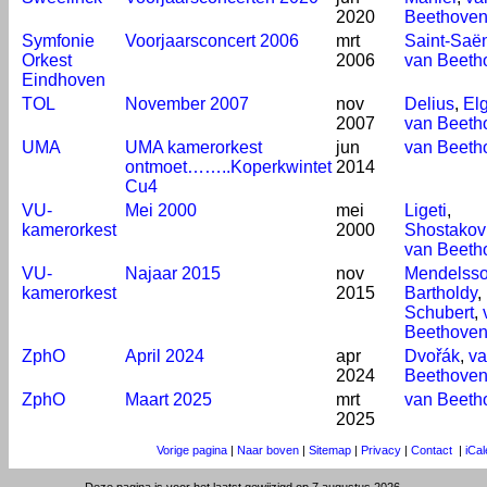
2020
Beethove
Symfonie
Voorjaarsconcert 2006
mrt
Saint-Saë
Orkest
2006
van Beeth
Eindhoven
TOL
November 2007
nov
Delius
,
El
2007
van Beeth
UMA
UMA kamerorkest
jun
van Beeth
ontmoet……..Koperkwintet
2014
Cu4
VU-
Mei 2000
mei
Ligeti
,
kamerorkest
2000
Shostakov
van Beeth
VU-
Najaar 2015
nov
Mendelss
kamerorkest
2015
Bartholdy
,
Schubert
,
Beethove
ZphO
April 2024
apr
Dvořák
,
v
2024
Beethove
ZphO
Maart 2025
mrt
van Beeth
2025
Vorige pagina
|
Naar boven
|
Sitemap
|
Privacy
|
Contact
|
iCa