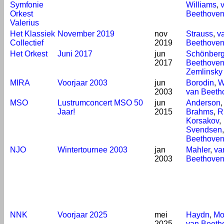
Symfonie
Williams
,
Orkest
Beethove
Valerius
Het Klassiek
November 2019
nov
Strauss
,
v
Collectief
2019
Beethove
Het Orkest
Juni 2017
jun
Schönber
2017
Beethove
Zemlinsky
MIRA
Voorjaar 2003
jun
Borodin
,
W
2003
van Beeth
MSO
Lustrumconcert MSO 50
jun
Anderson
,
Jaar!
2015
Brahms
,
R
Korsakov
,
Svendsen
Beethove
NJO
Wintertournee 2003
jan
Mahler
,
va
2003
Beethove
NNK
Voorjaar 2025
mei
Haydn
,
Mo
2025
van Beeth