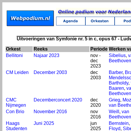
Uitvoeringen van Symfonie nr. 5 in c, opus 67 - Lu
Orkest
Reeks
Periode
Werken v
Bellitoni
Najaar 2023
nov -
Sibelius
,
v
dec
Beethove
2023
CM Leiden
December 2003
dec
Barber
,
Br
2003
Mendelss
Bartholdy
,
Baaren
,
v
Beethove
CMC
Decemberconcert 2020
dec
Grieg
,
Moz
Nijmegen
2020
van Beeth
Con Brio
November 2016
nov
Weill
,
van
2016
Beethove
Haags
Juni 2025
jun
Bernstein
,
Studenten
2025
Floyd
,
Sib