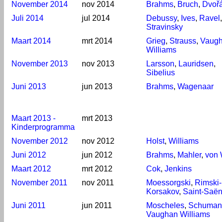
November 2014
nov 2014
Brahms
,
Bruch
,
Dvoř
Juli 2014
jul 2014
Debussy
,
Ives
,
Ravel
,
Stravinsky
Maart 2014
mrt 2014
Grieg
,
Strauss
,
Vaug
Williams
November 2013
nov 2013
Larsson
,
Lauridsen
,
Sibelius
Juni 2013
jun 2013
Brahms
,
Wagenaar
Maart 2013 -
mrt 2013
Kinderprogramma
November 2012
nov 2012
Holst
,
Williams
Juni 2012
jun 2012
Brahms
,
Mahler
,
von
Maart 2012
mrt 2012
Cok
,
Jenkins
November 2011
nov 2011
Moessorgski
,
Rimski-
Korsakov
,
Saint-Saë
Juni 2011
jun 2011
Moscheles
,
Schuman
Vaughan Williams