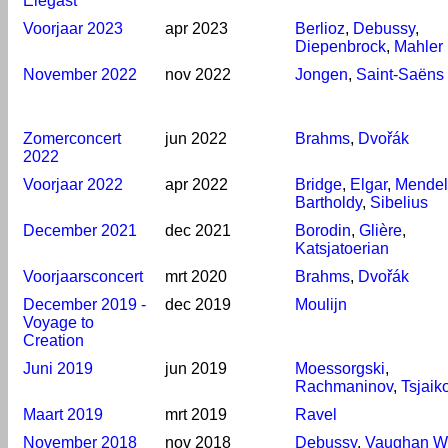
Elegast
Voorjaar 2023
apr 2023
Berlioz
,
Debussy
,
Diepenbrock
,
Mahler
November 2022
nov 2022
Jongen
,
Saint-Saëns
Zomerconcert
jun 2022
Brahms
,
Dvořák
2022
Voorjaar 2022
apr 2022
Bridge
,
Elgar
,
Mendel
Bartholdy
,
Sibelius
December 2021
dec 2021
Borodin
,
Glière
,
Katsjatoerian
Voorjaarsconcert
mrt 2020
Brahms
,
Dvořák
December 2019 -
dec 2019
Moulijn
Voyage to
Creation
Juni 2019
jun 2019
Moessorgski
,
Rachmaninov
,
Tsjaik
Maart 2019
mrt 2019
Ravel
November 2018
nov 2018
Debussy
,
Vaughan Wi