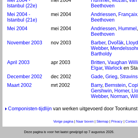
Mei 2004 -
mei 2004
Hummel
,
Mozart
,
van
Istanbul (22e)
Beethoven
Mei 2004 -
mei 2004
Andriessen
,
Françaix
Istanbul (21e)
Beethoven
Mei 2004
mei 2004
Andriessen
,
Hummel
Beethoven
November 2003
nov 2003
Barber
,
Dvořák
,
Lloyd
Webber
,
Mendelssoh
Bartholdy
April 2003
apr 2003
Britten
,
Vaughan Will
Elgar
,
Warlock
en Sta
December 2002
dec 2002
Gade
,
Grieg
,
Stravin
Maart 2002
mrt 2002
Barry
,
Bernstein
,
Cop
Gershwin
,
Horner
,
Ll
Webber
,
Norman
,
Wil
Componisten-tijdlijn
van werken uitgevoerd door Toonkunst
Vorige pagina
|
Naar boven
|
Sitemap
|
Privacy
|
Contact
Deze pagina is voor het laatst gewijzigd op 7 augustus 2026.