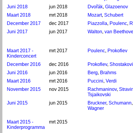
Juni 2018
jun 2018
Dvořák
,
Glazoenov
Maart 2018
mrt 2018
Mozart
,
Schubert
December 2017
dec 2017
Piazzolla
,
Poulenc
,
R
Juni 2017
jun 2017
Walton
,
van Beethov
Maart 2017 -
mrt 2017
Poulenc
,
Prokofiev
Kinderconcert
December 2016
dec 2016
Prokofiev
,
Shostakov
Juni 2016
jun 2016
Berg
,
Brahms
Maart 2016
mrt 2016
Puccini
,
Verdi
November 2015
nov 2015
Rachmaninov
,
Stravi
Tsjaikovski
Juni 2015
jun 2015
Bruckner
,
Schumann
,
Wagner
Maart 2015 -
mrt 2015
Kinderprogramma