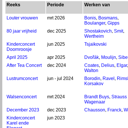
Reeks
Periode
Werken van
Louter vrouwen
mrt 2026
Bonis
,
Bosmans
,
Boulanger
,
Gipps
80 jaar vrijheid
dec 2025
Shostakovich
,
Smit
,
Wertheim
Kinderconcert
jun 2025
Tsjaikovski
Doornroosje
April 2025
apr 2025
Dvořák
,
Moulijn
,
Sibe
After Tea Concert
dec 2024
Coates
,
Delius
,
Elgar
Walton
Lustrumconcert
jun - jul 2024
Borodin
,
Ravel
,
Rimsk
Korsakov
Walsenconcert
mrt 2024
Brandt Buys
,
Strauss j
Wagenaar
December 2023
dec 2023
Chausson
,
Franck
,
W
Kinderconcert
jun 2023
Karel ende