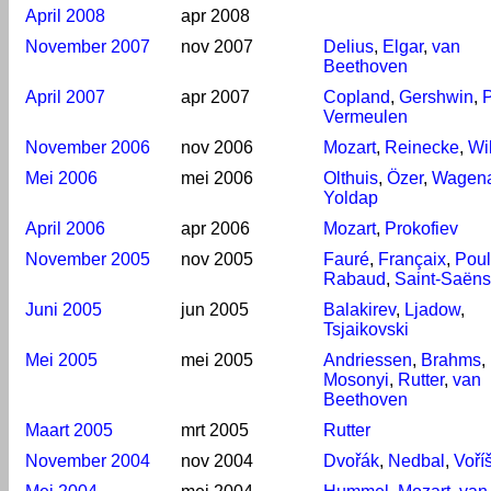
April 2008
apr 2008
November 2007
nov 2007
Delius
,
Elgar
,
van
Beethoven
April 2007
apr 2007
Copland
,
Gershwin
,
P
Vermeulen
November 2006
nov 2006
Mozart
,
Reinecke
,
Wi
Mei 2006
mei 2006
Olthuis
,
Özer
,
Wagena
Yoldap
April 2006
apr 2006
Mozart
,
Prokofiev
November 2005
nov 2005
Fauré
,
Françaix
,
Pou
Rabaud
,
Saint-Saëns
Juni 2005
jun 2005
Balakirev
,
Ljadow
,
Tsjaikovski
Mei 2005
mei 2005
Andriessen
,
Brahms
,
Mosonyi
,
Rutter
,
van
Beethoven
Maart 2005
mrt 2005
Rutter
November 2004
nov 2004
Dvořák
,
Nedbal
,
Voří