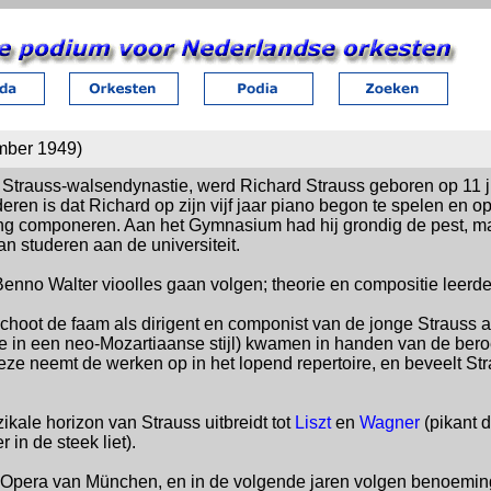
ember 1949)
Strauss-walsendynastie, werd Richard Strauss geboren op 11 j
nderen is dat Richard op zijn vijf jaar piano begon te spelen en 
ing componeren. Aan het Gymnasium had hij grondig de pest, maar
n studeren aan de universiteit.
Benno Walter vioolles gaan volgen; theorie en compositie leerde
 schoot de faam als dirigent en componist van de jonge Strauss 
ie in een neo-Mozartiaanse stijl) kwamen in handen van de ber
e neemt de werken op in het lopend repertoire, en beveelt Str
kale horizon van Strauss uitbreidt tot
Liszt
en
Wagner
(pikant 
in de steek liet).
de Opera van München, en in de volgende jaren volgen benoemin