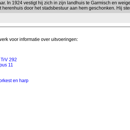
ar. In 1924 vestigt hij zich in zijn landhuis te Garmisch en weig
root herenhuis door het stadsbestuur aan hem geschonken. Hij st
erk voor informatie over uitvoeringen:
 TrV 292
opus 11
korkest en harp