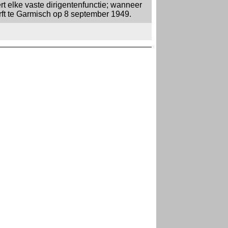
ert elke vaste dirigentenfunctie; wanneer
erft te Garmisch op 8 september 1949.