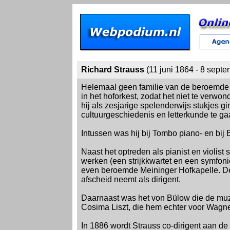
Richard Strauss
(11 juni 1864 - 8 sept
Helemaal geen familie van de beroemde 
in het hoforkest, zodat het niet te verwo
hij als zesjarige spelenderwijs stukjes g
cultuurgeschiedenis en letterkunde te gaa
Intussen was hij bij Tombo piano- en bij 
Naast het optreden als pianist en violist
werken (een strijkkwartet en een symfon
even beroemde Meininger Hofkapelle. Dez
afscheid neemt als dirigent.
Daarnaast was het von Bülow die de muzi
Cosima Liszt, die hem echter voor Wagner 
In 1886 wordt Strauss co-dirigent aan 