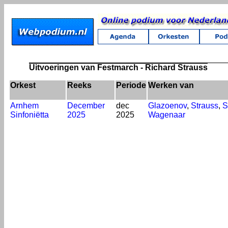
Uitvoeringen van Festmarch - Richard Strauss
Orkest
Reeks
Periode
Werken van
Arnhem
December
dec
Glazoenov
,
Strauss
,
S
Sinfoniëtta
2025
2025
Wagenaar