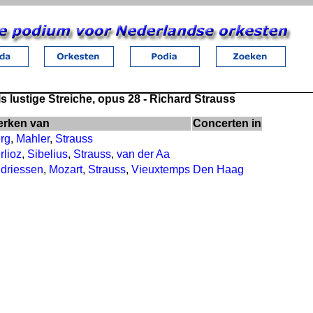
s lustige Streiche, opus 28 - Richard Strauss
rken van
Concerten in
rg
,
Mahler
,
Strauss
rlioz
,
Sibelius
,
Strauss
,
van der Aa
driessen
,
Mozart
,
Strauss
,
Vieuxtemps
Den Haag