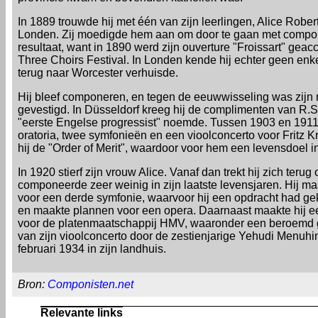
In 1889 trouwde hij met één van zijn leerlingen, Alice Robe
Londen. Zij moedigde hem aan om door te gaan met compon
resultaat, want in 1890 werd zijn ouverture "Froissart" geac
Three Choirs Festival. In Londen kende hij echter geen enke
terug naar Worcester verhuisde.
Hij bleef componeren, en tegen de eeuwwisseling was zijn
gevestigd. In Düsseldorf kreeg hij de complimenten van R.S
"eerste Engelse progressist" noemde. Tussen 1903 en 1911 
oratoria, twee symfonieën en een vioolconcerto voor Fritz Kr
hij de "Order of Merit", waardoor voor hem een levensdoel in
In 1920 stierf zijn vrouw Alice. Vanaf dan trekt hij zich terug
componeerde zeer weinig in zijn laatste levensjaren. Hij m
voor een derde symfonie, waarvoor hij een opdracht had g
en maakte plannen voor een opera. Daarnaast maakte hij 
voor de platenmaatschappij HMV, waaronder een beroem
van zijn vioolconcerto door de zestienjarige Yehudi Menuhin.
februari 1934 in zijn landhuis.
Bron:
Componisten.net
Relevante links