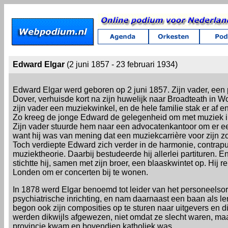
Edward Elgar
(2 juni 1857 - 23 februari 1934)
Edward Elgar werd geboren op 2 juni 1857. Zijn vader, een
Dover, verhuisde kort na zijn huwelijk naar Broadteath in Wo
zijn vader een muziekwinkel, en de hele familie stak er af e
Zo kreeg de jonge Edward de gelegenheid om met muziek i
Zijn vader stuurde hem naar een advocatenkantoor om er ee
want hij was van mening dat een muziekcarrière voor zijn zo
Toch verdiepte Edward zich verder in de harmonie, contrapu
muziektheorie. Daarbij bestudeerde hij allerlei partituren. En
stichtte hij, samen met zijn broer, een blaaskwintet op. Hij r
Londen om er concerten bij te wonen.
In 1878 werd Elgar benoemd tot leider van het personeelso
psychiatrische inrichting, en nam daarnaast een baan als ler
begon ook zijn composities op te sturen naar uitgevers en d
werden dikwijls afgewezen, niet omdat ze slecht waren, maa
provincie kwam en bovendien katholiek was.