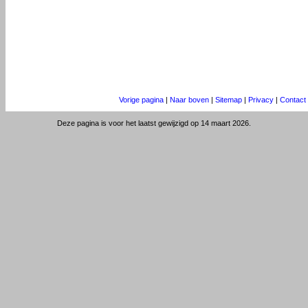
Vorige pagina
|
Naar boven
|
Sitemap
|
Privacy
|
Contact
Deze pagina is voor het laatst gewijzigd op 14 maart 2026.