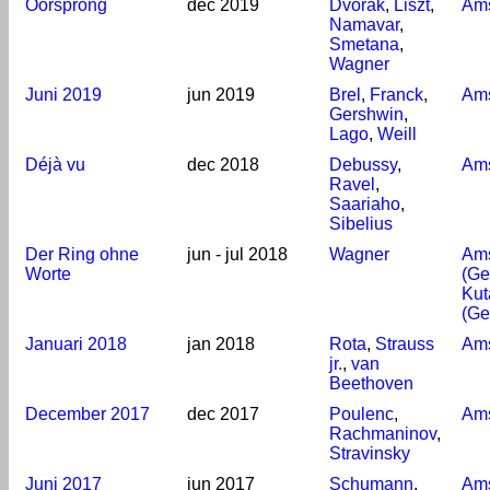
Oorsprong
dec 2019
Dvořák
,
Liszt
,
Am
Namavar
,
Smetana
,
Wagner
Juni 2019
jun 2019
Brel
,
Franck
,
Am
Gershwin
,
Lago
,
Weill
Déjà vu
dec 2018
Debussy
,
Am
Ravel
,
Saariaho
,
Sibelius
Der Ring ohne
jun - jul 2018
Wagner
Am
Worte
(Ge
Kut
(Ge
Januari 2018
jan 2018
Rota
,
Strauss
Am
jr.
,
van
Beethoven
December 2017
dec 2017
Poulenc
,
Am
Rachmaninov
,
Stravinsky
Juni 2017
jun 2017
Schumann
,
Am