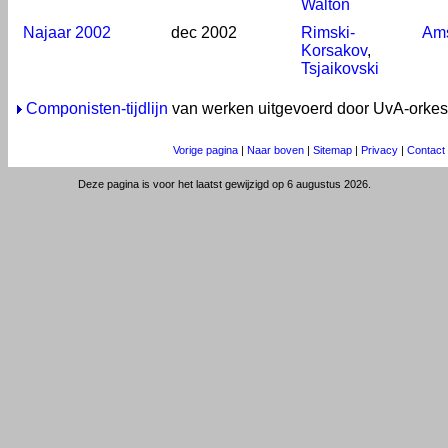
Walton
Najaar 2002
dec 2002
Rimski-
Am
Korsakov
,
Tsjaikovski
Componisten-tijdlijn
van werken uitgevoerd door UvA-orkes
Vorige pagina
|
Naar boven
|
Sitemap
|
Privacy
|
Contact
Deze pagina is voor het laatst gewijzigd op 6 augustus 2026.