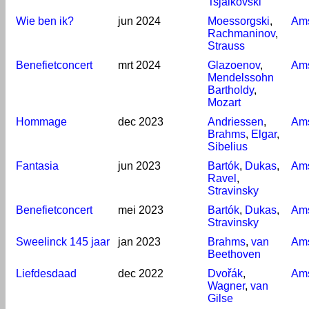
Tsjaikovski
Wie ben ik?
jun 2024
Moessorgski
,
Am
Rachmaninov
,
Strauss
Benefietconcert
mrt 2024
Glazoenov
,
Am
Mendelssohn
Bartholdy
,
Mozart
Hommage
dec 2023
Andriessen
,
Am
Brahms
,
Elgar
,
Sibelius
Fantasia
jun 2023
Bartók
,
Dukas
,
Am
Ravel
,
Stravinsky
Benefietconcert
mei 2023
Bartók
,
Dukas
,
Am
Stravinsky
Sweelinck 145 jaar
jan 2023
Brahms
,
van
Am
Beethoven
Liefdesdaad
dec 2022
Dvořák
,
Am
Wagner
,
van
Gilse