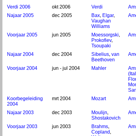
Verdi 2006
okt 2006
Verdi
Am
Najaar 2005
dec 2005
Bax
,
Elgar
,
Ame
Vaughan
Williams
Voorjaar 2005
jun 2005
Moessorgski
,
Am
Prokofiev
,
Tsoupaki
Najaar 2004
dec 2004
Sibelius
,
van
Ame
Beethoven
Voorjaar 2004
jun - jul 2004
Mahler
Am
(Ita
Flo
Mont
San
Koorbegeleiding
mrt 2004
Mozart
Am
2004
Najaar 2003
dec 2003
Moulijn
,
Ame
Shostakovich
Voorjaar 2003
jun 2003
Brahms
,
Am
Copland
,