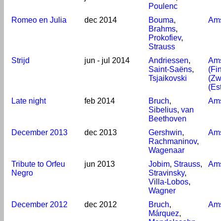
Poulenc
Romeo en Julia
dec 2014
Bouma
,
Am
Brahms
,
Prokofiev
,
Strauss
Strijd
jun - jul 2014
Andriessen
,
Am
Saint-Saëns
,
(Fi
Tsjaikovski
(Zw
(Es
Late night
feb 2014
Bruch
,
Am
Sibelius
,
van
Beethoven
December 2013
dec 2013
Gershwin
,
Am
Rachmaninov
,
Wagenaar
Tribute to Orfeu
jun 2013
Jobim
,
Strauss
,
Am
Negro
Stravinsky
,
Villa-Lobos
,
Wagner
December 2012
dec 2012
Bruch
,
Am
Márquez
,