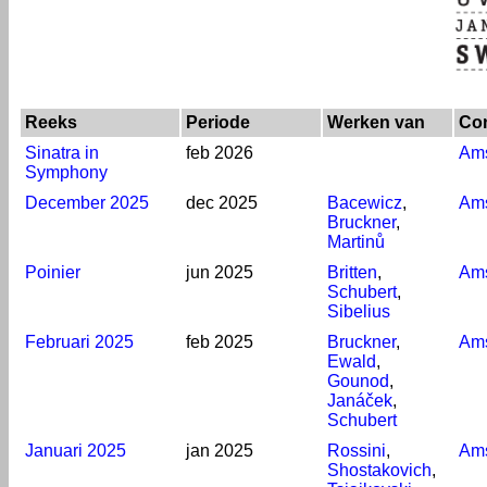
Reeks
Periode
Werken van
Con
Sinatra in
feb 2026
Am
Symphony
December 2025
dec 2025
Bacewicz
,
Am
Bruckner
,
Martinů
Poinier
jun 2025
Britten
,
Am
Schubert
,
Sibelius
Februari 2025
feb 2025
Bruckner
,
Am
Ewald
,
Gounod
,
Janáček
,
Schubert
Januari 2025
jan 2025
Rossini
,
Am
Shostakovich
,