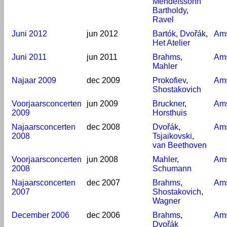
Mendelssohn
Bartholdy
,
Ravel
Juni 2012
jun 2012
Bartók
,
Dvořák
,
Am
Het Atelier
Juni 2011
jun 2011
Brahms
,
Am
Mahler
Najaar 2009
dec 2009
Prokofiev
,
Am
Shostakovich
Voorjaarsconcerten
jun 2009
Bruckner
,
Am
2009
Horsthuis
Najaarsconcerten
dec 2008
Dvořák
,
Am
2008
Tsjaikovski
,
van Beethoven
Voorjaarsconcerten
jun 2008
Mahler
,
Am
2008
Schumann
Najaarsconcerten
dec 2007
Brahms
,
Am
2007
Shostakovich
,
Wagner
December 2006
dec 2006
Brahms
,
Am
Dvořák