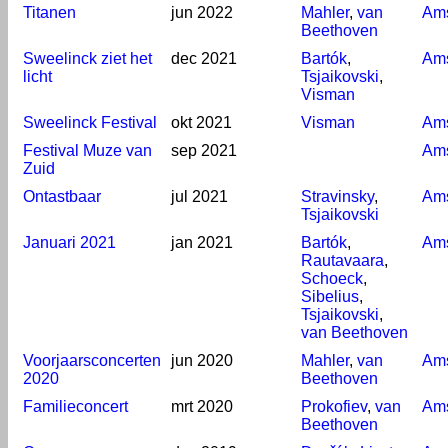
Titanen
jun 2022
Mahler
,
van
Am
Beethoven
Sweelinck ziet het
dec 2021
Bartók
,
Am
licht
Tsjaikovski
,
Visman
Sweelinck Festival
okt 2021
Visman
Am
Festival Muze van
sep 2021
Am
Zuid
Ontastbaar
jul 2021
Stravinsky
,
Am
Tsjaikovski
Januari 2021
jan 2021
Bartók
,
Am
Rautavaara
,
Schoeck
,
Sibelius
,
Tsjaikovski
,
van Beethoven
Voorjaarsconcerten
jun 2020
Mahler
,
van
Am
2020
Beethoven
Familieconcert
mrt 2020
Prokofiev
,
van
Am
Beethoven