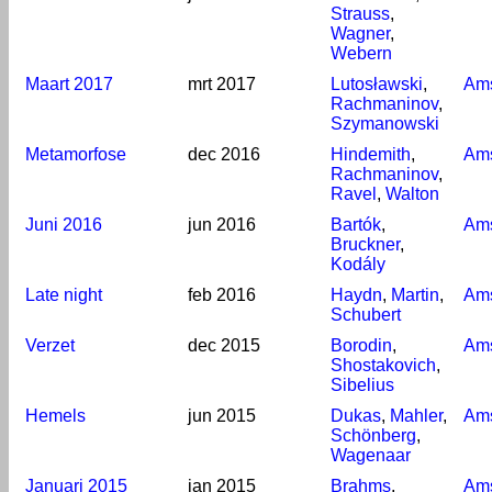
Strauss
,
Wagner
,
Webern
Maart 2017
mrt 2017
Lutosławski
,
Am
Rachmaninov
,
Szymanowski
Metamorfose
dec 2016
Hindemith
,
Am
Rachmaninov
,
Ravel
,
Walton
Juni 2016
jun 2016
Bartók
,
Am
Bruckner
,
Kodály
Late night
feb 2016
Haydn
,
Martin
,
Am
Schubert
Verzet
dec 2015
Borodin
,
Am
Shostakovich
,
Sibelius
Hemels
jun 2015
Dukas
,
Mahler
,
Am
Schönberg
,
Wagenaar
Januari 2015
jan 2015
Brahms
,
Am