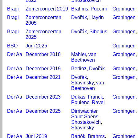
2022
Shostakovich
Bragi
Zomerconcert 2019
Brahms
,
Puccini
Groningen
Bragi
Zomerconcerten
Dvořák
,
Haydn
Groningen
2005
Bragi
Zomerconcerten
Dvořák
,
Sibelius
Groningen
,
2025
BSO
Juni 2025
Groningen
Der Aa
December 2018
Mahler
,
van
Groningen
,
Beethoven
Der Aa
December 2019
Berlioz
,
Dvořák
Groningen
,
Der Aa
December 2021
Dvořák
,
Groningen
,
Stravinsky
,
van
Beethoven
Der Aa
December 2023
Dukas
,
Franck
,
Groningen
,
Poulenc
,
Ravel
Der Aa
December 2025
Dirriwachter
,
Groningen
,
Saint-Saëns
,
Shostakovich
,
Stravinsky
Der Aa
Juni 2019
Bartók
,
Brahms
,
Groningen