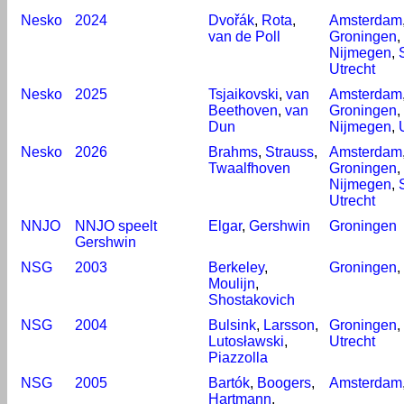
Nesko
2024
Dvořák
,
Rota
,
Amsterdam
van de Poll
Groningen
,
Nijmegen
,
Utrecht
Nesko
2025
Tsjaikovski
,
van
Amsterdam
Beethoven
,
van
Groningen
,
Dun
Nijmegen
,
Nesko
2026
Brahms
,
Strauss
,
Amsterdam
Twaalfhoven
Groningen
,
Nijmegen
,
Utrecht
NNJO
NNJO speelt
Elgar
,
Gershwin
Groningen
Gershwin
NSG
2003
Berkeley
,
Groningen
,
Moulijn
,
Shostakovich
NSG
2004
Bulsink
,
Larsson
,
Groningen
,
Lutosławski
,
Utrecht
Piazzolla
NSG
2005
Bartók
,
Boogers
,
Amsterdam
Hartmann
,