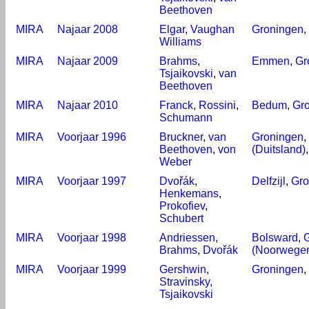
Beethoven
MIRA
Najaar 2008
Elgar
,
Vaughan
Groningen
,
Williams
MIRA
Najaar 2009
Brahms
,
Emmen
,
Gr
Tsjaikovski
,
van
Beethoven
MIRA
Najaar 2010
Franck
,
Rossini
,
Bedum
,
Gr
Schumann
MIRA
Voorjaar 1996
Bruckner
,
van
Groningen
,
Beethoven
,
von
(Duitsland)
Weber
MIRA
Voorjaar 1997
Dvořák
,
Delfzijl
,
Gro
Henkemans
,
Prokofiev
,
Schubert
MIRA
Voorjaar 1998
Andriessen
,
Bolsward
,
Brahms
,
Dvořák
(Noorwege
MIRA
Voorjaar 1999
Gershwin
,
Groningen
,
Stravinsky
,
Tsjaikovski