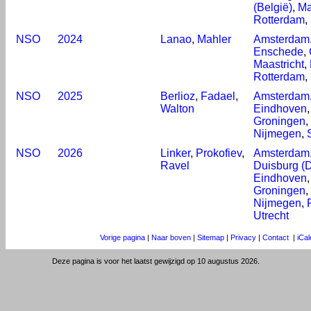
(België)
,
Ma
Rotterdam
,
NSO
2024
Lanao
,
Mahler
Amsterdam
Enschede
,
Maastricht
,
Rotterdam
,
NSO
2025
Berlioz
,
Fadael
,
Amsterdam
Walton
Eindhoven
Groningen
,
Nijmegen
,
NSO
2026
Linker
,
Prokofiev
,
Amsterdam
Ravel
Duisburg (D
Eindhoven
Groningen
,
Nijmegen
,
Utrecht
Vorige pagina
|
Naar boven
|
Sitemap
|
Privacy
|
Contact
|
iCa
Deze pagina is voor het laatst gewijzigd op 10 augustus 2026.