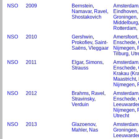
NSO
2009
Bernstein
,
Amsterdam
Namavar
,
Ravel
,
Eindhoven
Shostakovich
Groningen
,
Middelburg
Rotterdam
,
NSO
2010
Gershwin
,
Amersfoort
Prokofiev
,
Saint-
Enschede
,
Saëns
,
Vleggaar
Nijmegen
,
Tilburg
,
Utr
NSO
2011
Elgar
,
Simons
,
Amsterdam
Strauss
Enschede
,
Krakau (Kr
Maastricht
,
Nijmegen
,
NSO
2012
Brahms
,
Ravel
,
Amsterdam
Stravinsky
,
Enschede
,
Verduin
Leeuwarde
Nijmegen
,
Utrecht
NSO
2013
Glazoenov
,
Amsterdam
Mahler
,
Nas
Groningen
,
Leeuwarde