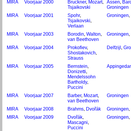
MIRA
Voorjaar 2000
Bruckner
,
Mozart
,
Assen
,
Bar
Tsjaikovski
Groningen
MIRA
Voorjaar 2001
Spohr
,
Groningen
,
Tsjaikovski
,
Verlaan
MIRA
Voorjaar 2003
Borodin
,
Walton
,
Groningen
,
van Beethoven
MIRA
Voorjaar 2004
Prokofiev
,
Delfzijl
,
Gro
Shostakovich
,
Strauss
MIRA
Voorjaar 2005
Bernstein
,
Appingeda
Donizetti
,
Mendelssohn
Bartholdy
,
Puccini
MIRA
Voorjaar 2007
Barber
,
Mozart
,
Groningen
van Beethoven
MIRA
Voorjaar 2008
Brahms
,
Dvořák
Groningen
,
MIRA
Voorjaar 2009
Dvořák
,
Groningen
,
Mascagni
,
Puccini