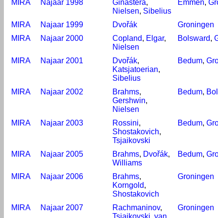
MIRA
Najaar 1998
Ginastera
,
Emmen
,
Gr
Nielsen
,
Sibelius
MIRA
Najaar 1999
Dvořák
Groningen
MIRA
Najaar 2000
Copland
,
Elgar
,
Bolsward
,
Nielsen
MIRA
Najaar 2001
Dvořák
,
Bedum
,
Gr
Katsjatoerian
,
Sibelius
MIRA
Najaar 2002
Brahms
,
Bedum
,
Bo
Gershwin
,
Nielsen
MIRA
Najaar 2003
Rossini
,
Bedum
,
Gr
Shostakovich
,
Tsjaikovski
MIRA
Najaar 2005
Brahms
,
Dvořák
,
Bedum
,
Gr
Williams
MIRA
Najaar 2006
Brahms
,
Groningen
Korngold
,
Shostakovich
MIRA
Najaar 2007
Rachmaninov
,
Groningen
Tsjaikovski
,
van