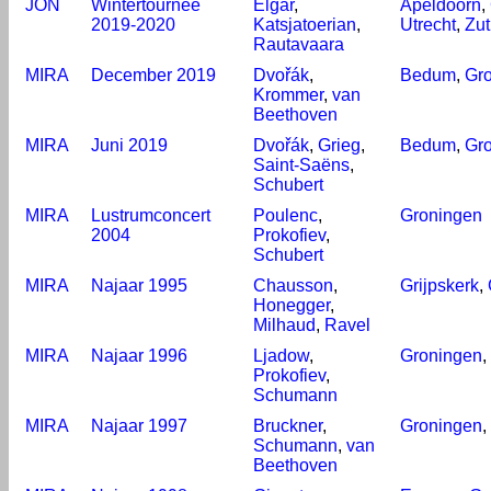
JON
Wintertournee
Elgar
,
Apeldoorn
,
2019-2020
Katsjatoerian
,
Utrecht
,
Zu
Rautavaara
MIRA
December 2019
Dvořák
,
Bedum
,
Gr
Krommer
,
van
Beethoven
MIRA
Juni 2019
Dvořák
,
Grieg
,
Bedum
,
Gr
Saint-Saëns
,
Schubert
MIRA
Lustrumconcert
Poulenc
,
Groningen
2004
Prokofiev
,
Schubert
MIRA
Najaar 1995
Chausson
,
Grijpskerk
,
Honegger
,
Milhaud
,
Ravel
MIRA
Najaar 1996
Ljadow
,
Groningen
,
Prokofiev
,
Schumann
MIRA
Najaar 1997
Bruckner
,
Groningen
,
Schumann
,
van
Beethoven