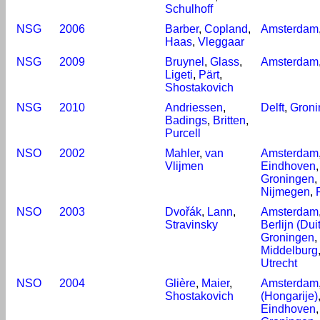
Schulhoff
NSG
2006
Barber
,
Copland
,
Amsterdam
Haas
,
Vleggaar
NSG
2009
Bruynel
,
Glass
,
Amsterdam
Ligeti
,
Pärt
,
Shostakovich
NSG
2010
Andriessen
,
Delft
,
Groni
Badings
,
Britten
,
Purcell
NSO
2002
Mahler
,
van
Amsterdam
Vlijmen
Eindhoven
Groningen
,
Nijmegen
,
NSO
2003
Dvořák
,
Lann
,
Amsterdam
Stravinsky
Berlijn (Dui
Groningen
,
Middelburg
Utrecht
NSO
2004
Glière
,
Maier
,
Amsterdam
Shostakovich
(Hongarije)
Eindhoven