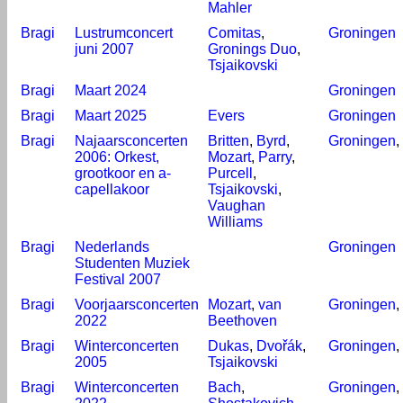
Mahler
Bragi
Lustrumconcert
Comitas
,
Groningen
juni 2007
Gronings Duo
,
Tsjaikovski
Bragi
Maart 2024
Groningen
Bragi
Maart 2025
Evers
Groningen
Bragi
Najaarsconcerten
Britten
,
Byrd
,
Groningen
,
2006: Orkest,
Mozart
,
Parry
,
grootkoor en a-
Purcell
,
capellakoor
Tsjaikovski
,
Vaughan
Williams
Bragi
Nederlands
Groningen
Studenten Muziek
Festival 2007
Bragi
Voorjaarsconcerten
Mozart
,
van
Groningen
,
2022
Beethoven
Bragi
Winterconcerten
Dukas
,
Dvořák
,
Groningen
,
2005
Tsjaikovski
Bragi
Winterconcerten
Bach
,
Groningen
,