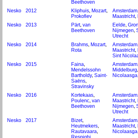
Beethoven
Nesko
2012
Kliphuis
,
Mozart
,
Amsterdam
Prokofiev
Maastricht
,
Nesko
2013
Pärt
,
van
Eelde
,
Gro
Beethoven
Nijmegen
,
Utrecht
Nesko
2014
Brahms
,
Mozart
,
Amsterdam
Rota
Maastricht
,
Sint Nicola
Nesko
2015
Faina
,
Amsterdam
Mendelssohn
Middelburg
Bartholdy
,
Saint-
Nicolaasga
Saëns
,
Stravinsky
Nesko
2016
Kortekaas
,
Amsterdam
Poulenc
,
van
Maastricht
,
Beethoven
Nijmegen
,
Utrecht
Nesko
2017
Bizet
,
Amsterdam
Heutmekers
,
Maastricht
,
Rautavaara
,
Nicolaasga
Respighi