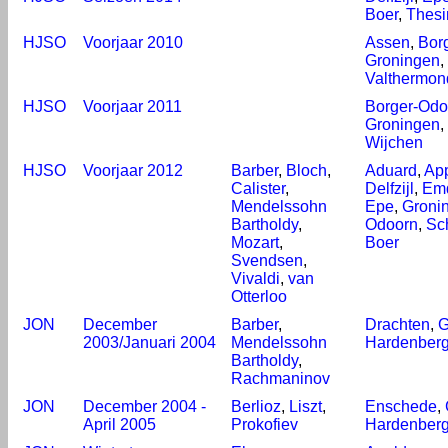
Boer
,
Thesi
HJSO
Voorjaar 2010
Assen
,
Bor
Groningen
,
Valthermon
HJSO
Voorjaar 2011
Borger-Odo
Groningen
,
Wijchen
HJSO
Voorjaar 2012
Barber
,
Bloch
,
Aduard
,
Ap
Calister
,
Delfzijl
,
Emd
Mendelssohn
Epe
,
Groni
Bartholdy
,
Odoorn
,
Sc
Mozart
,
Boer
Svendsen
,
Vivaldi
,
van
Otterloo
JON
December
Barber
,
Drachten
,
G
2003/Januari 2004
Mendelssohn
Hardenber
Bartholdy
,
Rachmaninov
JON
December 2004 -
Berlioz
,
Liszt
,
Enschede
,
April 2005
Prokofiev
Hardenber