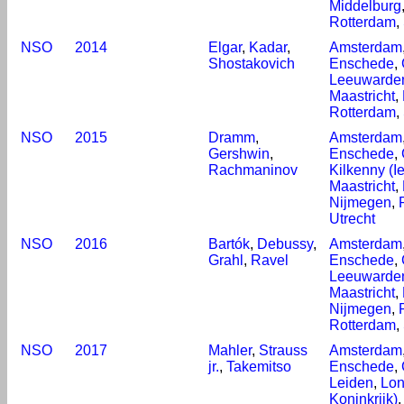
Middelburg
Rotterdam
,
NSO
2014
Elgar
,
Kadar
,
Amsterdam
Shostakovich
Enschede
,
Leeuwarde
Maastricht
,
Rotterdam
,
NSO
2015
Dramm
,
Amsterdam
Gershwin
,
Enschede
,
Rachmaninov
Kilkenny (I
Maastricht
,
Nijmegen
,
Utrecht
NSO
2016
Bartók
,
Debussy
,
Amsterdam
Grahl
,
Ravel
Enschede
,
Leeuwarde
Maastricht
,
Nijmegen
,
Rotterdam
,
NSO
2017
Mahler
,
Strauss
Amsterdam
jr.
,
Takemitso
Enschede
,
Leiden
,
Lon
Koninkrijk)