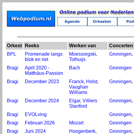
Orkest
Reeks
Werken van
Concerten 
BPL
Promenade langs
Moessorgski
,
Groningen
,
blok en riet
Tolhuijs
Bragi
April 2020 -
Bach
Groningen
Matthäus-Passion
Bragi
December 2023
Franck
,
Holst
,
Groningen
,
Vaughan
Williams
Bragi
December 2024
Elgar
,
Villiers
Groningen
,
Stanford
Bragi
EVOLving
Groningen
,
Bragi
Februari 2026
Mozart
Groningen
Bragi
Juni 2024
Hoogenberk
,
Groningen
,