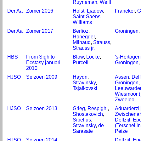
Ruyneman
,
Weill
Der Aa
Zomer 2016
Holst
,
Ljadow
,
Franeker
,
G
Saint-Saëns
,
Williams
Der Aa
Zomer 2017
Berlioz
,
Groningen
,
Honegger
,
Milhaud
,
Strauss
,
Strauss jr.
HBS
From Sigh to
Blow
,
Locke
,
's-Hertoge
Ecstasy januari
Purcell
Groningen
,
2010
HJSO
Seizoen 2009
Haydn
,
Assen
,
Delf
Stravinsky
,
Groningen
,
Tsjaikovski
Leeuwarde
Wiesmoor (
Zweeloo
HJSO
Seizoen 2013
Grieg
,
Respighi
,
Aduarderzij
Shostakovich
,
Zwischenah
Sibelius
,
Delfzijl
,
Ep
Stravinsky
,
de
(Terschellin
Sarasate
Peize
HJSO
Seizoen 2014
Delfzijl
,
Ep