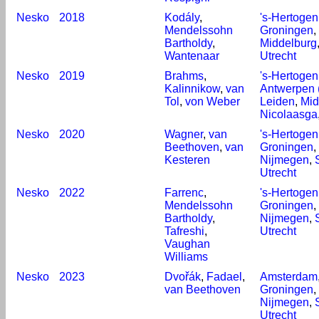
Nesko
2018
Kodály
,
's-Hertoge
Mendelssohn
Groningen
,
Bartholdy
,
Middelburg
Wantenaar
Utrecht
Nesko
2019
Brahms
,
's-Hertoge
Kalinnikow
,
van
Antwerpen 
Tol
,
von Weber
Leiden
,
Mid
Nicolaasga
Nesko
2020
Wagner
,
van
's-Hertoge
Beethoven
,
van
Groningen
,
Kesteren
Nijmegen
,
Utrecht
Nesko
2022
Farrenc
,
's-Hertoge
Mendelssohn
Groningen
,
Bartholdy
,
Nijmegen
,
Tafreshi
,
Utrecht
Vaughan
Williams
Nesko
2023
Dvořák
,
Fadael
,
Amsterdam
van Beethoven
Groningen
,
Nijmegen
,
Utrecht