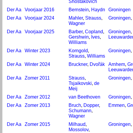
Shostakovich
Der Aa
Voorjaar 2016
Bernstein
,
Haydn
Groningen
Der Aa
Voorjaar 2024
Mahler
,
Strauss
,
Groningen
,
Wagner
Der Aa
Voorjaar 2025
Barber
,
Copland
,
Groningen
,
Gershwin
,
Ives
,
Leeuwarde
Williams
Der Aa
Winter 2023
Korngold
,
Groningen
,
Strauss
,
Williams
Der Aa
Winter 2024
Bruckner
,
Dvořák
Arnhem
,
Gr
Leeuwarde
Der Aa
Zomer 2011
Strauss
,
Groningen
,
Tsjaikovski
,
de
Meij
Der Aa
Zomer 2012
van Beethoven
Groningen
,
Der Aa
Zomer 2013
Bruch
,
Dopper
,
Emmen
,
Gr
Schumann
,
Wagner
Der Aa
Zomer 2015
Milhaud
,
Groningen
,
Mossolov
,