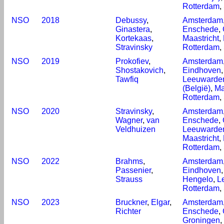
Rotterdam
,
NSO
2018
Debussy
,
Amsterdam
Ginastera
,
Enschede
,
Kortekaas
,
Maastricht
,
Stravinsky
Rotterdam
,
NSO
2019
Prokofiev
,
Amsterdam
Shostakovich
,
Eindhoven
Tawfiq
Leeuwarde
(België)
,
Ma
Rotterdam
,
NSO
2020
Stravinsky
,
Amsterdam
Wagner
,
van
Enschede
,
Veldhuizen
Leeuwarde
Maastricht
,
Rotterdam
,
NSO
2022
Brahms
,
Amsterdam
Passenier
,
Eindhoven
Strauss
Hengelo
,
L
Rotterdam
,
NSO
2023
Bruckner
,
Elgar
,
Amsterdam
Richter
Enschede
,
Groningen
,