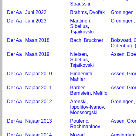
Strauss jr.
Der Aa
Juni 2022
Brahms
,
Dvořák
Groningen
Der Aa
Juni 2023
Marttinen
,
Groningen
,
Sibelius
,
Tsjaikovski
Der Aa
Maart 2018
Bach
,
Bruckner
Bolsward
,
Oldenburg (
Der Aa
Maart 2019
Nielsen
,
Assen
,
Doe
Sibelius
,
Tsjaikovski
Der Aa
Najaar 2010
Hindemith
,
Assen
,
Gro
Mahler
Der Aa
Najaar 2011
Barber
,
Assen
,
Gro
Bernstein
,
Melillo
Der Aa
Najaar 2012
Arenski
,
Groningen
,
Ippolitov-Ivanov
,
Moessorgski
Der Aa
Najaar 2013
Poulenc
,
Assen
,
Gro
Rachmaninov
Der Aa
Najaar 2014
Mozart
,
Amsterdam