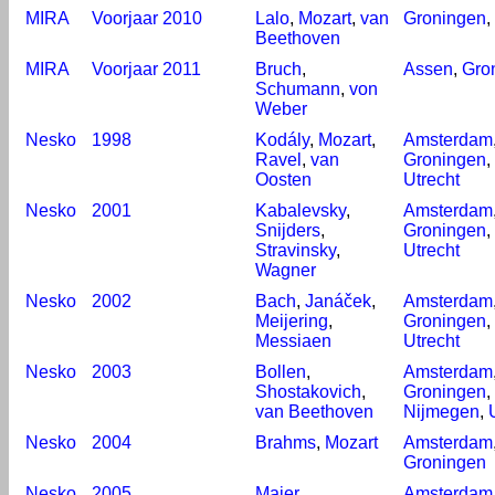
MIRA
Voorjaar 2010
Lalo
,
Mozart
,
van
Groningen
,
Beethoven
MIRA
Voorjaar 2011
Bruch
,
Assen
,
Gro
Schumann
,
von
Weber
Nesko
1998
Kodály
,
Mozart
,
Amsterdam
Ravel
,
van
Groningen
,
Oosten
Utrecht
Nesko
2001
Kabalevsky
,
Amsterdam
Snijders
,
Groningen
,
Stravinsky
,
Utrecht
Wagner
Nesko
2002
Bach
,
Janáček
,
Amsterdam
Meijering
,
Groningen
,
Messiaen
Utrecht
Nesko
2003
Bollen
,
Amsterdam
Shostakovich
,
Groningen
,
van Beethoven
Nijmegen
,
Nesko
2004
Brahms
,
Mozart
Amsterdam
Groningen
Nesko
2005
Maier
,
Amsterdam