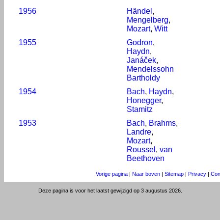
1956
Händel
,
Mengelberg
,
Mozart
,
Witt
1955
Godron
,
Haydn
,
Janáček
,
Mendelssohn
Bartholdy
1954
Bach
,
Haydn
,
Honegger
,
Stamitz
1953
Bach
,
Brahms
,
Landre
,
Mozart
,
Roussel
,
van
Beethoven
Vorige pagina
|
Naar boven
|
Sitemap
|
Privacy
|
Con
Deze pagina is voor het laatst gewijzigd op 3 augustus 2026.