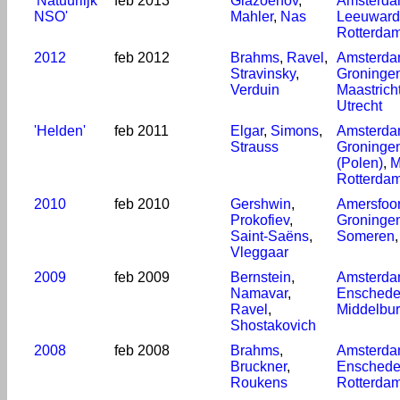
'Natuurlijk
feb 2013
Glazoenov
,
Amsterd
NSO'
Mahler
,
Nas
Leeuwar
Rotterda
2012
feb 2012
Brahms
,
Ravel
,
Amsterd
Stravinsky
,
Groninge
Verduin
Maastrich
Utrecht
'Helden'
feb 2011
Elgar
,
Simons
,
Amsterd
Strauss
Groninge
(Polen)
,
M
Rotterda
2010
feb 2010
Gershwin
,
Amersfoor
Prokofiev
,
Groninge
Saint-Saëns
,
Someren
Vleggaar
2009
feb 2009
Bernstein
,
Amsterd
Namavar
,
Ensched
Ravel
,
Middelbu
Shostakovich
2008
feb 2008
Brahms
,
Amsterd
Bruckner
,
Ensched
Roukens
Rotterda