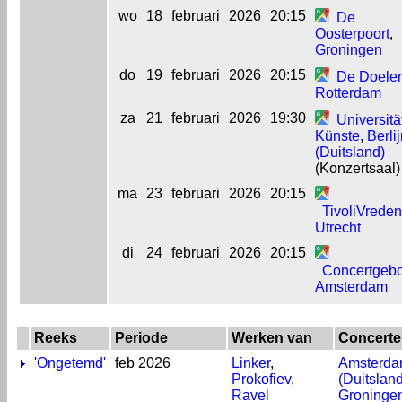
wo
18
februari
2026
20:15
De
Oosterpoort
,
Groningen
do
19
februari
2026
20:15
De Doele
Rotterdam
za
21
februari
2026
19:30
Universitä
Künste
,
Berli
(Duitsland)
(Konzertsaal)
ma
23
februari
2026
20:15
TivoliVrede
Utrecht
di
24
februari
2026
20:15
Concertgeb
Amsterdam
Reeks
Periode
Werken van
Concerte
'Ongetemd'
feb 2026
Linker
,
Amsterd
Prokofiev
,
(Duitsland
Ravel
Groninge