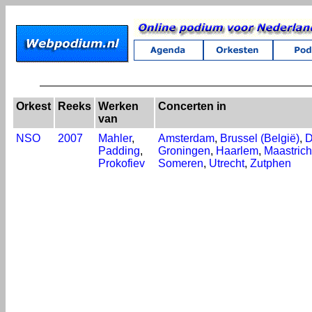
Orkest
Reeks
Werken
Concerten in
van
NSO
2007
Mahler
,
Amsterdam
,
Brussel (België)
,
D
Padding
,
Groningen
,
Haarlem
,
Maastrich
Prokofiev
Someren
,
Utrecht
,
Zutphen