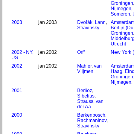
Groningen
Nijmegen
,
Someren
,
2003
jan 2003
Dvořák
,
Lann
,
Amsterda
Stravinsky
Berlijn (Du
Groningen
Middelbur
Utrecht
2002 - NY,
jan 2002
Orff
New York (
US
2002
jan 2002
Mahler
,
van
Amsterda
Vlijmen
Haag
,
Ein
Groningen
Nijmegen
,
2001
Berlioz
,
Sibelius
,
Strauss
,
van
der Aa
2000
Berkenbosch
,
Rachmaninov
,
Stravinsky