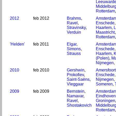
Leeuward
Middelbur
Rotterdam
2012
feb 2012
Brahms
,
Amsterda
Ravel
,
Enschede
Stravinsky
,
Haarlem
,
L
Verduin
Maastricht
Rotterdam
'Helden'
feb 2011
Elgar
,
Amsterda
Simons
,
Enschede
Strauss
Haarlem
,
K
(Polen)
,
Ma
Nijmegen
,
2010
feb 2010
Gershwin
,
Amersfoort
Prokofiev
,
Enschede
Saint-Saëns
,
Nijmegen
,
Vleggaar
Someren
,
2009
feb 2009
Bernstein
,
Amsterda
Namavar
,
Eindhoven
Ravel
,
Groningen
Shostakovich
Middelbur
Rotterdam