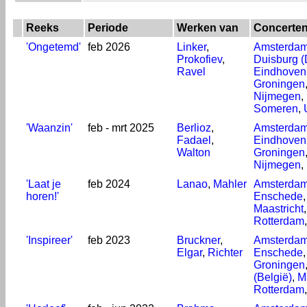
Reeks
Periode
Werken van
Concerten
'Ongetemd'
feb 2026
Linker
,
Amsterda
Prokofiev
,
Duisburg (
Ravel
Eindhoven
Groningen
Nijmegen
,
Someren
,
'Waanzin'
feb - mrt 2025
Berlioz
,
Amsterda
Fadael
,
Eindhoven
Walton
Groningen
Nijmegen
,
'Laat je
feb 2024
Lanao
,
Mahler
Amsterda
horen!'
Enschede
Maastricht
Rotterdam
'Inspireer'
feb 2023
Bruckner
,
Amsterda
Elgar
,
Richter
Enschede
Groningen
(België)
,
M
Rotterdam