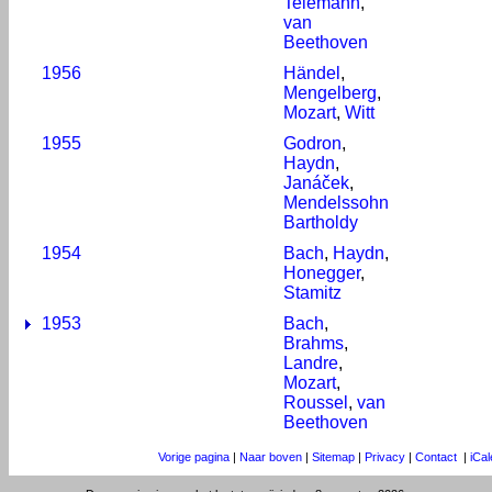
Telemann
,
van
Beethoven
1956
Händel
,
Mengelberg
,
Mozart
,
Witt
1955
Godron
,
Haydn
,
Janáček
,
Mendelssohn
Bartholdy
1954
Bach
,
Haydn
,
Honegger
,
Stamitz
1953
Bach
,
Brahms
,
Landre
,
Mozart
,
Roussel
,
van
Beethoven
Vorige pagina
|
Naar boven
|
Sitemap
|
Privacy
|
Contact
|
iCa