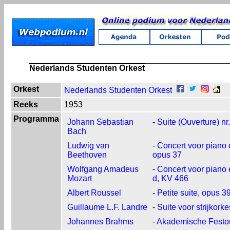
Nederlands Studenten Orkest
Orkest
Nederlands Studenten Orkest
Reeks
1953
Programma
Johann Sebastian
-
Suite (Ouverture) n
Bach
Ludwig van
-
Concert voor piano e
Beethoven
opus 37
Wolfgang Amadeus
-
Concert voor piano e
Mozart
d, KV 466
Albert Roussel
-
Petite suite, opus 3
Guillaume L.F. Landre
-
Suite voor strijkork
Johannes Brahms
-
Akademische Festou