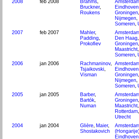
2008
feb 2008
Brahms
,
Amsterda
Bruckner
,
Eindhoven
Roukens
Groningen
Nijmegen
,
Someren
,
2007
feb 2007
Mahler
,
Amsterda
Padding
,
Den Haag
Prokofiev
Groningen
Maastricht
Someren
,
2006
jan 2006
Rachmaninov
,
Amsterda
Tsjaikovski
,
Eindhoven
Visman
Groningen
Nijmegen
,
Someren
,
2005
jan 2005
Barber
,
Amsterda
Bartók
,
Groningen
Numan
Maastricht
Rotterdam
Utrecht
2004
jan 2004
Glière
,
Maier
,
Amsterda
Shostakovich
(Hongarije
Eindhoven