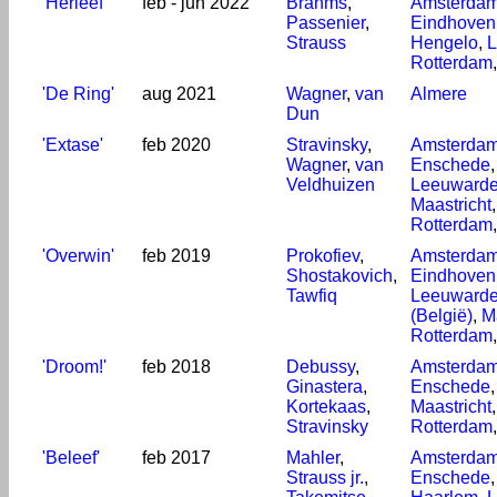
'Herleef'
feb - jun 2022
Brahms
,
Amsterda
Passenier
,
Eindhoven
Strauss
Hengelo
,
L
Rotterdam
'De Ring'
aug 2021
Wagner
,
van
Almere
Dun
'Extase'
feb 2020
Stravinsky
,
Amsterda
Wagner
,
van
Enschede
Veldhuizen
Leeuward
Maastricht
Rotterdam
'Overwin'
feb 2019
Prokofiev
,
Amsterda
Shostakovich
,
Eindhoven
Tawfiq
Leeuward
(België)
,
M
Rotterdam
'Droom!'
feb 2018
Debussy
,
Amsterda
Ginastera
,
Enschede
Kortekaas
,
Maastricht
Stravinsky
Rotterdam
'Beleef'
feb 2017
Mahler
,
Amsterda
Strauss jr.
,
Enschede