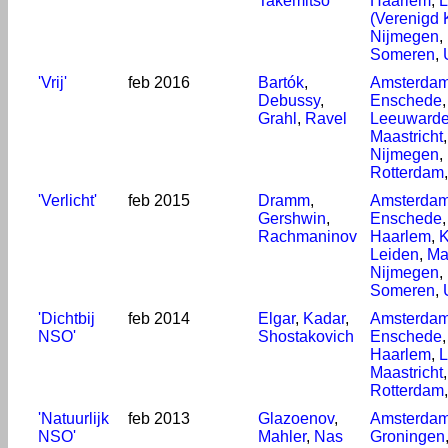
Takemitso
Haarlem
,
L
(Verenigd 
Nijmegen
,
Someren
,
'Vrij'
feb 2016
Bartók
,
Amsterda
Debussy
,
Enschede
Grahl
,
Ravel
Leeuward
Maastricht
Nijmegen
,
Rotterdam
'Verlicht'
feb 2015
Dramm
,
Amsterda
Gershwin
,
Enschede
Rachmaninov
Haarlem
,
K
Leiden
,
Ma
Nijmegen
,
Someren
,
'Dichtbij
feb 2014
Elgar
,
Kadar
,
Amsterda
NSO'
Shostakovich
Enschede
Haarlem
,
L
Maastricht
Rotterdam
'Natuurlijk
feb 2013
Glazoenov
,
Amsterda
NSO'
Mahler
,
Nas
Groningen