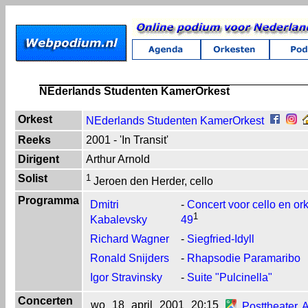
NEderlands Studenten KamerOrkest
Orkest
NEderlands Studenten KamerOrkest
Reeks
2001 - 'In Transit'
Dirigent
Arthur Arnold
Solist
1
Jeroen den Herder, cello
Programma
Dmitri
-
Concert voor cello en ork
1
Kabalevsky
49
Richard Wagner
-
Siegfried-Idyll
Ronald Snijders
-
Rhapsodie Paramaribo
Igor Stravinsky
-
Suite "Pulcinella"
Concerten
wo
18
april
2001
20:15
Posttheater
,