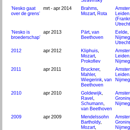
Stravinsky
'Nesko gaat
mrt - apr 2014
Brahms
,
Amste
over de grens'
Mozart
,
Rota
Leiden
(Frankr
Utrecht
'Nesko is
apr 2013
Pärt
,
van
Eelde
,
broederschap'
Beethoven
Nijme
Utrecht
2012
apr 2012
Kliphuis
,
Amste
Mozart
,
Leiden
Prokofiev
Nijme
2011
apr 2011
Bruckner
,
Amste
Mahler
,
Leiden
Wiegerink
,
van
Nijme
Beethoven
2010
apr 2010
Goldewijk
,
Amste
Ravel
,
Gronin
Schumann
,
Nijme
van Beethoven
2009
apr 2009
Mendelssohn
Amste
Bartholdy
,
Gronin
Mozart
,
Nijme