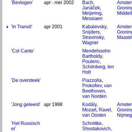
'Bevlogen'
apr - mei 2002
Bach
,
Amste
Janáček
,
Gronin
Meijering
,
Middel
Messiaen
'In Transit'
apr 2001
Kabalevsky
,
Amste
Snijders
,
Gronin
Stravinsky
,
Maastr
Wagner
'Col Canto'
Mendelssohn
Bartholdy
,
Poulenc
,
Schönberg
,
ten
Holt
'De oversteek'
Piazzolla
,
Prokofiev
,
van
Beethoven
,
van Norden
'Jong geleerd'
apr 1998
Kodály
,
Amste
Mozart
,
Ravel
,
Gronin
van Oosten
Nijme
'Het Russisch
Schnittke
,
ei'
Shostakovich
,