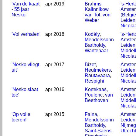
'Van de kaart'
apr 2019
Brahms
,
's-Her
- 55 jaar
Kalinnikow
,
Amste
Nesko
van Tol
,
von
(België
Weber
Leiden
Nicola
'Vol verhalen'
apr 2018
Kodály
,
's-Her
Mendelssohn
Amste
Bartholdy
,
Leiden
Wantenaar
Middel
Nicola
'Nesko vliegt
apr 2017
Bizet
,
Amste
uit'
Heutmekers
,
Leiden
Rautavaara
,
Middel
Respighi
Nicola
'Nesko slaat
apr 2016
Kortekaas
,
Amste
toe'
Poulenc
,
van
Leiden
Beethoven
Middel
Nicola
'Op volle
apr 2015
Faina
,
Amste
toeren!'
Mendelssohn
Leiden
Bartholdy
,
Nijme
Saint-Saëns
,
Utrecht