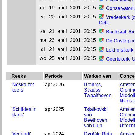
do
19
april
2001
20:15
Conservator
vr
20
april
2001
20:15
Vredeskerk (
Delft
za
21
april
2001
20:15
Bachzaal
,
Am
ma
23
april
2001
20:15
De Oosterpoo
di
24
april
2001
20:15
Lokhorstkerk
wo
25
april
2001
20:15
Geertekerk
,
U
Reeks
Periode
Werken van
Concer
'Nesko zet
apr 2026
Brahms
,
Amste
koers'
Strauss
,
Gronin
Twaalfhoven
Middel
Nicola
'Schildert in
apr 2025
Tsjaikovski
,
Amste
klank'
van
Gronin
Beethoven
,
Middel
van Dun
Utrecht
'Verbindt'
apr 2024
Dvořák
,
Rota
,
Amste