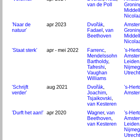
van de Poll
Gronin
Middel
Nicola
'Naar de
apr 2023
Dvořák
,
Amste
natuur'
Fadael
,
van
Gronin
Beethoven
Middel
Nicola
'Staat sterk'
apr - mei 2022
Farrenc
,
's-Her
Mendelssohn
Amste
Bartholdy
,
Leiden
Tafreshi
,
Nijme
Vaughan
Utrecht
Williams
'Schrijft
aug 2021
Dvořák
,
's-Her
verder'
Joachim
,
Amste
Tsjaikovski
,
van Kesteren
'Durft het aan!'
apr 2020
Wagner
,
van
's-Her
Beethoven
,
Amste
van Kesteren
Leiden
Nijme
Utrecht