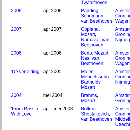
Twaalfhoven
2008
apr 2008
Padding
,
Amste
Schumann
,
Gronin
van Beethoven
Wagen
2007
apr 2007
Copland
,
Amste
Mozart
,
Gronin
Namavar
,
van
Nijme
Beethoven
2006
apr 2006
Berio
,
Mozart
,
Amste
Nas
,
van
Gronin
Beethoven
Wagen
'De verleiding'
apr 2005
Maier
,
Amste
Mendelssohn
Gronin
Bartholdy
,
Nijme
Mozart
2004
mei 2004
Brahms
,
Amste
Mozart
Gronin
'From Russia
apr - mei 2003
Bollen
,
Amste
With Love'
Shostakovich
,
Gronin
van Beethoven
Middel
Utrecht