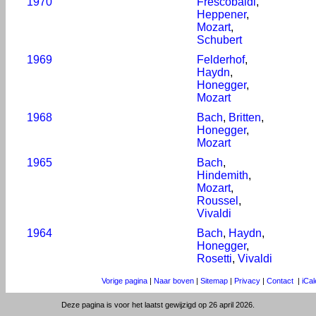
1970
Frescobaldi
,
Heppener
,
Mozart
,
Schubert
1969
Felderhof
,
Haydn
,
Honegger
,
Mozart
1968
Bach
,
Britten
,
Honegger
,
Mozart
1965
Bach
,
Hindemith
,
Mozart
,
Roussel
,
Vivaldi
1964
Bach
,
Haydn
,
Honegger
,
Rosetti
,
Vivaldi
Vorige pagina
|
Naar boven
|
Sitemap
|
Privacy
|
Contact
|
iCa
Deze pagina is voor het laatst gewijzigd op 26 april 2026.