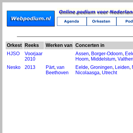
Orkest
Reeks
Werken van
Concerten in
HJSO
Voorjaar
Assen
,
Borger-Odoorn
,
Eel
2010
Hoorn
,
Middelstum
,
Valthe
Nesko
2013
Pärt
,
van
Eelde
,
Groningen
,
Leiden
,
Beethoven
Nicolaasga
,
Utrecht