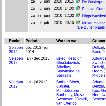
za
5
juni
2010
20:15
De Oosterpoor
zo
6
juni
2010
14:00
Festival Oude
zo
27
juni
2010
12:00
Hippolytusker
za
3
juli
2010
20:15
Museum voor f
"De Buitenplaats
Reeks
Periode
Werken van
Concert
Seizoen
dec 2013 - jun
Delfzijl
,
2014
2014
Boer
,
Th
Seizoen
jan - dec 2013
Grieg
,
Respighi
,
Aduarder
2013
Shostakovich
,
Zwische
Sibelius
,
Delfzijl
,
Stravinsky
,
de
Hoorn (T
Sarasate
Middels
Voorjaar
jan - jul 2012
Barber
,
Bloch
,
Aduard
2012
Calister
,
Delfzijl
,
Mendelssohn
Epe
,
Gr
Bartholdy
,
Mozart
,
Noordw
Svendsen
,
Vivaldi
,
Schier
van Otterloo