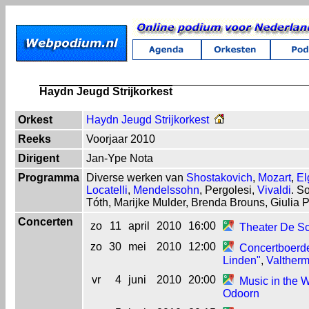
Haydn Jeugd Strijkorkest
Orkest
Haydn Jeugd Strijkorkest
Reeks
Voorjaar 2010
Dirigent
Jan-Ype Nota
Programma
Diverse werken van
Shostakovich
,
Mozart
,
El
Locatelli
,
Mendelssohn
, Pergolesi,
Vivaldi
. S
Tóth, Marijke Mulder, Brenda Brouns, Giulia Pe
Concerten
zo
11
april
2010
16:00
Theater De S
zo
30
mei
2010
12:00
Concertboerde
Linden"
,
Valther
vr
4
juni
2010
20:00
Music in the 
Odoorn