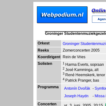
Groninger Studentenmuziekgezel
Orkest
Groninger Studentenmuzi
Reeks
Zomerconcerten 2005
Koordirigent
Rein de Vries
Solisten
1
Harma Everts, sopraan
2
José Kamminga, alt
3
René Heemskerk, tenor
4
Patrick Pranger, bas
Programma
Antonín Dvořák
-
Symfon
Joseph Haydn
-
Missa 
Concerten
vr
3
juni
2005
20:15