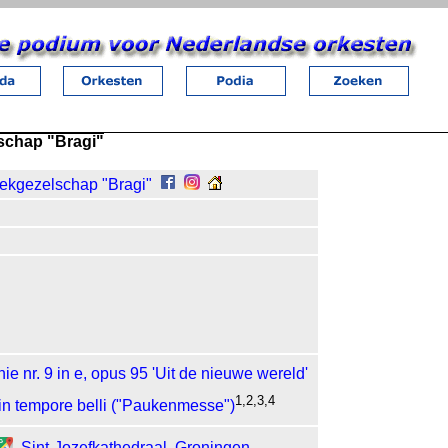
schap "Bragi"
ekgezelschap "Bragi"
ie nr. 9 in e, opus 95 'Uit de nieuwe wereld'
1,2,3,4
in tempore belli ("Paukenmesse")
Sint-Jozefkathedraal
,
Groningen