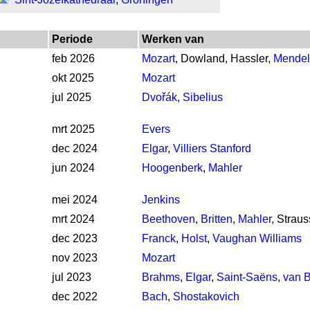
Periode
Werken van
feb 2026
Mozart
, Dowland, Hassler,
Mendel
okt 2025
Mozart
jul 2025
Dvořák
,
Sibelius
mrt 2025
Evers
dec 2024
Elgar
,
Villiers Stanford
jun 2024
Hoogenberk
,
Mahler
mei 2024
Jenkins
mrt 2024
Beethoven
,
Britten
,
Mahler
, Strau
dec 2023
Franck
,
Holst
,
Vaughan Williams
nov 2023
Mozart
jul 2023
Brahms
,
Elgar
,
Saint-Saëns
,
van 
dec 2022
Bach
,
Shostakovich