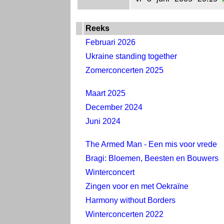
Reeks
Februari 2026
Ukraine standing together
Zomerconcerten 2025
Maart 2025
December 2024
Juni 2024
The Armed Man - Een mis voor vrede
Bragi: Bloemen, Beesten en Bouwers
Winterconcert
Zingen voor en met Oekraïne
Harmony without Borders
Winterconcerten 2022