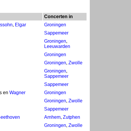
Concerten in
ssohn
,
Elgar
Groningen
Sappemeer
Groningen
,
Leeuwarden
Groningen
Groningen
,
Zwolle
Groningen
,
Sappemeer
Sappemeer
ss en
Wagner
Groningen
Groningen
,
Zwolle
Sappemeer
Beethoven
Arnhem
,
Zutphen
Groningen
,
Zwolle