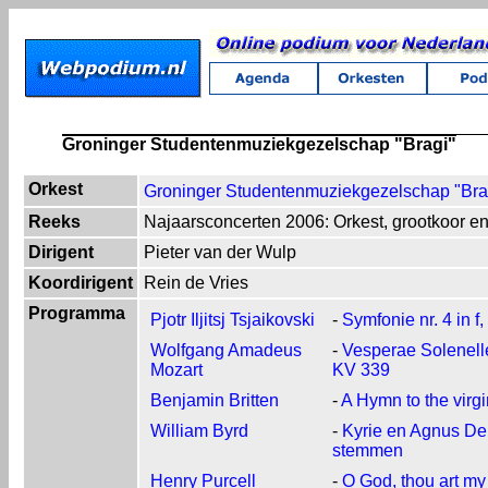
Groninger Studentenmuziekgezelschap "Bragi"
Orkest
Groninger Studentenmuziekgezelschap "Bra
Reeks
Najaarsconcerten 2006: Orkest, grootkoor en
Dirigent
Pieter van der Wulp
Koordirigent
Rein de Vries
Programma
Pjotr Iljitsj Tsjaikovski
-
Symfonie nr. 4 in f
Wolfgang Amadeus
-
Vesperae Solenell
Mozart
KV 339
Benjamin Britten
-
A Hymn to the virgi
William Byrd
-
Kyrie en Agnus Dei
stemmen
Henry Purcell
-
O God, thou art m