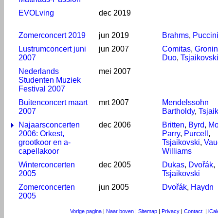
EVOLving
dec 2019
Zomerconcert 2019
jun 2019
Brahms
,
Puccin
Lustrumconcert juni
jun 2007
Comitas
,
Groni
2007
Duo
,
Tsjaikovsk
Nederlands
mei 2007
Studenten Muziek
Festival 2007
Buitenconcert maart
mrt 2007
Mendelssohn
2007
Bartholdy
,
Tsjai
Najaarsconcerten
dec 2006
Britten
,
Byrd
,
Mo
2006: Orkest,
Parry
,
Purcell
,
grootkoor en a-
Tsjaikovski
,
Vau
capellakoor
Williams
Winterconcerten
dec 2005
Dukas
,
Dvořák
,
2005
Tsjaikovski
Zomerconcerten
jun 2005
Dvořák
,
Haydn
2005
Vorige pagina
|
Naar boven
|
Sitemap
|
Privacy
|
Contact
|
iCa