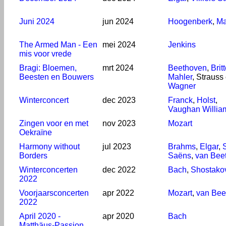
Juni 2024
jun 2024
Hoogenberk
,
Ma
The Armed Man - Een
mei 2024
Jenkins
mis voor vrede
Bragi: Bloemen,
mrt 2024
Beethoven
,
Brit
Beesten en Bouwers
Mahler
, Strauss
Wagner
Winterconcert
dec 2023
Franck
,
Holst
,
Vaughan Willia
Zingen voor en met
nov 2023
Mozart
Oekraïne
Harmony without
jul 2023
Brahms
,
Elgar
,
S
Borders
Saëns
,
van Bee
Winterconcerten
dec 2022
Bach
,
Shostako
2022
Voorjaarsconcerten
apr 2022
Mozart
,
van Bee
2022
April 2020 -
apr 2020
Bach
Matthäus-Passion