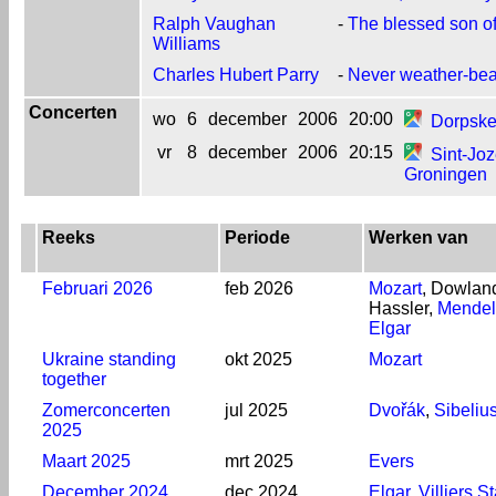
Ralph Vaughan
-
The blessed son o
Williams
Charles Hubert Parry
-
Never weather-bea
Concerten
wo
6
december
2006
20:00
Dorpske
vr
8
december
2006
20:15
Sint-Joz
Groningen
Reeks
Periode
Werken van
Februari 2026
feb 2026
Mozart
, Dowlan
Hassler,
Mendel
Elgar
Ukraine standing
okt 2025
Mozart
together
Zomerconcerten
jul 2025
Dvořák
,
Sibeliu
2025
Maart 2025
mrt 2025
Evers
December 2024
dec 2024
Elgar
,
Villiers S