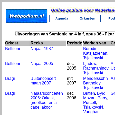
Uitvoeringen van Symfonie nr. 4 in f, opus 36 - Pjotr I
Orkest
Reeks
Periode
Werken van
Co
Bellitoni
Najaar 1987
Borodin
,
Katsjatoerian
,
Tsjaikovski
Bellitoni
Najaar 2005
dec
Ljadow
,
A
2005
Rachmaninov
,
Ut
Tsjaikovski
Bragi
Buitenconcert
mrt
Mendelssohn
A
maart 2007
2007
Bartholdy
,
Tsjaikovski
Bragi
Najaarsconcerten
dec
Britten
,
Byrd
,
Gr
2006: Orkest,
2006
Mozart
,
Parry
,
grootkoor en a-
Purcell
,
capellakoor
Tsjaikovski
,
Vaughan