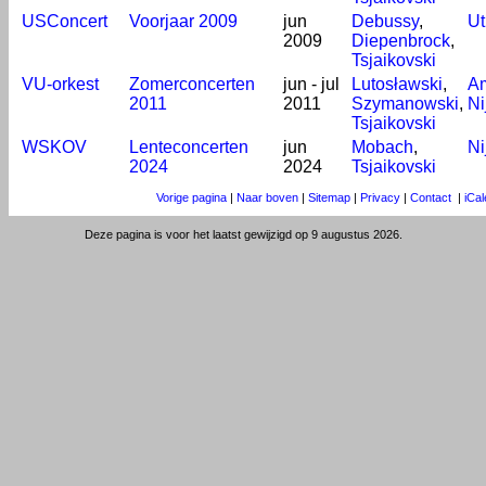
USConcert
Voorjaar 2009
jun
Debussy
,
Ut
2009
Diepenbrock
,
Tsjaikovski
VU-orkest
Zomerconcerten
jun - jul
Lutosławski
,
A
2011
2011
Szymanowski
,
N
Tsjaikovski
WSKOV
Lenteconcerten
jun
Mobach
,
N
2024
2024
Tsjaikovski
Vorige pagina
|
Naar boven
|
Sitemap
|
Privacy
|
Contact
|
iCa
Deze pagina is voor het laatst gewijzigd op 9 augustus 2026.