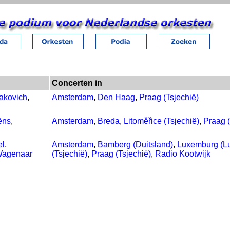
Concerten in
akovich
,
Amsterdam
,
Den Haag
,
Praag (Tsjechië)
ëns
,
Amsterdam
,
Breda
,
Litoměřice (Tsjechië)
,
Praag (
el
,
Amsterdam
,
Bamberg (Duitsland)
,
Luxemburg (L
agenaar
(Tsjechië)
,
Praag (Tsjechië)
,
Radio Kootwijk