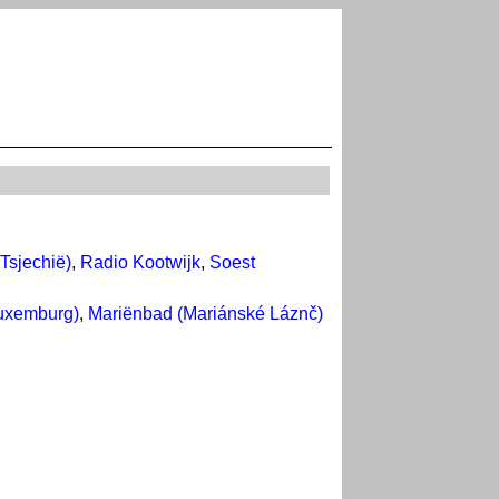
Tsjechië)
,
Radio Kootwijk
,
Soest
uxemburg)
,
Mariënbad (Mariánské Láznč)