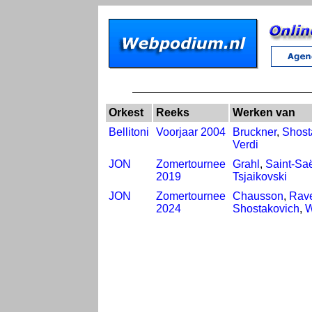
Orkest
Reeks
Werken van
Bellitoni
Voorjaar 2004
Bruckner
,
Shost
Verdi
JON
Zomertournee
Grahl
,
Saint-Sa
2019
Tsjaikovski
JON
Zomertournee
Chausson
,
Rav
2024
Shostakovich
,
W