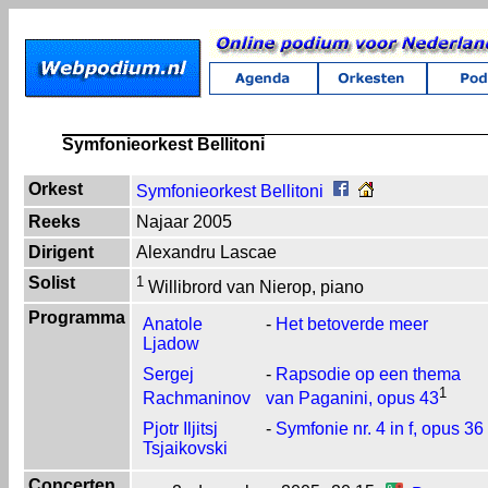
Symfonieorkest Bellitoni
Orkest
Symfonieorkest Bellitoni
Reeks
Najaar 2005
Dirigent
Alexandru Lascae
Solist
1
Willibrord van Nierop, piano
Programma
Anatole
-
Het betoverde meer
Ljadow
Sergej
-
Rapsodie op een thema
1
Rachmaninov
van Paganini, opus 43
Pjotr Iljitsj
-
Symfonie nr. 4 in f, opus 36
Tsjaikovski
Concerten