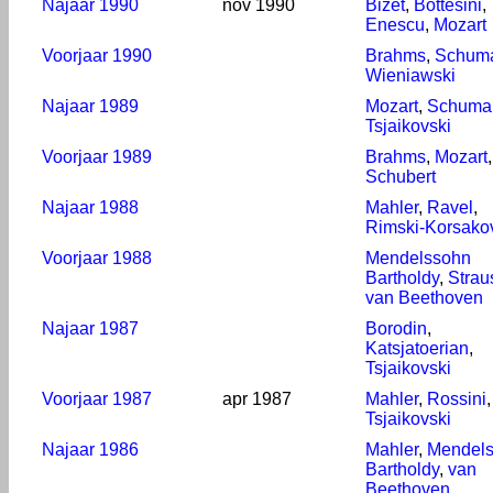
Najaar 1990
nov 1990
Bizet
,
Bottesini
,
Enescu
,
Mozart
Voorjaar 1990
Brahms
,
Schum
Wieniawski
Najaar 1989
Mozart
,
Schuma
Tsjaikovski
Voorjaar 1989
Brahms
,
Mozart
,
Schubert
Najaar 1988
Mahler
,
Ravel
,
Rimski-Korsako
Voorjaar 1988
Mendelssohn
Bartholdy
,
Strau
van Beethoven
Najaar 1987
Borodin
,
Katsjatoerian
,
Tsjaikovski
Voorjaar 1987
apr 1987
Mahler
,
Rossini
,
Tsjaikovski
Najaar 1986
Mahler
,
Mendel
Bartholdy
,
van
Beethoven