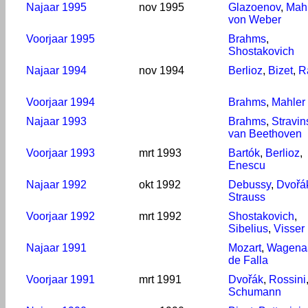
Najaar 1995
nov 1995
Glazoenov
,
Mahl
von Weber
Voorjaar 1995
Brahms
,
Shostakovich
Najaar 1994
nov 1994
Berlioz
,
Bizet
,
R
Voorjaar 1994
Brahms
,
Mahler
Najaar 1993
Brahms
,
Stravin
van Beethoven
Voorjaar 1993
mrt 1993
Bartók
,
Berlioz
,
Enescu
Najaar 1992
okt 1992
Debussy
,
Dvořá
Strauss
Voorjaar 1992
mrt 1992
Shostakovich
,
Sibelius
,
Visser
Najaar 1991
Mozart
,
Wagena
de Falla
Voorjaar 1991
mrt 1991
Dvořák
,
Rossini
Schumann