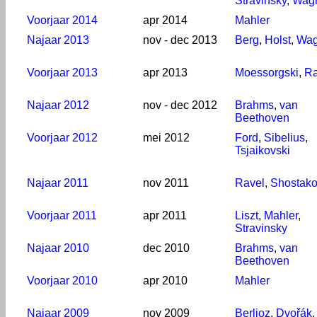
Stravinsky
,
Wag
Voorjaar 2014
apr 2014
Mahler
Najaar 2013
nov - dec 2013
Berg
,
Holst
,
Wag
Voorjaar 2013
apr 2013
Moessorgski
,
Ra
Najaar 2012
nov - dec 2012
Brahms
,
van
Beethoven
Voorjaar 2012
mei 2012
Ford
,
Sibelius
,
Tsjaikovski
Najaar 2011
nov 2011
Ravel
,
Shostako
Voorjaar 2011
apr 2011
Liszt
,
Mahler
,
Stravinsky
Najaar 2010
dec 2010
Brahms
,
van
Beethoven
Voorjaar 2010
apr 2010
Mahler
Najaar 2009
nov 2009
Berlioz
,
Dvořák