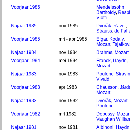
Voorjaar 1986
Mendelssohn
Bartholdy
,
Respi
Viotti
Najaar 1985
nov 1985
Dvořák
,
Ravel
,
Strauss
,
de Fall
Voorjaar 1985
mrt - apr 1985
Elgar
,
Kodály
,
Mozart
,
Tsjaikov
Najaar 1984
nov 1984
Brahms
,
Mozart
Voorjaar 1984
mei 1984
Franck
,
Haydn
,
Mozart
Najaar 1983
nov 1983
Poulenc
,
Stravi
Vivaldi
Voorjaar 1983
apr 1983
Chausson
,
Járd
Mozart
Najaar 1982
nov 1982
Dvořák
,
Mozart
,
Poulenc
Voorjaar 1982
mrt 1982
Debussy
,
Mozar
Vaughan Willia
Najaar 1981
nov 1981
Albinoni
,
Haydn