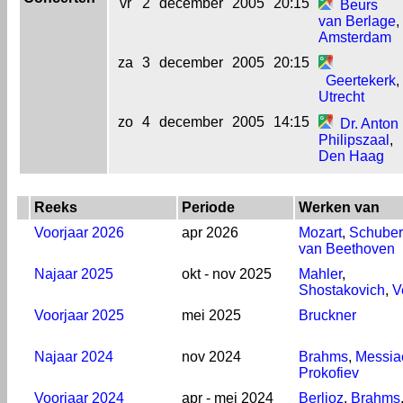
vr
2
december
2005
20:15
Beurs
van Berlage
,
Amsterdam
za
3
december
2005
20:15
Geertekerk
,
Utrecht
zo
4
december
2005
14:15
Dr. Anton
Philipszaal
,
Den Haag
Reeks
Periode
Werken van
Voorjaar 2026
apr 2026
Mozart
,
Schuber
van Beethoven
Najaar 2025
okt - nov 2025
Mahler
,
Shostakovich
,
V
Voorjaar 2025
mei 2025
Bruckner
Najaar 2024
nov 2024
Brahms
,
Messia
Prokofiev
Voorjaar 2024
apr - mei 2024
Berlioz
,
Brahms