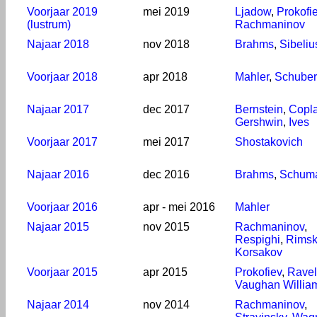
Voorjaar 2019
mei 2019
Ljadow
,
Prokofi
(lustrum)
Rachmaninov
Najaar 2018
nov 2018
Brahms
,
Sibeliu
Voorjaar 2018
apr 2018
Mahler
,
Schuber
Najaar 2017
dec 2017
Bernstein
,
Copl
Gershwin
,
Ives
Voorjaar 2017
mei 2017
Shostakovich
Najaar 2016
dec 2016
Brahms
,
Schum
Voorjaar 2016
apr - mei 2016
Mahler
Najaar 2015
nov 2015
Rachmaninov
,
Respighi
,
Rimsk
Korsakov
Voorjaar 2015
apr 2015
Prokofiev
,
Ravel
Vaughan Willia
Najaar 2014
nov 2014
Rachmaninov
,