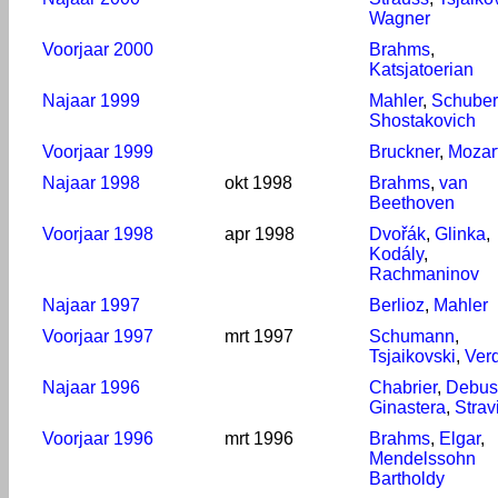
Wagner
Voorjaar 2000
Brahms
,
Katsjatoerian
Najaar 1999
Mahler
,
Schuber
Shostakovich
Voorjaar 1999
Bruckner
,
Mozar
Najaar 1998
okt 1998
Brahms
,
van
Beethoven
Voorjaar 1998
apr 1998
Dvořák
,
Glinka
,
Kodály
,
Rachmaninov
Najaar 1997
Berlioz
,
Mahler
Voorjaar 1997
mrt 1997
Schumann
,
Tsjaikovski
,
Verd
Najaar 1996
Chabrier
,
Debus
Ginastera
,
Strav
Voorjaar 1996
mrt 1996
Brahms
,
Elgar
,
Mendelssohn
Bartholdy