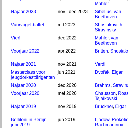
Mahler
Najaar 2023
nov - dec 2023
Sibelius
,
van
Beethoven
Vuurvogel-ballet
mrt 2023
Shostakovich
,
Stravinsky
Vier!
dec 2022
Mahler
,
van
Beethoven
Voorjaar 2022
apr 2022
Britten
,
Shostak
Najaar 2021
nov 2021
Verdi
Masterclass voor
jun 2021
Dvořák
,
Elgar
jeugdorkestdirigenten
Najaar 2020
dec 2020
Brahms
,
Stravin
Voorjaar 2020
mei 2020
Chausson
,
Ross
Tsjaikovski
Najaar 2019
nov 2019
Bruckner
,
Elgar
Bellitoni in Berlijn
jun 2019
Ljadow
,
Prokofi
juni 2019
Rachmaninov