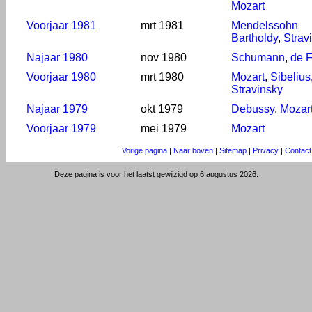
Mozart
Voorjaar 1981
mrt 1981
Mendelssohn
Bartholdy
,
Strav
Najaar 1980
nov 1980
Schumann
,
de F
Voorjaar 1980
mrt 1980
Mozart
,
Sibelius
Stravinsky
Najaar 1979
okt 1979
Debussy
,
Mozar
Voorjaar 1979
mei 1979
Mozart
Vorige pagina
|
Naar boven
|
Sitemap
|
Privacy
|
Contact
Deze pagina is voor het laatst gewijzigd op 6 augustus 2026.