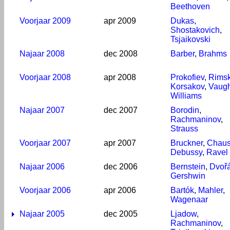
Beethoven
Voorjaar 2009
apr 2009
Dukas
,
Shostakovich
,
Tsjaikovski
Najaar 2008
dec 2008
Barber
,
Brahms
Voorjaar 2008
apr 2008
Prokofiev
,
Rimsk
Korsakov
,
Vaug
Williams
Najaar 2007
dec 2007
Borodin
,
Rachmaninov
,
Strauss
Voorjaar 2007
apr 2007
Bruckner
,
Chau
Debussy
,
Ravel
Najaar 2006
dec 2006
Bernstein
,
Dvoř
Gershwin
Voorjaar 2006
apr 2006
Bartók
,
Mahler
,
Wagenaar
Najaar 2005
dec 2005
Ljadow
,
Rachmaninov
,