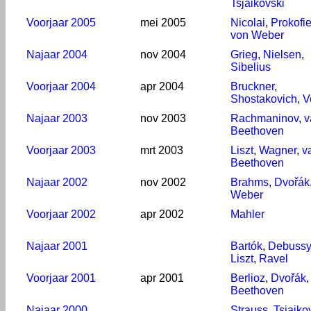
Tsjaikovski
Voorjaar 2005
mei 2005
Nicolai
,
Prokofi
von Weber
Najaar 2004
nov 2004
Grieg
,
Nielsen
,
Sibelius
Voorjaar 2004
apr 2004
Bruckner
,
Shostakovich
,
V
Najaar 2003
nov 2003
Rachmaninov
,
v
Beethoven
Voorjaar 2003
mrt 2003
Liszt
,
Wagner
,
v
Beethoven
Najaar 2002
nov 2002
Brahms
,
Dvořák
Weber
Voorjaar 2002
apr 2002
Mahler
Najaar 2001
Bartók
,
Debussy
Liszt
,
Ravel
Voorjaar 2001
apr 2001
Berlioz
,
Dvořák
Beethoven
Najaar 2000
Strauss
,
Tsjaiko