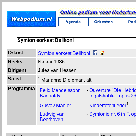
Symfonieorkest Bellitoni
Orkest
Symfonieorkest Bellitoni
Reeks
Najaar 1986
Dirigent
Jules van Hessen
Solist
1
Marianne Dieleman, alt
Programma
Felix Mendelssohn
-
Ouverture "Die Hebri
Bartholdy
Fingalshöhle", opus 2
1
Gustav Mahler
-
Kindertotenlieder
Ludwig van
-
Symfonie nr. 6 in F, o
Beethoven