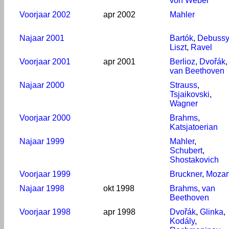
von Weber
Voorjaar 2002
apr 2002
Mahler
Najaar 2001
Bartók
,
Debussy
Liszt
,
Ravel
Voorjaar 2001
apr 2001
Berlioz
,
Dvořák
,
van Beethoven
Najaar 2000
Strauss
,
Tsjaikovski
,
Wagner
Voorjaar 2000
Brahms
,
Katsjatoerian
Najaar 1999
Mahler
,
Schubert
,
Shostakovich
Voorjaar 1999
Bruckner
,
Mozar
Najaar 1998
okt 1998
Brahms
,
van
Beethoven
Voorjaar 1998
apr 1998
Dvořák
,
Glinka
,
Kodály
,