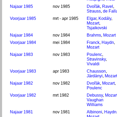
Najaar 1985
nov 1985
Dvořák
,
Ravel
,
Strauss
,
de Fall
Voorjaar 1985
mrt - apr 1985
Elgar
,
Kodály
,
Mozart
,
Tsjaikovski
Najaar 1984
nov 1984
Brahms
,
Mozart
Voorjaar 1984
mei 1984
Franck
,
Haydn
,
Mozart
Najaar 1983
nov 1983
Poulenc
,
Stravinsky
,
Vivaldi
Voorjaar 1983
apr 1983
Chausson
,
Járdányi
,
Mozar
Najaar 1982
nov 1982
Dvořák
,
Mozart
,
Poulenc
Voorjaar 1982
mrt 1982
Debussy
,
Mozar
Vaughan
Williams
Najaar 1981
nov 1981
Albinoni
,
Haydn
Mozart