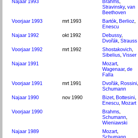
Najaar 1993
Brahms
,
Stravinsky
,
van
Beethoven
Voorjaar 1993
mrt 1993
Bartók
,
Berlioz
,
Enescu
Najaar 1992
okt 1992
Debussy
,
Dvořák
,
Strauss
Voorjaar 1992
mrt 1992
Shostakovich
,
Sibelius
,
Visser
Najaar 1991
Mozart
,
Wagenaar
,
de
Falla
Voorjaar 1991
mrt 1991
Dvořák
,
Rossini
Schumann
Najaar 1990
nov 1990
Bizet
,
Bottesini
,
Enescu
,
Mozart
Voorjaar 1990
Brahms
,
Schumann
,
Wieniawski
Najaar 1989
Mozart
,
Schumann
,