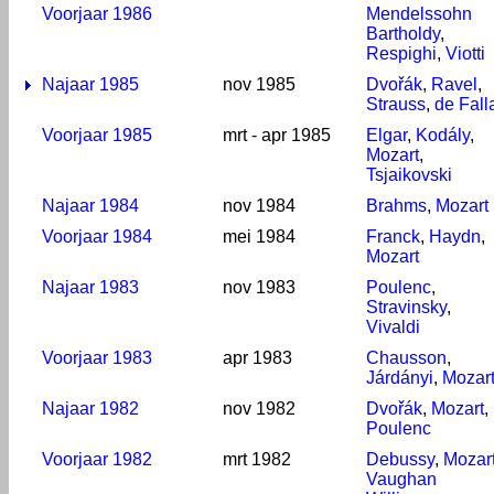
Voorjaar 1986
Mendelssohn
Bartholdy
,
Respighi
,
Viotti
Najaar 1985
nov 1985
Dvořák
,
Ravel
,
Strauss
,
de Fall
Voorjaar 1985
mrt - apr 1985
Elgar
,
Kodály
,
Mozart
,
Tsjaikovski
Najaar 1984
nov 1984
Brahms
,
Mozart
Voorjaar 1984
mei 1984
Franck
,
Haydn
,
Mozart
Najaar 1983
nov 1983
Poulenc
,
Stravinsky
,
Vivaldi
Voorjaar 1983
apr 1983
Chausson
,
Járdányi
,
Mozar
Najaar 1982
nov 1982
Dvořák
,
Mozart
,
Poulenc
Voorjaar 1982
mrt 1982
Debussy
,
Mozar
Vaughan