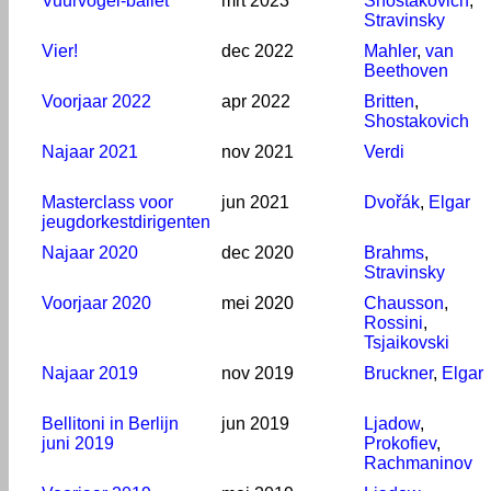
Vuurvogel-ballet
mrt 2023
Shostakovich
,
Stravinsky
Vier!
dec 2022
Mahler
,
van
Beethoven
Voorjaar 2022
apr 2022
Britten
,
Shostakovich
Najaar 2021
nov 2021
Verdi
Masterclass voor
jun 2021
Dvořák
,
Elgar
jeugdorkestdirigenten
Najaar 2020
dec 2020
Brahms
,
Stravinsky
Voorjaar 2020
mei 2020
Chausson
,
Rossini
,
Tsjaikovski
Najaar 2019
nov 2019
Bruckner
,
Elgar
Bellitoni in Berlijn
jun 2019
Ljadow
,
juni 2019
Prokofiev
,
Rachmaninov