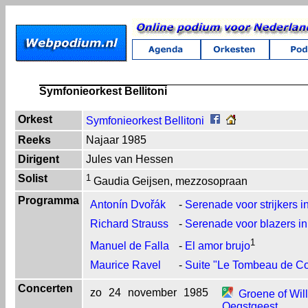
Symfonieorkest Bellitoni
Orkest
Symfonieorkest Bellitoni
Reeks
Najaar 1985
Dirigent
Jules van Hessen
Solist
1
Gaudia Geijsen, mezzosopraan
Programma
Antonín Dvořák
-
Serenade voor strijkers i
Richard Strauss
-
Serenade voor blazers in
1
Manuel de Falla
-
El amor brujo
Maurice Ravel
-
Suite "Le Tombeau de Co
Concerten
zo
24
november
1985
Groene of Will
Oegstgeest