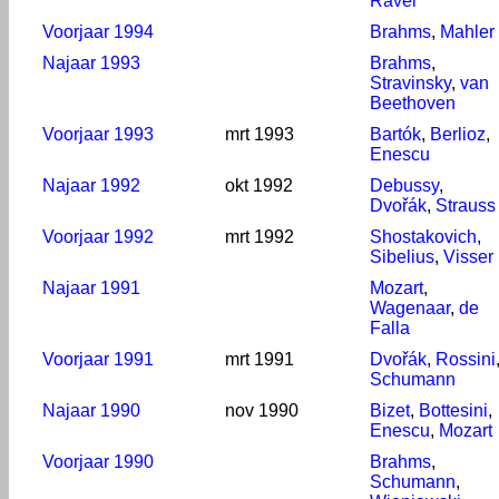
Ravel
Voorjaar 1994
Brahms
,
Mahler
Najaar 1993
Brahms
,
Stravinsky
,
van
Beethoven
Voorjaar 1993
mrt 1993
Bartók
,
Berlioz
,
Enescu
Najaar 1992
okt 1992
Debussy
,
Dvořák
,
Strauss
Voorjaar 1992
mrt 1992
Shostakovich
,
Sibelius
,
Visser
Najaar 1991
Mozart
,
Wagenaar
,
de
Falla
Voorjaar 1991
mrt 1991
Dvořák
,
Rossini
Schumann
Najaar 1990
nov 1990
Bizet
,
Bottesini
,
Enescu
,
Mozart
Voorjaar 1990
Brahms
,
Schumann
,