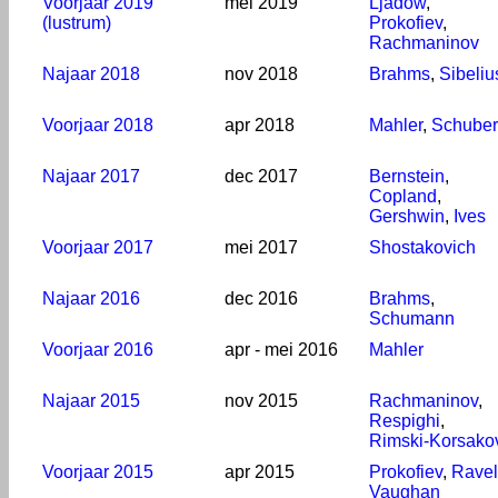
Voorjaar 2019
mei 2019
Ljadow
,
(lustrum)
Prokofiev
,
Rachmaninov
Najaar 2018
nov 2018
Brahms
,
Sibeliu
Voorjaar 2018
apr 2018
Mahler
,
Schuber
Najaar 2017
dec 2017
Bernstein
,
Copland
,
Gershwin
,
Ives
Voorjaar 2017
mei 2017
Shostakovich
Najaar 2016
dec 2016
Brahms
,
Schumann
Voorjaar 2016
apr - mei 2016
Mahler
Najaar 2015
nov 2015
Rachmaninov
,
Respighi
,
Rimski-Korsako
Voorjaar 2015
apr 2015
Prokofiev
,
Ravel
Vaughan