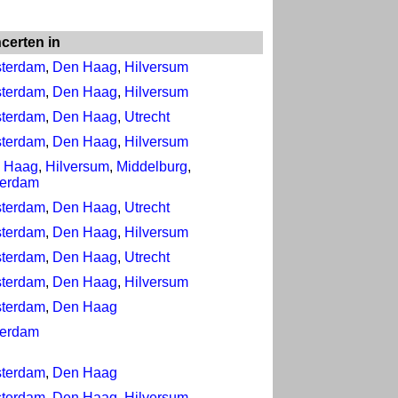
certen in
terdam
,
Den Haag
,
Hilversum
terdam
,
Den Haag
,
Hilversum
terdam
,
Den Haag
,
Utrecht
terdam
,
Den Haag
,
Hilversum
 Haag
,
Hilversum
,
Middelburg
,
terdam
terdam
,
Den Haag
,
Utrecht
terdam
,
Den Haag
,
Hilversum
terdam
,
Den Haag
,
Utrecht
terdam
,
Den Haag
,
Hilversum
terdam
,
Den Haag
terdam
terdam
,
Den Haag
terdam
,
Den Haag
,
Hilversum