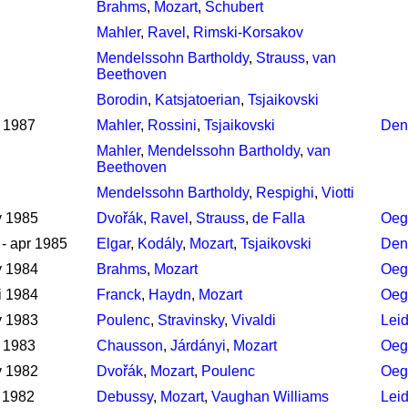
Brahms
,
Mozart
,
Schubert
Mahler
,
Ravel
,
Rimski-Korsakov
Mendelssohn Bartholdy
,
Strauss
,
van
Beethoven
Borodin
,
Katsjatoerian
,
Tsjaikovski
 1987
Mahler
,
Rossini
,
Tsjaikovski
Den
Mahler
,
Mendelssohn Bartholdy
,
van
Beethoven
Mendelssohn Bartholdy
,
Respighi
,
Viotti
v 1985
Dvořák
,
Ravel
,
Strauss
,
de Falla
Oeg
 - apr 1985
Elgar
,
Kodály
,
Mozart
,
Tsjaikovski
Den
v 1984
Brahms
,
Mozart
Oeg
i 1984
Franck
,
Haydn
,
Mozart
Oeg
v 1983
Poulenc
,
Stravinsky
,
Vivaldi
Lei
 1983
Chausson
,
Járdányi
,
Mozart
Oeg
v 1982
Dvořák
,
Mozart
,
Poulenc
Oeg
 1982
Debussy
,
Mozart
,
Vaughan Williams
Lei