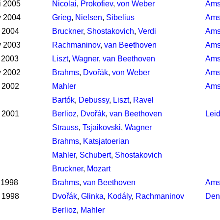
i 2005
Nicolai
,
Prokofiev
,
von Weber
Ams
v 2004
Grieg
,
Nielsen
,
Sibelius
Ams
 2004
Bruckner
,
Shostakovich
,
Verdi
Ams
v 2003
Rachmaninov
,
van Beethoven
Ams
 2003
Liszt
,
Wagner
,
van Beethoven
Ams
v 2002
Brahms
,
Dvořák
,
von Weber
Ams
 2002
Mahler
Ams
Bartók
,
Debussy
,
Liszt
,
Ravel
 2001
Berlioz
,
Dvořák
,
van Beethoven
Lei
Strauss
,
Tsjaikovski
,
Wagner
Brahms
,
Katsjatoerian
Mahler
,
Schubert
,
Shostakovich
Bruckner
,
Mozart
 1998
Brahms
,
van Beethoven
Ams
 1998
Dvořák
,
Glinka
,
Kodály
,
Rachmaninov
Den
Berlioz
,
Mahler