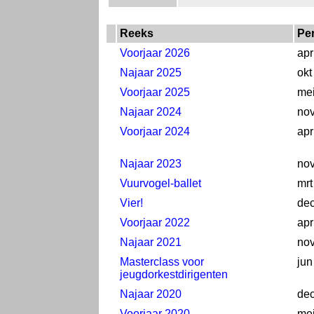
Reeks
Pe
Voorjaar 2026
apr
Najaar 2025
okt
Voorjaar 2025
me
Najaar 2024
no
Voorjaar 2024
apr
Najaar 2023
nov
Vuurvogel-ballet
mrt
Vier!
de
Voorjaar 2022
apr
Najaar 2021
no
Masterclass voor
jun
jeugdorkestdirigenten
Najaar 2020
de
Voorjaar 2020
me