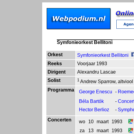
Symfonieorkest Bellitoni
Orkest
Symfonieorkest Bellitoni
Reeks
Voorjaar 1993
Dirigent
Alexandru Lascae
Solist
1
Andrew Sparrow, altviool
Programma
George Enescu
-
Roemeen
Béla Bartók
-
Concert
Hector Berlioz
-
Symphon
Concerten
wo
10
maart
1993
za
13
maart
1993