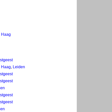
 Haag
stgeest
 Haag
,
Leiden
stgeest
stgeest
den
stgeest
stgeest
den