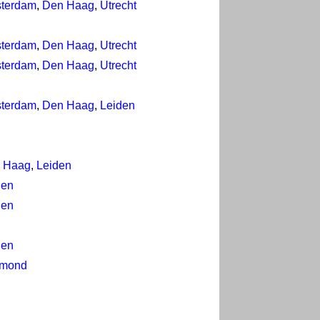
terdam
,
Den Haag
,
Utrecht
terdam
,
Den Haag
,
Utrecht
terdam
,
Den Haag
,
Utrecht
terdam
,
Den Haag
,
Leiden
 Haag
,
Leiden
den
den
den
mond