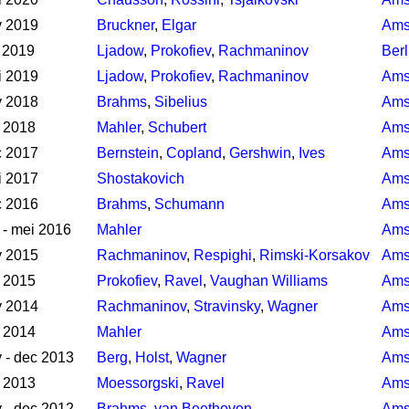
v 2019
Bruckner
,
Elgar
Ams
 2019
Ljadow
,
Prokofiev
,
Rachmaninov
Berl
i 2019
Ljadow
,
Prokofiev
,
Rachmaninov
Ams
v 2018
Brahms
,
Sibelius
Ams
 2018
Mahler
,
Schubert
Ams
c 2017
Bernstein
,
Copland
,
Gershwin
,
Ives
Ams
i 2017
Shostakovich
Ams
c 2016
Brahms
,
Schumann
Ams
 - mei 2016
Mahler
Ams
v 2015
Rachmaninov
,
Respighi
,
Rimski-Korsakov
Ams
 2015
Prokofiev
,
Ravel
,
Vaughan Williams
Ams
v 2014
Rachmaninov
,
Stravinsky
,
Wagner
Ams
 2014
Mahler
Ams
 - dec 2013
Berg
,
Holst
,
Wagner
Ams
 2013
Moessorgski
,
Ravel
Ams
 - dec 2012
Brahms
,
van Beethoven
Ams