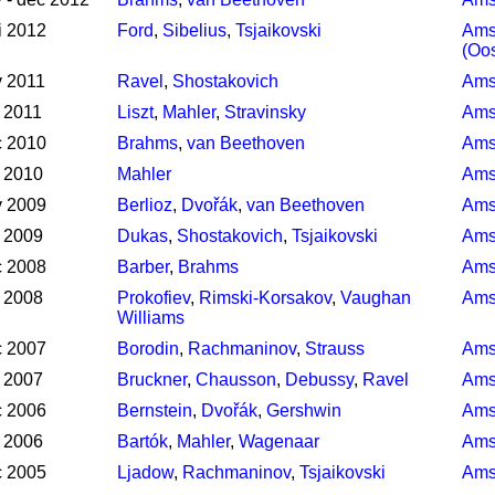
i 2012
Ford
,
Sibelius
,
Tsjaikovski
Ams
(Oos
v 2011
Ravel
,
Shostakovich
Ams
 2011
Liszt
,
Mahler
,
Stravinsky
Ams
c 2010
Brahms
,
van Beethoven
Ams
 2010
Mahler
Ams
v 2009
Berlioz
,
Dvořák
,
van Beethoven
Ams
 2009
Dukas
,
Shostakovich
,
Tsjaikovski
Ams
c 2008
Barber
,
Brahms
Ams
 2008
Prokofiev
,
Rimski-Korsakov
,
Vaughan
Ams
Williams
c 2007
Borodin
,
Rachmaninov
,
Strauss
Ams
 2007
Bruckner
,
Chausson
,
Debussy
,
Ravel
Ams
c 2006
Bernstein
,
Dvořák
,
Gershwin
Ams
 2006
Bartók
,
Mahler
,
Wagenaar
Ams
c 2005
Ljadow
,
Rachmaninov
,
Tsjaikovski
Ams