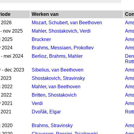
riode
Werken van
Con
 2026
Mozart
,
Schubert
,
van Beethoven
Ams
 - nov 2025
Mahler
,
Shostakovich
,
Verdi
Ams
i 2025
Bruckner
Ams
v 2024
Brahms
,
Messiaen
,
Prokofiev
Ams
 - mei 2024
Berlioz
,
Brahms
,
Mahler
Den
Rot
 - dec 2023
Sibelius
,
van Beethoven
Ams
 2023
Shostakovich
,
Stravinsky
Ams
c 2022
Mahler
,
van Beethoven
Ams
 2022
Britten
,
Shostakovich
Ams
v 2021
Verdi
Ams
 2021
Dvořák
,
Elgar
Rot
c 2020
Brahms
,
Stravinsky
Ams
i 2020
Chausson
,
Rossini
,
Tsjaikovski
Ams