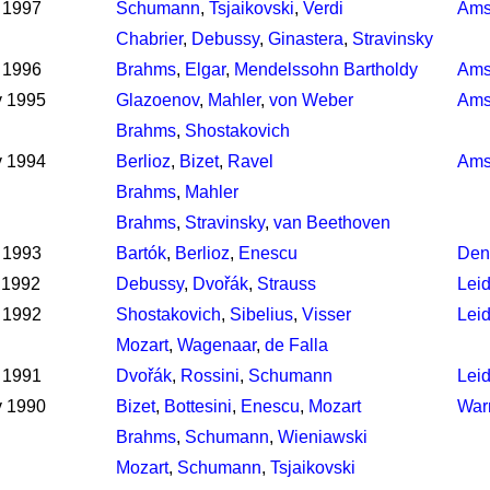
 1997
Schumann
,
Tsjaikovski
,
Verdi
Ams
Chabrier
,
Debussy
,
Ginastera
,
Stravinsky
 1996
Brahms
,
Elgar
,
Mendelssohn Bartholdy
Ams
v 1995
Glazoenov
,
Mahler
,
von Weber
Ams
Brahms
,
Shostakovich
v 1994
Berlioz
,
Bizet
,
Ravel
Ams
Brahms
,
Mahler
Brahms
,
Stravinsky
,
van Beethoven
 1993
Bartók
,
Berlioz
,
Enescu
Den
 1992
Debussy
,
Dvořák
,
Strauss
Lei
 1992
Shostakovich
,
Sibelius
,
Visser
Lei
Mozart
,
Wagenaar
,
de Falla
 1991
Dvořák
,
Rossini
,
Schumann
Lei
v 1990
Bizet
,
Bottesini
,
Enescu
,
Mozart
War
Brahms
,
Schumann
,
Wieniawski
Mozart
,
Schumann
,
Tsjaikovski