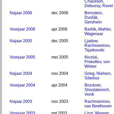
Chausson
,
Debussy
,
Ravel
Najaar 2006
dec 2006
Bernstein
,
Dvořák
,
Gershwin
Voorjaar 2006
apr 2006
Bartók
,
Mahler
,
Wagenaar
Najaar 2005
dec 2005
Ljadow
,
Rachmaninov
,
Tsjaikovski
Voorjaar 2005
mei 2005
Nicolai
,
Prokofiev
,
von
Weber
Najaar 2004
nov 2004
Grieg
,
Nielsen
,
Sibelius
Voorjaar 2004
apr 2004
Bruckner
,
Shostakovich
,
Verdi
Najaar 2003
nov 2003
Rachmaninov
,
van Beethoven
Voorjaar 2003
mrt 2003
Liszt
,
Wagner
,