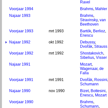
Ravel
Voorjaar 1994
Brahms
,
Mahler
Najaar 1993
Brahms
,
Stravinsky
,
van
Beethoven
Voorjaar 1993
mrt 1993
Bartók
,
Berlioz
,
Enescu
Najaar 1992
okt 1992
Debussy
,
Dvořák
,
Strauss
Voorjaar 1992
mrt 1992
Shostakovich
,
Sibelius
,
Visser
Najaar 1991
Mozart
,
Wagenaar
,
de
Falla
Voorjaar 1991
mrt 1991
Dvořák
,
Rossini
Schumann
Najaar 1990
nov 1990
Bizet
,
Bottesini
,
Enescu
,
Mozart
Voorjaar 1990
Brahms
,
Schumann
,