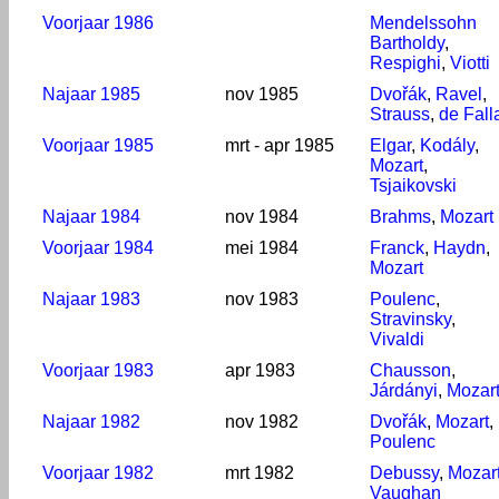
Voorjaar 1986
Mendelssohn
Bartholdy
,
Respighi
,
Viotti
Najaar 1985
nov 1985
Dvořák
,
Ravel
,
Strauss
,
de Fall
Voorjaar 1985
mrt - apr 1985
Elgar
,
Kodály
,
Mozart
,
Tsjaikovski
Najaar 1984
nov 1984
Brahms
,
Mozart
Voorjaar 1984
mei 1984
Franck
,
Haydn
,
Mozart
Najaar 1983
nov 1983
Poulenc
,
Stravinsky
,
Vivaldi
Voorjaar 1983
apr 1983
Chausson
,
Járdányi
,
Mozar
Najaar 1982
nov 1982
Dvořák
,
Mozart
,
Poulenc
Voorjaar 1982
mrt 1982
Debussy
,
Mozar
Vaughan