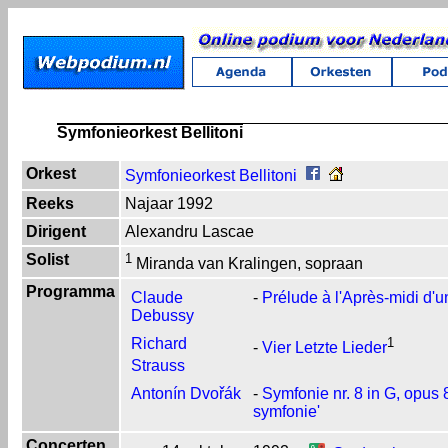
Symfonieorkest Bellitoni
Orkest
Symfonieorkest Bellitoni
Reeks
Najaar 1992
Dirigent
Alexandru Lascae
Solist
1
Miranda van Kralingen, sopraan
Programma
Claude
-
Prélude à l'Après-midi d'u
Debussy
Richard
1
-
Vier Letzte Lieder
Strauss
Antonín Dvořák
-
Symfonie nr. 8 in G, opus
symfonie'
Concerten