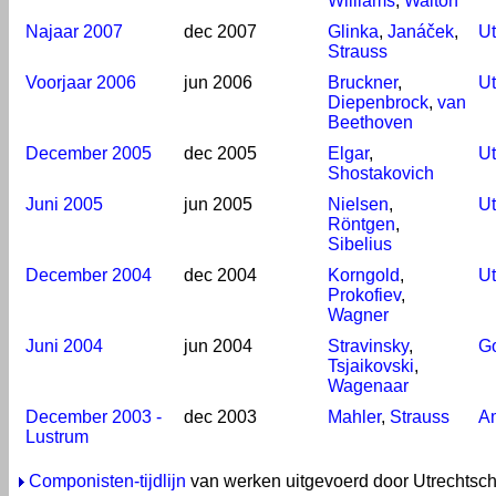
Williams
,
Walton
Najaar 2007
dec 2007
Glinka
,
Janáček
,
Ut
Strauss
Voorjaar 2006
jun 2006
Bruckner
,
Ut
Diepenbrock
,
van
Beethoven
December 2005
dec 2005
Elgar
,
Ut
Shostakovich
Juni 2005
jun 2005
Nielsen
,
Ut
Röntgen
,
Sibelius
December 2004
dec 2004
Korngold
,
Ut
Prokofiev
,
Wagner
Juni 2004
jun 2004
Stravinsky
,
G
Tsjaikovski
,
Wagenaar
December 2003 -
dec 2003
Mahler
,
Strauss
A
Lustrum
Componisten-tijdlijn
van werken uitgevoerd door Utrechtsc