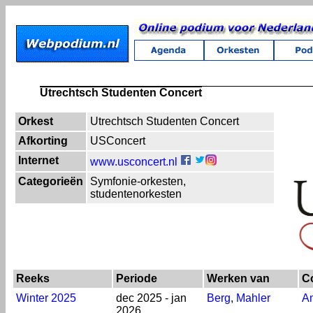
Utrechtsch Studenten Concert
Orkest
Utrechtsch Studenten Concert
Afkorting
USConcert
Internet
www.usconcert.nl
Categorieën
Symfonie-orkesten,
studentenorkesten
Reeks
Periode
Werken van
C
Winter 2025
dec 2025 - jan
Berg
,
Mahler
A
2026