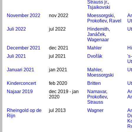
Strauss jr.
,
Tsjaikovski
November 2022
nov 2022
Moessorgski
,
A
Prokofiev
,
Ravel
Ut
Juli 2022
jul 2022
Hindemith
,
Ut
Janáček
,
Wagenaar
December 2021
dec 2021
Mahler
Hi
Juli 2021
jul 2021
Dvořák
's
Ut
Januari 2021
jan 2021
Mahler
,
Ut
Moessorgski
Kinderconcert
feb 2020
Britten
Ut
Najaar 2019
dec 2019 - jan
Namavar
,
Am
2020
Prokofiev
,
A
Strauss
Rheingold op de
jul 2013
Wagner
A
Rijn
Du
Ko
R