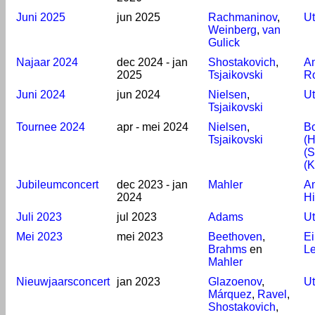
Juni 2025
jun 2025
Rachmaninov
,
Ut
Weinberg
,
van
Gulick
Najaar 2024
dec 2024 - jan
Shostakovich
,
A
2025
Tsjaikovski
R
Juni 2024
jun 2024
Nielsen
,
Ut
Tsjaikovski
Tournee 2024
apr - mei 2024
Nielsen
,
B
Tsjaikovski
(H
(S
(K
Jubileumconcert
dec 2023 - jan
Mahler
A
2024
Hi
Juli 2023
jul 2023
Adams
Ut
Mei 2023
mei 2023
Beethoven
,
E
Brahms
en
L
Mahler
Nieuwjaarsconcert
jan 2023
Glazoenov
,
Ut
Márquez
,
Ravel
,
Shostakovich
,