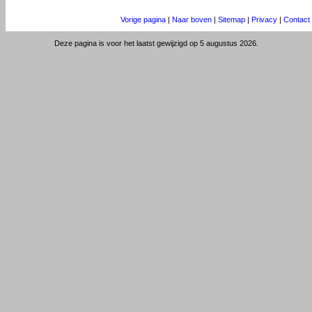
Vorige pagina
|
Naar boven
|
Sitemap
|
Privacy
|
Contact
Deze pagina is voor het laatst gewijzigd op 5 augustus 2026.