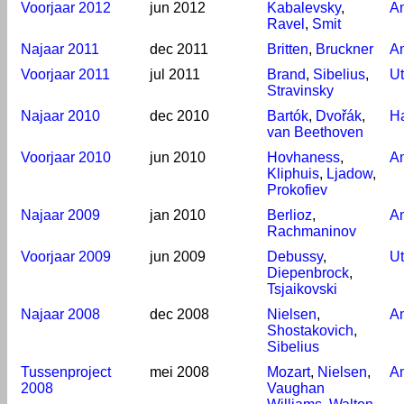
Voorjaar 2012
jun 2012
Kabalevsky
,
A
Ravel
,
Smit
Najaar 2011
dec 2011
Britten
,
Bruckner
A
Voorjaar 2011
jul 2011
Brand
,
Sibelius
,
Ut
Stravinsky
Najaar 2010
dec 2010
Bartók
,
Dvořák
,
H
van Beethoven
Voorjaar 2010
jun 2010
Hovhaness
,
A
Kliphuis
,
Ljadow
,
Prokofiev
Najaar 2009
jan 2010
Berlioz
,
A
Rachmaninov
Voorjaar 2009
jun 2009
Debussy
,
Ut
Diepenbrock
,
Tsjaikovski
Najaar 2008
dec 2008
Nielsen
,
A
Shostakovich
,
Sibelius
Tussenproject
mei 2008
Mozart
,
Nielsen
,
A
2008
Vaughan