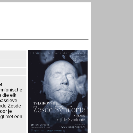
t
symfonische
s die elk
passieve
emde Zesde
oor je
igt met een