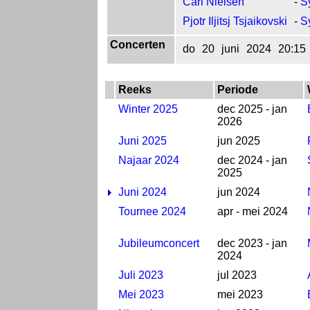
Carl Nielsen
-
S
Pjotr Iljitsj Tsjaikovski
-
Sy
Concerten
do
20
juni
2024
20:15
Reeks
Periode
Winter 2025
dec 2025 - jan
2026
Juni 2025
jun 2025
Najaar 2024
dec 2024 - jan
2025
Juni 2024
jun 2024
Tournee 2024
apr - mei 2024
Jubileumconcert
dec 2023 - jan
2024
Juli 2023
jul 2023
Mei 2023
mei 2023