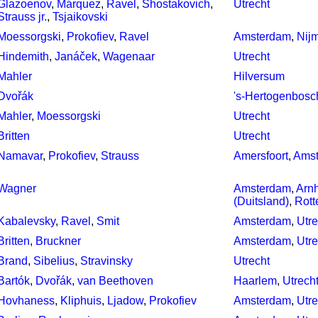
Glazoenov
,
Márquez
,
Ravel
,
Shostakovich
,
Utrecht
Strauss jr.
,
Tsjaikovski
Moessorgski
,
Prokofiev
,
Ravel
Amsterdam
,
Nij
Hindemith
,
Janáček
,
Wagenaar
Utrecht
Mahler
Hilversum
Dvořák
's-Hertogenbosc
Mahler
,
Moessorgski
Utrecht
Britten
Utrecht
Namavar
,
Prokofiev
,
Strauss
Amersfoort
,
Ams
Wagner
Amsterdam
,
Arn
(Duitsland)
,
Rott
Kabalevsky
,
Ravel
,
Smit
Amsterdam
,
Utre
Britten
,
Bruckner
Amsterdam
,
Utre
Brand
,
Sibelius
,
Stravinsky
Utrecht
Bartók
,
Dvořák
,
van Beethoven
Haarlem
,
Utrech
Hovhaness
,
Kliphuis
,
Ljadow
,
Prokofiev
Amsterdam
,
Utre