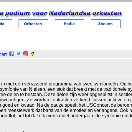
cert
er in met een verrassend programma van twee symfonieën. Op he
symfonie van Nielsen, een stuk dat breekt met de traditionele 
twee delen te bestaan. Deze delen zijn weer opgesplitst in sectie
enwoordigen. Zo worden contrasten verkend: tussen actieve en 
r en goed en kwaad. Na de pauze speelt het USConcert de bero
een meesterwerk dat barst van de emoties en verlangens. Ook h
t noodlot, het lot dat elk mens moet ondergaan: de symfonie eind