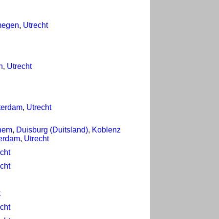
megen
,
Utrecht
h
,
Utrecht
terdam
,
Utrecht
hem
,
Duisburg (Duitsland)
,
Koblenz
erdam
,
Utrecht
cht
cht
t
cht