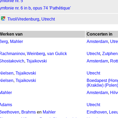
ymfonie nr. 5
mfonie nr. 6 in b, opus 74 'Pathétique'
TivoliVredenburg
,
Utrecht
Werken van
Concerten in
Berg
,
Mahler
Amsterdam
,
Utre
Rachmaninov
,
Weinberg
,
van Gulick
Utrecht
,
Zutphen
Shostakovich
,
Tsjaikovski
Amsterdam
,
Rot
Nielsen
,
Tsjaikovski
Utrecht
Nielsen
,
Tsjaikovski
Boedapest (Hong
(Kraków) (Polen
Mahler
Amsterdam
,
Hil
Adams
Utrecht
Beethoven
,
Brahms
en
Mahler
Eindhoven
,
Lee