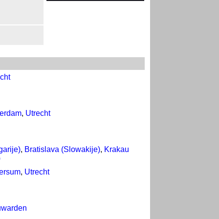
cht
terdam
,
Utrecht
arije)
,
Bratislava (Slowakije)
,
Krakau
)
versum
,
Utrecht
uwarden