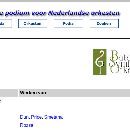
Werken van
5
5
5
Dun
,
Price
,
Smetana
Rózsa