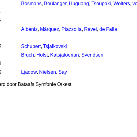
4
Bosmans
,
Boulanger
,
Huguang
,
Tsoupaki
,
Wolters
,
v
4
3
Albéniz
,
Márquez
,
Piazzolla
,
Ravel
,
de Falla
3
2
Schubert
,
Tsjaikovski
2
Bruch
,
Holst
,
Katsjatoerian
,
Svendsen
1
9
Ljadow
,
Nielsen
,
Say
rd door Bataafs Symfonie Orkest