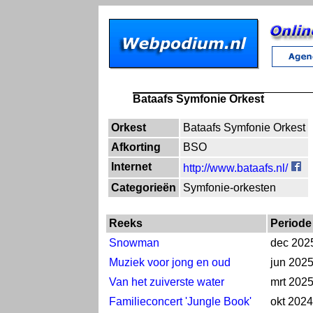
Bataafs Symfonie Orkest
Orkest
Bataafs Symfonie Orkest
Afkorting
BSO
Internet
http://www.bataafs.nl/
Categorieën
Symfonie-orkesten
Reeks
Periode
Snowman
dec 202
Muziek voor jong en oud
jun 202
Van het zuiverste water
mrt 202
Familieconcert 'Jungle Book'
okt 2024