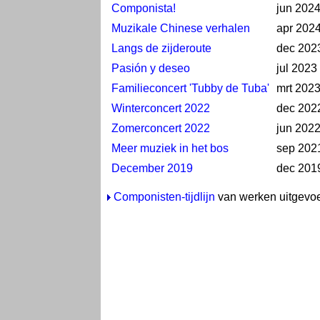
Componista!
jun 202
Muzikale Chinese verhalen
apr 202
Langs de zijderoute
dec 202
Pasión y deseo
jul 2023
Familieconcert 'Tubby de Tuba'
mrt 202
Winterconcert 2022
dec 202
Zomerconcert 2022
jun 202
Meer muziek in het bos
sep 202
December 2019
dec 201
Componisten-tijdlijn
van werken uitgevoe