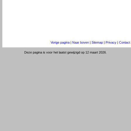
Vorige pagina
|
Naar boven
|
Sitemap
|
Privacy
|
Contact
Deze pagina is voor het laatst gewijzigd op 12 maart 2026.