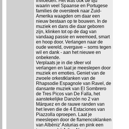
invloeden. Het was ook de tijd
waarin veel Spaanse en Portugese
families de oversteek naar Zuid-
Amerika waagden om daar een
nieuw bestaan op te bouwen. In de
muziek en dans die daar geboren
zijn, klinken tot op de dag van
vandaag passie en weemoed, smart
en hoop door. Verlangen naar de
oude wereld, overgave – soms tegen
wil en dank - aan het nieuwe en
onbekende.
Verplaats je in die sfeer vol
verlangen en laat je meeslepen door
muziek en emoties. Geniet van de
zwoele orkestklanken van de
Rhapsodie Espagnole van Ravel, de
dansante muziek van El Sombrero
de Tres Picos van De Falla, het
aanstekelijke Danzón no 2 van
Márquez en de rauwe randen van
het leven die de 4 Estaciones van
Piazzolla oproepen. Laat je
meeslepen door de flamencoklanken
van Albéniz’ Asturias en pink een