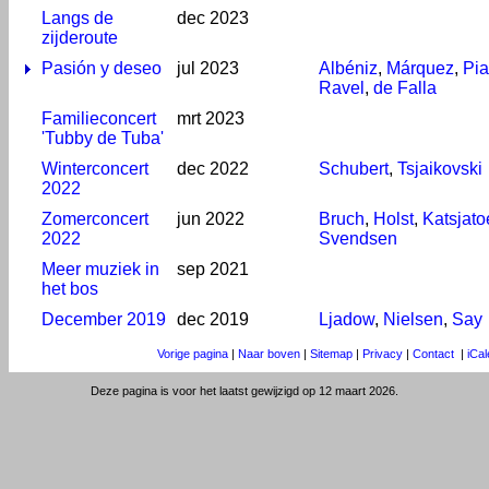
Langs de
dec 2023
zijderoute
Pasión y deseo
jul 2023
Albéniz
,
Márquez
,
Pia
Ravel
,
de Falla
Familieconcert
mrt 2023
'Tubby de Tuba'
Winterconcert
dec 2022
Schubert
,
Tsjaikovski
2022
Zomerconcert
jun 2022
Bruch
,
Holst
,
Katsjato
2022
Svendsen
Meer muziek in
sep 2021
het bos
December 2019
dec 2019
Ljadow
,
Nielsen
,
Say
Vorige pagina
|
Naar boven
|
Sitemap
|
Privacy
|
Contact
|
iCa
Deze pagina is voor het laatst gewijzigd op 12 maart 2026.