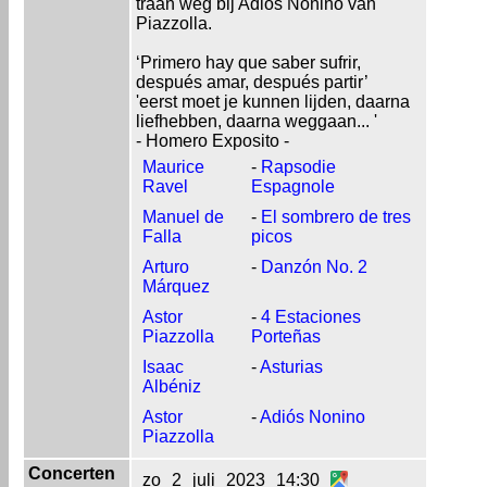
traan weg bij Adios Nonino van
Piazzolla.
‘Primero hay que saber sufrir,
después amar, después partir’
'eerst moet je kunnen lijden, daarna
liefhebben, daarna weggaan... '
- Homero Exposito -
Maurice
-
Rapsodie
Ravel
Espagnole
Manuel de
-
El sombrero de tres
Falla
picos
Arturo
-
Danzón No. 2
Márquez
Astor
-
4 Estaciones
Piazzolla
Porteñas
Isaac
-
Asturias
Albéniz
Astor
-
Adiós Nonino
Piazzolla
Concerten
zo
2
juli
2023
14:30