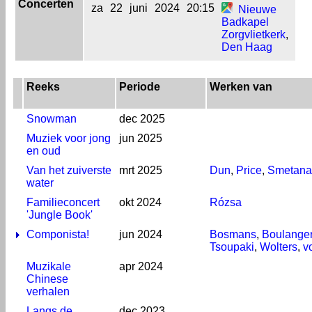
Concerten
za
22
juni
2024
20:15
Nieuwe
Badkapel
Zorgvlietkerk
,
Den Haag
Reeks
Periode
Werken van
Snowman
dec 2025
Muziek voor jong
jun 2025
en oud
Van het zuiverste
mrt 2025
Dun
,
Price
,
Smetana
water
Familieconcert
okt 2024
Rózsa
'Jungle Book'
Componista!
jun 2024
Bosmans
,
Boulange
Tsoupaki
,
Wolters
,
v
Muzikale
apr 2024
Chinese
verhalen
Langs de
dec 2023