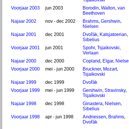
Voorjaar 2003
jun 2003
Borodin
,
Walton
,
van
Beethoven
Najaar 2002
nov - dec 2002
Brahms
,
Gershwin
,
Nielsen
Najaar 2001
dec 2001
Dvořák
,
Katsjatoerian
,
Sibelius
Voorjaar 2001
jun 2001
Spohr
,
Tsjaikovski
,
Verlaan
Najaar 2000
dec 2000
Copland
,
Elgar
,
Niels
Voorjaar 2000
mei - jun 2000
Bruckner
,
Mozart
,
Tsjaikovski
Najaar 1999
dec 1999
Dvořák
Voorjaar 1999
mei - jun 1999
Gershwin
,
Stravinsky
,
Tsjaikovski
Najaar 1998
dec 1998
Ginastera
,
Nielsen
,
Sibelius
Voorjaar 1998
apr - jun 1998
Andriessen
,
Brahms
,
Dvořák