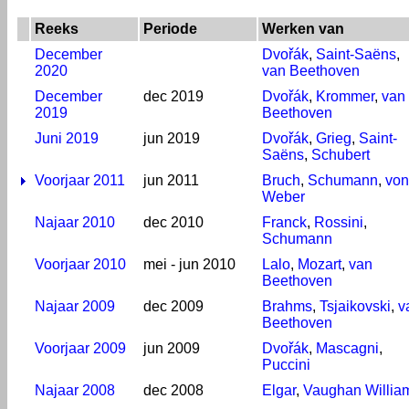
Reeks
Periode
Werken van
December
Dvořák
,
Saint-Saëns
,
2020
van Beethoven
December
dec 2019
Dvořák
,
Krommer
,
van
2019
Beethoven
Juni 2019
jun 2019
Dvořák
,
Grieg
,
Saint-
Saëns
,
Schubert
Voorjaar 2011
jun 2011
Bruch
,
Schumann
,
von
Weber
Najaar 2010
dec 2010
Franck
,
Rossini
,
Schumann
Voorjaar 2010
mei - jun 2010
Lalo
,
Mozart
,
van
Beethoven
Najaar 2009
dec 2009
Brahms
,
Tsjaikovski
,
v
Beethoven
Voorjaar 2009
jun 2009
Dvořák
,
Mascagni
,
Puccini
Najaar 2008
dec 2008
Elgar
,
Vaughan Willia