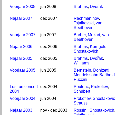
Voorjaar 2008
jun 2008
Brahms
,
Dvořák
Najaar 2007
dec 2007
Rachmaninov
,
Tsjaikovski
,
van
Beethoven
Voorjaar 2007
jun 2007
Barber
,
Mozart
,
van
Beethoven
Najaar 2006
dec 2006
Brahms
,
Korngold
,
Shostakovich
Najaar 2005
dec 2005
Brahms
,
Dvořák
,
Williams
Voorjaar 2005
jun 2005
Bernstein
,
Donizetti
,
Mendelssohn Barthold
Puccini
Lustrumconcert
dec 2004
Poulenc
,
Prokofiev
,
2004
Schubert
Voorjaar 2004
jun 2004
Prokofiev
,
Shostakovi
Strauss
Najaar 2003
nov - dec 2003
Rossini
,
Shostakovich
Tsjaikovski