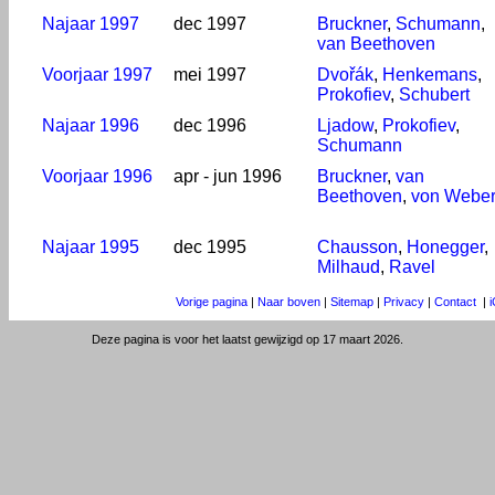
Najaar 1997
dec 1997
Bruckner
,
Schumann
,
van Beethoven
Voorjaar 1997
mei 1997
Dvořák
,
Henkemans
,
Prokofiev
,
Schubert
Najaar 1996
dec 1996
Ljadow
,
Prokofiev
,
Schumann
Voorjaar 1996
apr - jun 1996
Bruckner
,
van
Beethoven
,
von Webe
Najaar 1995
dec 1995
Chausson
,
Honegger
,
Milhaud
,
Ravel
Vorige pagina
|
Naar boven
|
Sitemap
|
Privacy
|
Contact
|
Deze pagina is voor het laatst gewijzigd op 17 maart 2026.