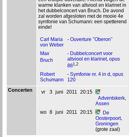
warme klanken van altviool en klarinet in
het dubbelconcert van Bruch. De avond
zal worden afgesloten met de mooie 4e
symfonie van Schumann: een spetterend
einde!
Carl Maria
-
Ouverture "Oberon"
von Weber
Max
-
Dubbelconcert voor
altviool en klarinet, opus
Bruch
1,2
88
Robert
-
Symfonie nr. 4 in d, opus
Schumann
120
Concerten
vr
3
juni
2011
20:15
Adventskerk
,
Assen
wo
8
juni
2011
20:15
De
Oosterpoort
,
Groningen
(grote zaal)