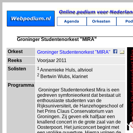
Groninger Studentenorkest "MIRA"
Orkest
Groninger Studentenorkest "MIRA"
Reeks
Voorjaar 2011
Solisten
1
Annemieke Huls, altviool
2
Bertwin Wubs, klarinet
Programma
Groninger Studentenorkest Mira is een
gedreven symfonieorkest dat bestaat uit
enthousiaste studenten van de
Rijksuniversiteit, de Hanzehogeschool of
het Prins Claus Conservatorium van
Groningen. Zij geven elk halfjaar een
knallend concert in de grote zaal van de
Oosterpoort. Het juniconcert begint met
een vrolijke ouverture. Hierna volgen de