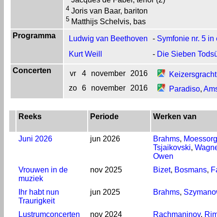
Jacques de Faber, tenor (2)
4
Joris van Baar, bariton
5
Matthijs Schelvis, bas
Programma
Ludwig van Beethoven
-
Symfonie nr. 5 in
Kurt Weill
-
Die Sieben Tods
Concerten
vr
4
november
2016
Keizersgracht
zo
6
november
2016
Paradiso
,
Ams
Reeks
Periode
Werken van
Juni 2026
jun 2026
Brahms
,
Moessorg
Tsjaikovski
,
Wagne
Owen
Vrouwen in de
nov 2025
Bizet
,
Bosmans
,
F
muziek
Ihr habt nun
jun 2025
Brahms
,
Szymano
Traurigkeit
Lustrumconcerten
nov 2024
Rachmaninov
,
Rim