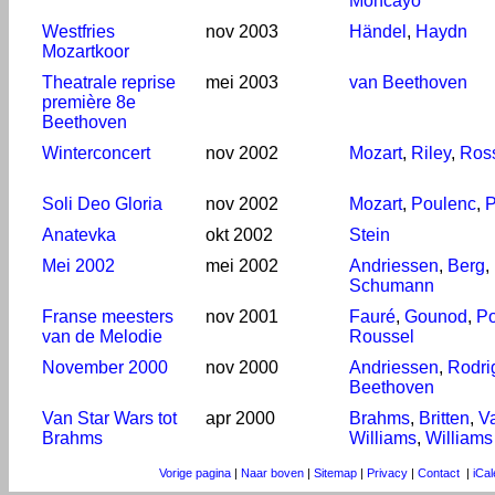
Moncayo
Westfries
nov 2003
Händel
,
Haydn
Mozartkoor
Theatrale reprise
mei 2003
van Beethoven
première 8e
Beethoven
Winterconcert
nov 2002
Mozart
,
Riley
,
Ross
Soli Deo Gloria
nov 2002
Mozart
,
Poulenc
,
P
Anatevka
okt 2002
Stein
Mei 2002
mei 2002
Andriessen
,
Berg
,
Schumann
Franse meesters
nov 2001
Fauré
,
Gounod
,
Po
van de Melodie
Roussel
November 2000
nov 2000
Andriessen
,
Rodri
Beethoven
Van Star Wars tot
apr 2000
Brahms
,
Britten
,
V
Brahms
Williams
,
Williams
Vorige pagina
|
Naar boven
|
Sitemap
|
Privacy
|
Contact
|
iCa