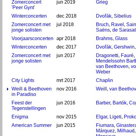
Zomerconcert
jun 2019
Grieg
'Peer Gynt'
Winterconcerten
dec 2018
Dvořák
,
Sibelius
Zomerconcert met
jul 2018
Bruch
,
Ravel
,
Sain
jonge solisten
Saëns
,
de Sarasa
Voorjaarsconcerten
apr 2018
Brahms
,
Glass
Winterconcerten
dec 2017
Dvořák
,
Gershwin
Zomerconcert met
jun 2017
Dragonetti
,
Fauré
,
jonge solisten
Mendelssohn Bart
van Beethoven
,
v
Weber
City Lights
mrt 2017
Chaplin
Weill & Beethoven
nov 2016
Weill
,
van Beetho
in Paradiso
Feest der
jun 2016
Barber
,
Bartók
,
Co
Tegenstellingen
Enigma
nov 2015
Elgar
,
Ligeti
,
Proko
American Summer
jun 2015
Fiumara
,
Ginaster
Márquez
,
Milhaud
,