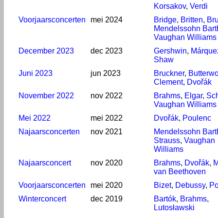
Korsakov
,
Verdi
Voorjaarsconcerten
mei 2024
Bridge
,
Britten
,
Br
Mendelssohn Bart
Vaughan Williams
December 2023
dec 2023
Gershwin
,
Márque
Shaw
Juni 2023
jun 2023
Bruckner
,
Butterwo
Clement
,
Dvořák
November 2022
nov 2022
Brahms
,
Elgar
,
Sch
Vaughan Williams
Mei 2022
mei 2022
Dvořák
,
Poulenc
Najaarsconcerten
nov 2021
Mendelssohn Bart
Strauss
,
Vaughan
Williams
Najaarsconcert
nov 2020
Brahms
,
Dvořák
,
M
van Beethoven
Voorjaarsconcerten
mei 2020
Bizet
,
Debussy
,
Po
Winterconcert
dec 2019
Bartók
,
Brahms
,
Lutosławski