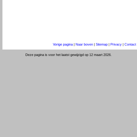
Vorige pagina
|
Naar boven
|
Sitemap
|
Privacy
|
Contact
Deze pagina is voor het laatst gewijzigd op 12 maart 2026.