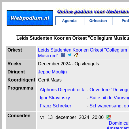
Leids Studenten Koor en Orkest "Collegium Music
Orkest
Leids Studenten Koor en Orkest "Collegium
Musicum"
Reeks
December 2024 - Op vleugels
Dirigent
Jeppe Moulijn
Koordirigent
Gerrit Maas
Programma
Alphons Diepenbrock
-
Ouverture "De voge
Igor Stravinsky
-
Suite uit de Vuurvo
Franz Schreker
-
Schwanensang, op
Concerten
vr
13
december
2024
20:00
Dominicu
Amsterda