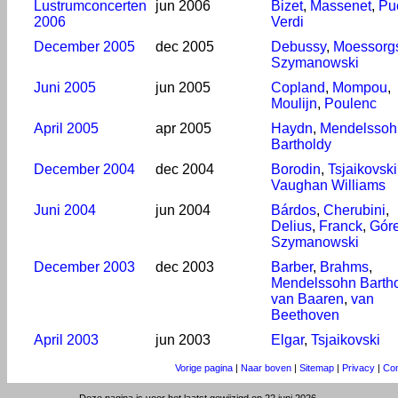
Lustrumconcerten
jun 2006
Bizet
,
Massenet
,
Pu
2006
Verdi
December 2005
dec 2005
Debussy
,
Moessorg
Szymanowski
Juni 2005
jun 2005
Copland
,
Mompou
,
Moulijn
,
Poulenc
April 2005
apr 2005
Haydn
,
Mendelssoh
Bartholdy
December 2004
dec 2004
Borodin
,
Tsjaikovski
Vaughan Williams
Juni 2004
jun 2004
Bárdos
,
Cherubini
,
Delius
,
Franck
,
Góre
Szymanowski
December 2003
dec 2003
Barber
,
Brahms
,
Mendelssohn Barth
van Baaren
,
van
Beethoven
April 2003
jun 2003
Elgar
,
Tsjaikovski
Vorige pagina
|
Naar boven
|
Sitemap
|
Privacy
|
Con