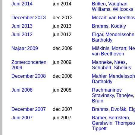
Juni 2014
jun 2014
Britten
,
Vaughan
Williams
,
Willcocks
December 2013
dec 2013
Mozart
,
van Beetho
Juni 2013
jun 2013
Brahms
,
Kodály
Juni 2012
jun 2012
Elgar
,
Mendelssohn
Bartholdy
Najaar 2009
dec 2009
Miškinis
,
Mozart
,
Ne
van Beethoven
Zomerconcerten
jun 2009
Manneke
,
Nees
,
2009
Schubert
,
Sibelius
December 2008
dec 2008
Mahler
,
Mendelsso
Bartholdy
Juni 2008
jun 2008
Rachmaninov
,
Stravinsky
,
Tanejev
Bruin
December 2007
dec 2007
Brahms
,
Dvořák
,
El
Juni 2007
jun 2007
Barber
,
Bernstein
,
Gershwin
,
Thompso
Tippett