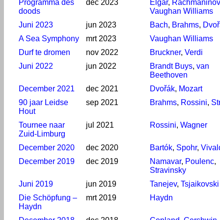
Programma des
dec 2023
Elgar
,
Rachmaninov
doods
Vaughan Williams
Juni 2023
jun 2023
Bach
,
Brahms
,
Dvoř
A Sea Symphony
mrt 2023
Vaughan Williams
Durf te dromen
nov 2022
Bruckner
,
Verdi
Juni 2022
jun 2022
Brandt Buys
,
van
Beethoven
December 2021
dec 2021
Dvořák
,
Mozart
90 jaar Leidse
sep 2021
Brahms
,
Rossini
,
St
Hout
Tournee naar
jul 2021
Rossini
,
Wagner
Zuid-Limburg
December 2020
dec 2020
Bartók
,
Spohr
,
Vival
December 2019
dec 2019
Namavar
,
Poulenc
,
Stravinsky
Juni 2019
jun 2019
Tanejev
,
Tsjaikovski
Die Schöpfung –
mrt 2019
Haydn
Haydn