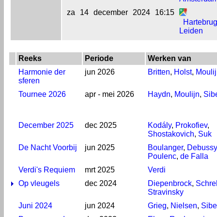
za
14
december
2024
16:15
Hartebrug
Leiden
Reeks
Periode
Werken van
Harmonie der
jun 2026
Britten
,
Holst
,
Mouli
sferen
Tournee 2026
apr - mei 2026
Haydn
,
Moulijn
,
Sib
December 2025
dec 2025
Kodály
,
Prokofiev
,
Shostakovich
,
Suk
De Nacht Voorbij
jun 2025
Boulanger
,
Debussy
Poulenc
,
de Falla
Verdi's Requiem
mrt 2025
Verdi
Op vleugels
dec 2024
Diepenbrock
,
Schre
Stravinsky
Juni 2024
jun 2024
Grieg
,
Nielsen
,
Sibe