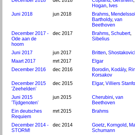
December 2018
dec 2018
Copland
,
Gershwin
,
Hogan
,
Ives
Juni 2018
jun 2018
Brahms
,
Mendelsso
Bartholdy
,
van
Beethoven
December 2017 -
dec 2017
Brahms
,
Schubert
,
Ode aan de
Sibelius
hoorn
Juni 2017
jun 2017
Britten
,
Shostakovic
Maart 2017
mrt 2017
Elgar
December 2016
dec 2016
Borodin
,
Kodály
,
Ri
Korsakov
December 2015
dec 2015
Elgar
,
Villiers Stanf
'Zeehelden'
Juni 2015
jun 2015
Cherubini
,
van
'Tijdgenoten'
Beethoven
Ein deutsches
mrt 2015
Brahms
Requiem
December 2014 -
dec 2014
Goetz
,
Korngold
,
Ma
STORM!
Schumann