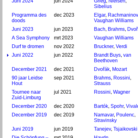
Juni 2024
jun 2024
Grieg
,
Nielsen
,
Sibelius
Programma des
dec 2023
Elgar
,
Rachmaninov
doods
Vaughan Williams
Juni 2023
jun 2023
Bach
,
Brahms
,
Dvoř
A Sea Symphony
mrt 2023
Vaughan Williams
Durf te dromen
nov 2022
Bruckner
,
Verdi
Juni 2022
jun 2022
Brandt Buys
,
van
Beethoven
December 2021
dec 2021
Dvořák
,
Mozart
90 jaar Leidse
sep 2021
Brahms
,
Rossini
,
Hout
Strauss
Tournee naar
jul 2021
Rossini
,
Wagner
Zuid-Limburg
December 2020
dec 2020
Bartók
,
Spohr
,
Vival
December 2019
dec 2019
Namavar
,
Poulenc
,
Stravinsky
Juni 2019
jun 2019
Tanejev
,
Tsjaikovski
Die Schöpfung –
mrt 2019
Haydn