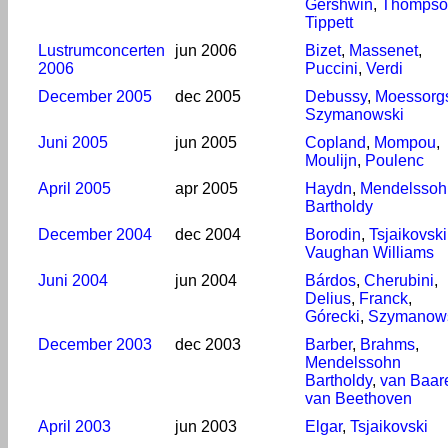
Gershwin
,
Thompso
Tippett
Lustrumconcerten
jun 2006
Bizet
,
Massenet
,
2006
Puccini
,
Verdi
December 2005
dec 2005
Debussy
,
Moessorg
Szymanowski
Juni 2005
jun 2005
Copland
,
Mompou
,
Moulijn
,
Poulenc
April 2005
apr 2005
Haydn
,
Mendelssoh
Bartholdy
December 2004
dec 2004
Borodin
,
Tsjaikovski
Vaughan Williams
Juni 2004
jun 2004
Bárdos
,
Cherubini
,
Delius
,
Franck
,
Górecki
,
Szymanow
December 2003
dec 2003
Barber
,
Brahms
,
Mendelssohn
Bartholdy
,
van Baar
van Beethoven
April 2003
jun 2003
Elgar
,
Tsjaikovski