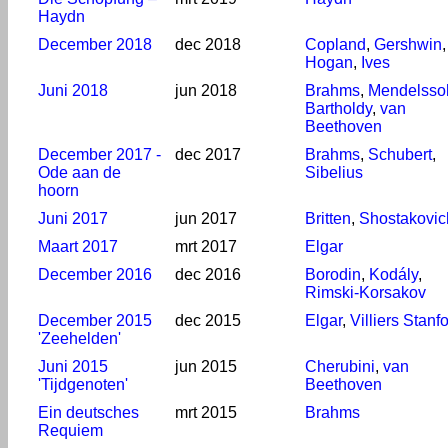
Haydn
December 2018
dec 2018
Copland
,
Gershwin
,
Hogan
,
Ives
Juni 2018
jun 2018
Brahms
,
Mendelsso
Bartholdy
,
van
Beethoven
December 2017 -
dec 2017
Brahms
,
Schubert
,
Ode aan de
Sibelius
hoorn
Juni 2017
jun 2017
Britten
,
Shostakovic
Maart 2017
mrt 2017
Elgar
December 2016
dec 2016
Borodin
,
Kodály
,
Rimski-Korsakov
December 2015
dec 2015
Elgar
,
Villiers Stanf
'Zeehelden'
Juni 2015
jun 2015
Cherubini
,
van
'Tijdgenoten'
Beethoven
Ein deutsches
mrt 2015
Brahms
Requiem