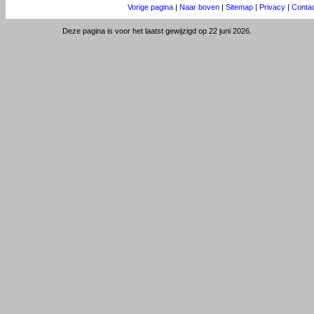
Vorige pagina
|
Naar boven
|
Sitemap
|
Privacy
|
Conta
Deze pagina is voor het laatst gewijzigd op 22 juni 2026.