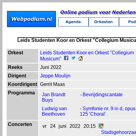
Leids Studenten Koor en Orkest "Collegium Music
Orkest
Leids Studenten Koor en Orkest "Collegium
Musicum"
Reeks
Juni 2022
Dirigent
Jeppe Moulijn
Koordirigent
Gerrit Maas
Programma
Jan Brandt
-
Bevrijdingscantate
Buys
Ludwig van
-
Symfonie nr. 9 in d, opus
Beethoven
125 'Choral'
Concerten
vr
24
juni
2022
20:15
Stadsgehoorzaa