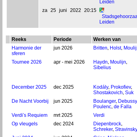
Leiden
za
25
juni
2022
20:15
Stadsgehoorzaa
Leiden
Reeks
Periode
Werken van
Harmonie der
jun 2026
Britten
,
Holst
,
Mouli
sferen
Tournee 2026
apr - mei 2026
Haydn
,
Moulijn
,
Sibelius
December 2025
dec 2025
Kodály
,
Prokofiev
,
Shostakovich
,
Suk
De Nacht Voorbij
jun 2025
Boulanger
,
Debussy
Poulenc
,
de Falla
Verdi's Requiem
mrt 2025
Verdi
Op vleugels
dec 2024
Diepenbrock
,
Schreker
,
Stravinsk