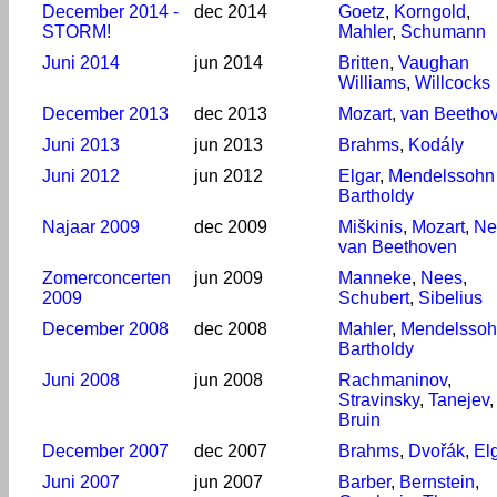
December 2014 -
dec 2014
Goetz
,
Korngold
,
STORM!
Mahler
,
Schumann
Juni 2014
jun 2014
Britten
,
Vaughan
Williams
,
Willcocks
December 2013
dec 2013
Mozart
,
van Beetho
Juni 2013
jun 2013
Brahms
,
Kodály
Juni 2012
jun 2012
Elgar
,
Mendelssohn
Bartholdy
Najaar 2009
dec 2009
Miškinis
,
Mozart
,
Ne
van Beethoven
Zomerconcerten
jun 2009
Manneke
,
Nees
,
2009
Schubert
,
Sibelius
December 2008
dec 2008
Mahler
,
Mendelsso
Bartholdy
Juni 2008
jun 2008
Rachmaninov
,
Stravinsky
,
Tanejev
Bruin
December 2007
dec 2007
Brahms
,
Dvořák
,
El
Juni 2007
jun 2007
Barber
,
Bernstein
,