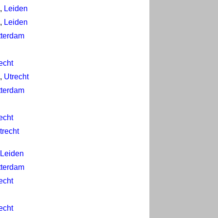
,
Leiden
,
Leiden
tterdam
echt
,
Utrecht
tterdam
echt
trecht
Leiden
tterdam
echt
echt