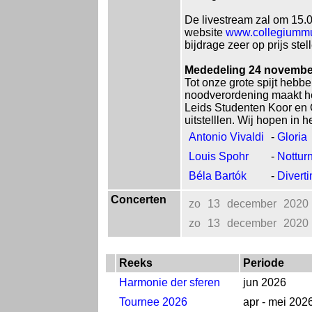
De livestream zal om 15
website
www.collegiummu
bijdrage zeer op prijs stel
Mededeling 24 novembe
Tot onze grote spijt heb
noodverordening maakt het
Leids Studenten Koor en O
uitstelllen. Wij hopen in
Antonio Vivaldi
-
Gloria
Louis Spohr
-
Nottur
Béla Bartók
-
Diverti
Concerten
zo
13
december
2020
zo
13
december
2020
Reeks
Periode
Harmonie der sferen
jun 2026
Tournee 2026
apr - mei 202