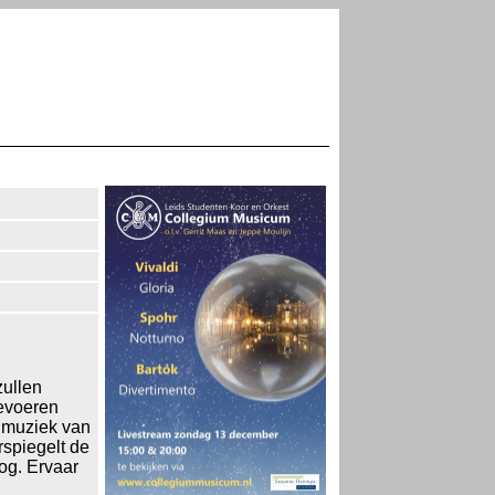
zullen
eevoeren
ndmuziek van
rspiegelt de
og. Ervaar