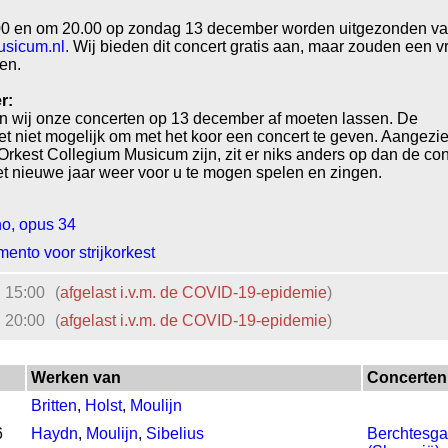
.00 en om 20.00 op zondag 13 december worden uitgezonden va
sicum.nl.
Wij bieden dit concert gratis aan, maar zouden een vri
len.
r:
ben wij onze concerten op 13 december af moeten lassen. De
 niet mogelijk om met het koor een concert te geven. Aangezie
rkest Collegium Musicum zijn, zit er niks anders op dan de co
 het nieuwe jaar weer voor u te mogen spelen en zingen.
no, opus 34
mento voor strijkorkest
15:00
(
afgelast i.v.m. de COVID-19-epidemie
)
20:00
(
afgelast i.v.m. de COVID-19-epidemie
)
Werken van
Concerten
Britten
,
Holst
,
Moulijn
6
Haydn
,
Moulijn
,
Sibelius
Berchtesga