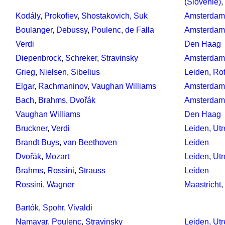
(Slovenië)
,
Kodály
,
Prokofiev
,
Shostakovich
,
Suk
Amsterdam
Boulanger
,
Debussy
,
Poulenc
,
de Falla
Amsterdam
Verdi
Den Haag
Diepenbrock
,
Schreker
,
Stravinsky
Amsterdam
Grieg
,
Nielsen
,
Sibelius
Leiden
,
Ro
Elgar
,
Rachmaninov
,
Vaughan Williams
Amsterdam
Bach
,
Brahms
,
Dvořák
Amsterdam
Vaughan Williams
Den Haag
Bruckner
,
Verdi
Leiden
,
Utr
Brandt Buys
,
van Beethoven
Leiden
Dvořák
,
Mozart
Leiden
,
Utr
Brahms
,
Rossini
,
Strauss
Leiden
Rossini
,
Wagner
Maastricht
,
Bartók
,
Spohr
,
Vivaldi
Namavar
,
Poulenc
,
Stravinsky
Leiden
,
Utr