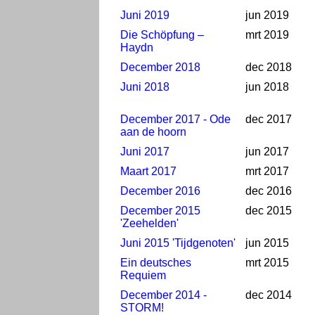
Juni 2019
jun 2019
Die Schöpfung –
mrt 2019
Haydn
December 2018
dec 2018
Juni 2018
jun 2018
December 2017 - Ode
dec 2017
aan de hoorn
Juni 2017
jun 2017
Maart 2017
mrt 2017
December 2016
dec 2016
December 2015
dec 2015
'Zeehelden'
Juni 2015 'Tijdgenoten'
jun 2015
Ein deutsches
mrt 2015
Requiem
December 2014 -
dec 2014
STORM!