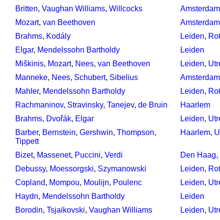
Britten
,
Vaughan Williams
,
Willcocks
Amsterdam
Mozart
,
van Beethoven
Amsterdam
Brahms
,
Kodály
Leiden
,
Ro
Elgar
,
Mendelssohn Bartholdy
Leiden
Miškinis
,
Mozart
,
Nees
,
van Beethoven
Leiden
,
Utr
Manneke
,
Nees
,
Schubert
,
Sibelius
Amsterdam
Mahler
,
Mendelssohn Bartholdy
Leiden
,
Ro
Rachmaninov
,
Stravinsky
,
Tanejev
,
de Bruin
Haarlem
Brahms
,
Dvořák
,
Elgar
Leiden
,
Utr
Barber
,
Bernstein
,
Gershwin
,
Thompson
,
Haarlem
,
U
Tippett
Bizet
,
Massenet
,
Puccini
,
Verdi
Den Haag
,
Debussy
,
Moessorgski
,
Szymanowski
Leiden
,
Ro
Copland
,
Mompou
,
Moulijn
,
Poulenc
Leiden
,
Utr
Haydn
,
Mendelssohn Bartholdy
Leiden
Borodin
,
Tsjaikovski
,
Vaughan Williams
Leiden
,
Utr