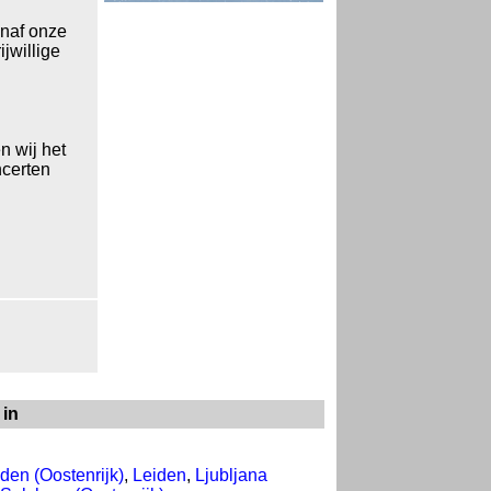
naf onze
jwillige
n wij het
ncerten
 in
den (Oostenrijk)
,
Leiden
,
Ljubljana