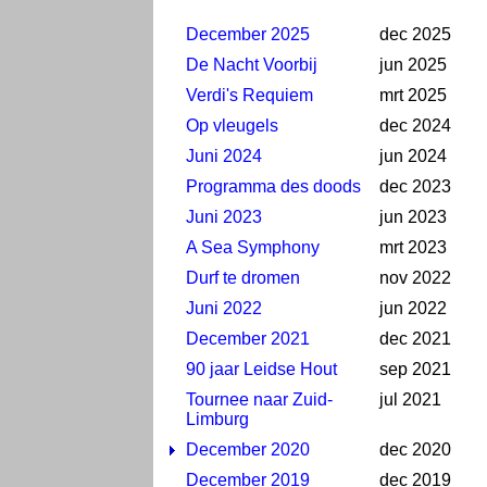
December 2025
dec 2025
De Nacht Voorbij
jun 2025
Verdi's Requiem
mrt 2025
Op vleugels
dec 2024
Juni 2024
jun 2024
Programma des doods
dec 2023
Juni 2023
jun 2023
A Sea Symphony
mrt 2023
Durf te dromen
nov 2022
Juni 2022
jun 2022
December 2021
dec 2021
90 jaar Leidse Hout
sep 2021
Tournee naar Zuid-
jul 2021
Limburg
December 2020
dec 2020
December 2019
dec 2019