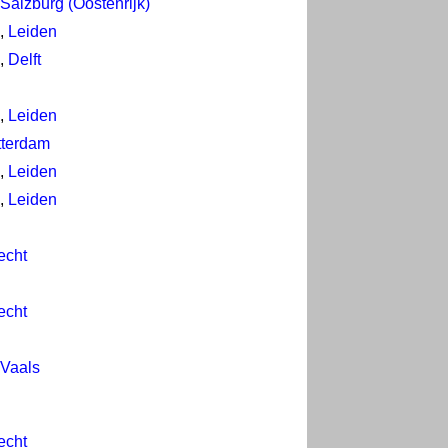
Salzburg (Oostenrijk)
,
Leiden
,
Delft
,
Leiden
tterdam
,
Leiden
,
Leiden
echt
echt
Vaals
echt