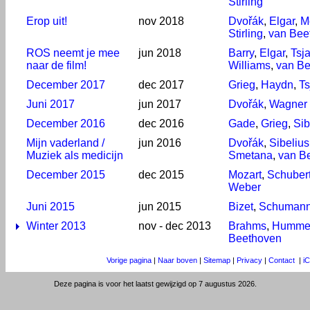
Stirling
Erop uit!
nov 2018
Dvořák
,
Elgar
,
M
Stirling
,
van Bee
ROS neemt je mee
jun 2018
Barry
,
Elgar
,
Tsj
naar de film!
Williams
,
van B
December 2017
dec 2017
Grieg
,
Haydn
,
Ts
Juni 2017
jun 2017
Dvořák
,
Wagner
December 2016
dec 2016
Gade
,
Grieg
,
Sib
Mijn vaderland /
jun 2016
Dvořák
,
Sibelius
Muziek als medicijn
Smetana
,
van B
December 2015
dec 2015
Mozart
,
Schuber
Weber
Juni 2015
jun 2015
Bizet
,
Schuman
Winter 2013
nov - dec 2013
Brahms
,
Humme
Beethoven
Vorige pagina
|
Naar boven
|
Sitemap
|
Privacy
|
Contact
|
i
Deze pagina is voor het laatst gewijzigd op 7 augustus 2026.