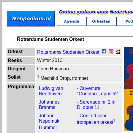
Rotterdams Studenten Orkest
Orkest
Rotterdams Studenten Orkest
Reeks
Winter 2013
Dirigent
Coen Huisman
Solist
1
Mechtild Drop, trompet
Programma
Ludwig van
-
Ouverture
Beethoven
"Coriolan", opus 62
Johannes
-
Serenade nr. 1 in
Brahms
D, opus 11
Johann
-
Concert voor
Nepomuk
1
trompet en orkest
Hummel