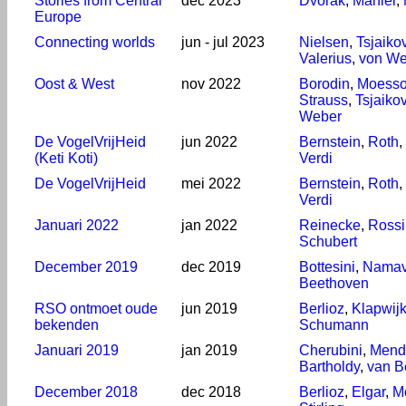
Stories from Central
dec 2023
Dvořák
,
Mahler
,
Europe
Connecting worlds
jun - jul 2023
Nielsen
,
Tsjaiko
Valerius
,
von We
Oost & West
nov 2022
Borodin
,
Moesso
Strauss
,
Tsjaiko
Weber
De VogelVrijHeid
jun 2022
Bernstein
,
Roth
,
(Keti Koti)
Verdi
De VogelVrijHeid
mei 2022
Bernstein
,
Roth
,
Verdi
Januari 2022
jan 2022
Reinecke
,
Rossi
Schubert
December 2019
dec 2019
Bottesini
,
Namav
Beethoven
RSO ontmoet oude
jun 2019
Berlioz
,
Klapwij
bekenden
Schumann
Januari 2019
jan 2019
Cherubini
,
Mend
Bartholdy
,
van B
December 2018
dec 2018
Berlioz
,
Elgar
,
M