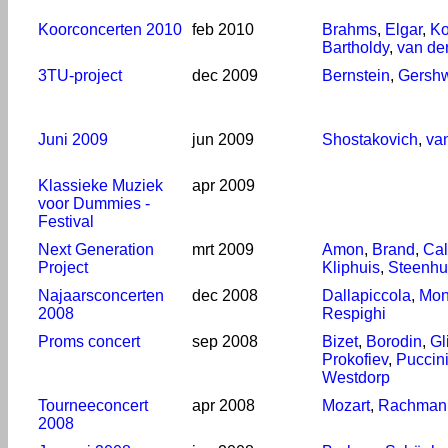
Koorconcerten 2010
feb 2010
Brahms
,
Elgar
,
Ko
Bartholdy
,
van de
3TU-project
dec 2009
Bernstein
,
Gersh
Juni 2009
jun 2009
Shostakovich
,
va
Klassieke Muziek
apr 2009
voor Dummies -
Festival
Next Generation
mrt 2009
Amon
,
Brand
,
Cal
Project
Kliphuis
,
Steenhu
Najaarsconcerten
dec 2008
Dallapiccola
,
Mon
2008
Respighi
Proms concert
sep 2008
Bizet
,
Borodin
,
Gl
Prokofiev
,
Puccin
Westdorp
Tourneeconcert
apr 2008
Mozart
,
Rachman
2008