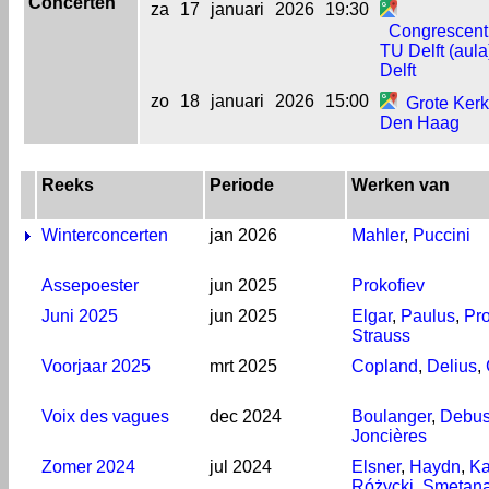
Concerten
za
17
januari
2026
19:30
Congrescen
TU Delft (aula
Delft
zo
18
januari
2026
15:00
Grote Kerk
Den Haag
Reeks
Periode
Werken van
Winterconcerten
jan 2026
Mahler
,
Puccini
Assepoester
jun 2025
Prokofiev
Juni 2025
jun 2025
Elgar
,
Paulus
,
Pro
Strauss
Voorjaar 2025
mrt 2025
Copland
,
Delius
,
Voix des vagues
dec 2024
Boulanger
,
Debus
Joncières
Zomer 2024
jul 2024
Elsner
,
Haydn
,
Ka
Różycki
,
Smetan