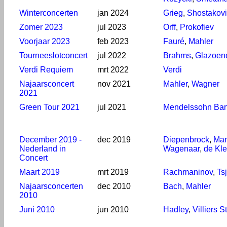
Winterconcerten
jan 2024
Grieg
,
Shostakov
Zomer 2023
jul 2023
Orff
,
Prokofiev
Voorjaar 2023
feb 2023
Fauré
,
Mahler
Tourneeslotconcert
jul 2022
Brahms
,
Glazoen
Verdi Requiem
mrt 2022
Verdi
Najaarsconcert
nov 2021
Mahler
,
Wagner
2021
Green Tour 2021
jul 2021
Mendelssohn Bar
December 2019 -
dec 2019
Diepenbrock
,
Ma
Nederland in
Wagenaar
,
de Kle
Concert
Maart 2019
mrt 2019
Rachmaninov
,
Ts
Najaarsconcerten
dec 2010
Bach
,
Mahler
2010
Juni 2010
jun 2010
Hadley
,
Villiers S