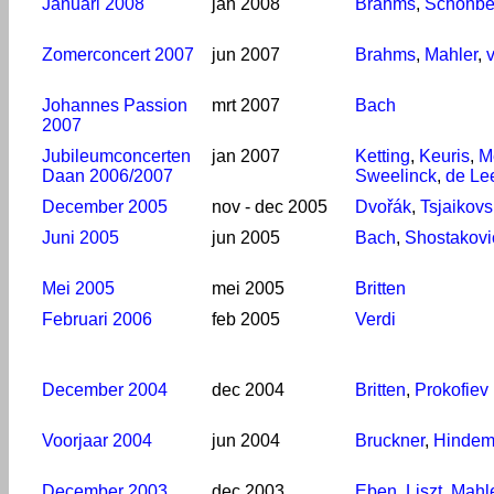
Januari 2008
jan 2008
Brahms
,
Schönbe
Zomerconcert 2007
jun 2007
Brahms
,
Mahler
,
Johannes Passion
mrt 2007
Bach
2007
Jubileumconcerten
jan 2007
Ketting
,
Keuris
,
M
Daan 2006/2007
Sweelinck
,
de Le
December 2005
nov - dec 2005
Dvořák
,
Tsjaikovs
Juni 2005
jun 2005
Bach
,
Shostakovi
Mei 2005
mei 2005
Britten
Februari 2006
feb 2005
Verdi
December 2004
dec 2004
Britten
,
Prokofiev
Voorjaar 2004
jun 2004
Bruckner
,
Hindem
December 2003
dec 2003
Eben
,
Liszt
,
Mahl