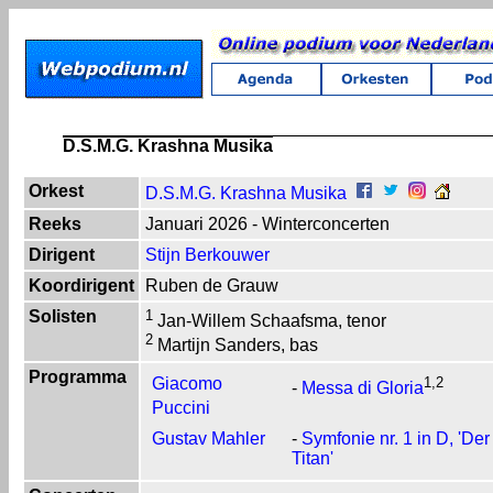
D.S.M.G. Krashna Musika
Orkest
D.S.M.G. Krashna Musika
Reeks
Januari 2026 - Winterconcerten
Dirigent
Stijn Berkouwer
Koordirigent
Ruben de Grauw
Solisten
1
Jan-Willem Schaafsma, tenor
2
Martijn Sanders, bas
Programma
Giacomo
1,2
-
Messa di Gloria
Puccini
Gustav Mahler
-
Symfonie nr. 1 in D, 'Der
Titan'