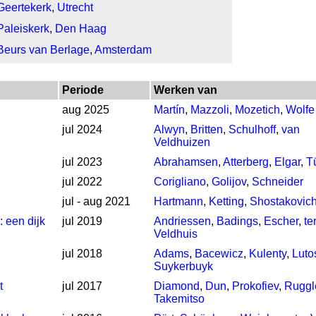
Geertekerk
,
Utrecht
Paleiskerk
,
Den Haag
Beurs van Berlage
,
Amsterdam
Periode
Werken van
aug 2025
Martín
,
Mazzoli
,
Mozetich
,
Wolfe
jul 2024
Alwyn
,
Britten
,
Schulhoff
,
van
Veldhuizen
jul 2023
Abrahamsen
,
Atterberg
,
Elgar
,
T
jul 2022
Corigliano
,
Golijov
,
Schneider
jul - aug 2021
Hartmann
,
Ketting
,
Shostakovic
 een dijk
jul 2019
Andriessen
,
Badings
,
Escher
,
te
Veldhuis
jul 2018
Adams
,
Bacewicz
,
Kulenty
,
Luto
Suykerbuyk
t
jul 2017
Diamond
,
Dun
,
Prokofiev
,
Ruggl
Takemitso