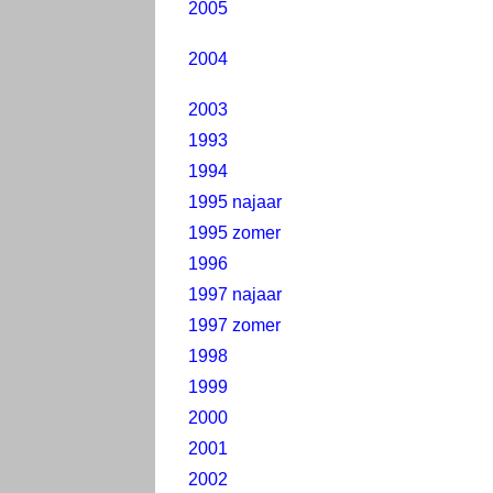
2005
2004
2003
1993
1994
1995 najaar
1995 zomer
1996
1997 najaar
1997 zomer
1998
1999
2000
2001
2002