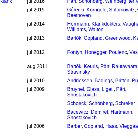
 klank
jul 2016
Pärt
,
Schönberg
,
Weinberg
,
ter 
jul 2015
Górecki
,
Korngold
,
Shlomowitz
,
Beethoven
jul 2014
Herrmann
,
Klankdokters
,
Vaugh
Williams
,
Walton
jul 2013
Bartók
,
Copland
,
Greenwood
,
K
jul 2012
Fontyn
,
Honegger
,
Poulenc
,
Vas
aug 2011
Bartók
,
Keuris
,
Pärt
,
Rautavaara
Stravinsky
jul 2010
Andriessen
,
Badings
,
Britten
,
Pu
jul 2009
Bruynel
,
Glass
,
Ligeti
,
Pärt
,
Shostakovich
Schoeck
,
Schönberg
,
Schreker
Bacewicz
,
Demirel
,
Hartmann
,
Shostakovich
jul 2006
Barber
,
Copland
,
Haas
,
Vleggaa