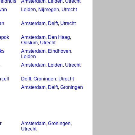
Veldhuis
Amsterdam
,
Leiden
,
Utrecht
van
Leiden
,
Nijmegen
,
Utrecht
an
Amsterdam
,
Delft
,
Utrecht
apok
Amsterdam
,
Den Haag
,
Oostum
,
Utrecht
ks
Amsterdam
,
Eindhoven
,
Leiden
,
Amsterdam
,
Leiden
,
Utrecht
rcell
Delft
,
Groningen
,
Utrecht
Amsterdam
,
Delft
,
Groningen
r
Amsterdam
,
Groningen
,
Utrecht