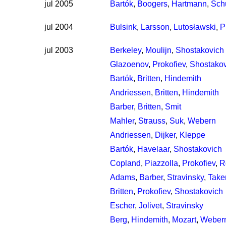
jul 2005
Bartók
,
Boogers
,
Hartmann
,
Schu
jul 2004
Bulsink
,
Larsson
,
Lutosławski
,
P
jul 2003
Berkeley
,
Moulijn
,
Shostakovich
Glazoenov
,
Prokofiev
,
Shostakov
Bartók
,
Britten
,
Hindemith
Andriessen
,
Britten
,
Hindemith
Barber
,
Britten
,
Smit
Mahler
,
Strauss
,
Suk
,
Webern
Andriessen
,
Dijker
,
Kleppe
Bartók
,
Havelaar
,
Shostakovich
Copland
,
Piazzolla
,
Prokofiev
,
R
Adams
,
Barber
,
Stravinsky
,
Take
Britten
,
Prokofiev
,
Shostakovich
Escher
,
Jolivet
,
Stravinsky
Berg
,
Hindemith
,
Mozart
,
Weber