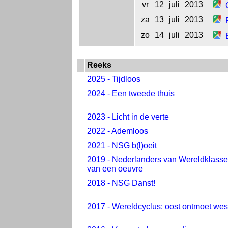
vr
12
juli
2013
za
13
juli
2013
zo
14
juli
2013
Reeks
2025 - Tijdloos
2024 - Een tweede thuis
2023 - Licht in de verte
2022 - Ademloos
2021 - NSG b(l)oeit
2019 - Nederlanders van Wereldklasse:
van een oeuvre
2018 - NSG Danst!
2017 - Wereldcyclus: oost ontmoet wes