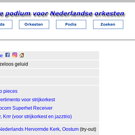
de
zeloos geluid
o pieces
ertimento voor strijkorkest
pcorn Superhet Receiver
r, Krrr (voor strijkorkest en jazztrio)
Nederlands Hervormde Kerk
,
Oostum
(try-out)