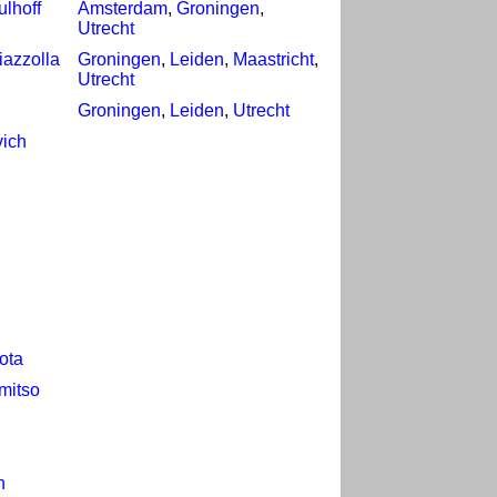
lhoff
Amsterdam
,
Groningen
,
Utrecht
iazzolla
Groningen
,
Leiden
,
Maastricht
,
Utrecht
Groningen
,
Leiden
,
Utrecht
ich
ota
mitso
n