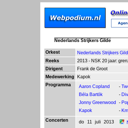
Nederlands Strijkers Gilde
Orkest
Nederlands Strijkers Gil
Reeks
2013 - NSK 20 jaar: gren
Dirigent
Frank de Groot
Medewerking
Kapok
Programma
Aaron Copland
-
Tw
Béla Bartók
-
Div
Jonny Greenwood
-
Po
Kapok
-
Krr
Concerten
do
11
juli
2013