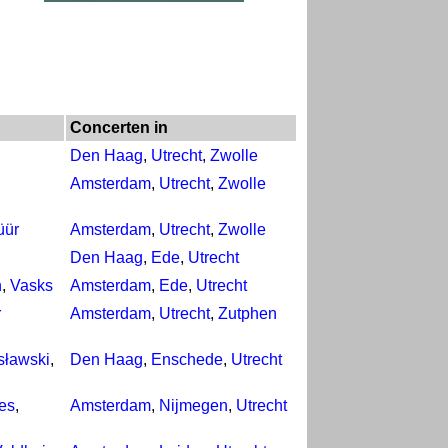
Concerten in
Den Haag
,
Utrecht
,
Zwolle
Amsterdam
,
Utrecht
,
Zwolle
üür
Amsterdam
,
Utrecht
,
Zwolle
Den Haag
,
Ede
,
Utrecht
h
,
Vasks
Amsterdam
,
Ede
,
Utrecht
r
Amsterdam
,
Utrecht
,
Zutphen
sławski
,
Den Haag
,
Enschede
,
Utrecht
es
,
Amsterdam
,
Nijmegen
,
Utrecht