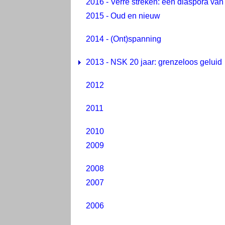
2016 - Verre streken: een diaspora van
2015 - Oud en nieuw
2014 - (Ont)spanning
2013 - NSK 20 jaar: grenzeloos geluid
2012
2011
2010
2009
2008
2007
2006