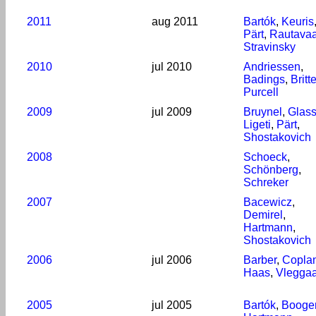
2011
aug 2011
Bartók
,
Keuris
Pärt
,
Rautava
Stravinsky
2010
jul 2010
Andriessen
,
Badings
,
Britt
Purcell
2009
jul 2009
Bruynel
,
Glas
Ligeti
,
Pärt
,
Shostakovich
2008
Schoeck
,
Schönberg
,
Schreker
2007
Bacewicz
,
Demirel
,
Hartmann
,
Shostakovich
2006
jul 2006
Barber
,
Copla
Haas
,
Vleggaa
2005
jul 2005
Bartók
,
Booge