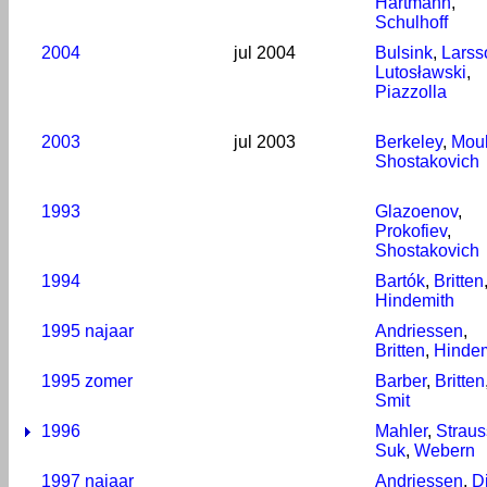
Hartmann
,
Schulhoff
2004
jul 2004
Bulsink
,
Larss
Lutosławski
,
Piazzolla
2003
jul 2003
Berkeley
,
Moul
Shostakovich
1993
Glazoenov
,
Prokofiev
,
Shostakovich
1994
Bartók
,
Britten
Hindemith
1995 najaar
Andriessen
,
Britten
,
Hindem
1995 zomer
Barber
,
Britten
Smit
1996
Mahler
,
Straus
Suk
,
Webern
1997 najaar
Andriessen
,
Di