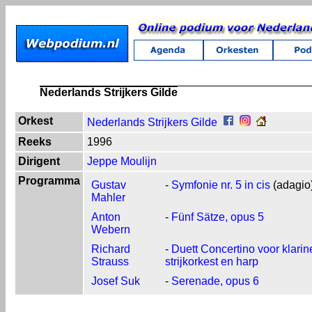
Nederlands Strijkers Gilde
Orkest
Nederlands Strijkers Gilde
Reeks
1996
Dirigent
Jeppe Moulijn
Programma
Gustav
-
Symfonie nr. 5 in cis
(adagio
Mahler
Anton
-
Fünf Sätze, opus 5
Webern
Richard
-
Duett Concertino voor klarine
Strauss
strijkorkest en harp
Josef Suk
-
Serenade, opus 6