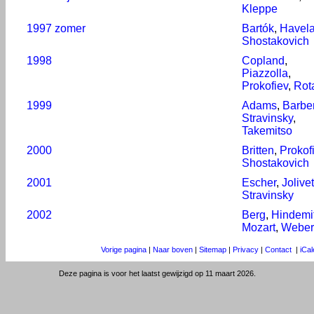
Kleppe
1997 zomer
Bartók
,
Havela
Shostakovich
1998
Copland
,
Piazzolla
,
Prokofiev
,
Rot
1999
Adams
,
Barbe
Stravinsky
,
Takemitso
2000
Britten
,
Prokof
Shostakovich
2001
Escher
,
Jolivet
Stravinsky
2002
Berg
,
Hindemi
Mozart
,
Weber
Vorige pagina
|
Naar boven
|
Sitemap
|
Privacy
|
Contact
|
iCa
Deze pagina is voor het laatst gewijzigd op 11 maart 2026.