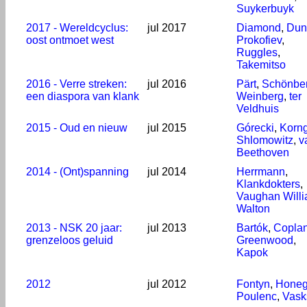
Suykerbuyk
2017 - Wereldcyclus:
jul 2017
Diamond
,
Dun
oost ontmoet west
Prokofiev
,
Ruggles
,
Takemitso
2016 - Verre streken:
jul 2016
Pärt
,
Schönbe
een diaspora van klank
Weinberg
,
ter
Veldhuis
2015 - Oud en nieuw
jul 2015
Górecki
,
Korn
Shlomowitz
,
v
Beethoven
2014 - (Ont)spanning
jul 2014
Herrmann
,
Klankdokters
,
Vaughan Will
Walton
2013 - NSK 20 jaar:
jul 2013
Bartók
,
Copla
grenzeloos geluid
Greenwood
,
Kapok
2012
jul 2012
Fontyn
,
Honeg
Poulenc
,
Vask