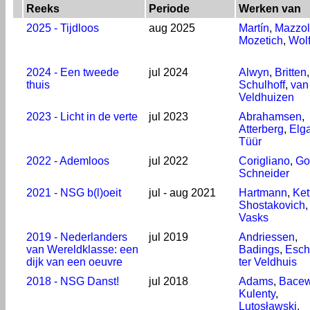
Reeks
Periode
Werken van
2025 - Tijdloos
aug 2025
Martín
,
Mazzol
Mozetich
,
Wol
2024 - Een tweede
jul 2024
Alwyn
,
Britten
,
thuis
Schulhoff
,
van
Veldhuizen
2023 - Licht in de verte
jul 2023
Abrahamsen
,
Atterberg
,
Elga
Tüür
2022 - Ademloos
jul 2022
Corigliano
,
Gol
Schneider
2021 - NSG b(l)oeit
jul - aug 2021
Hartmann
,
Ket
Shostakovich
,
Vasks
2019 - Nederlanders
jul 2019
Andriessen
,
van Wereldklasse: een
Badings
,
Esch
dijk van een oeuvre
ter Veldhuis
2018 - NSG Danst!
jul 2018
Adams
,
Bacew
Kulenty
,
Lutosławski
,