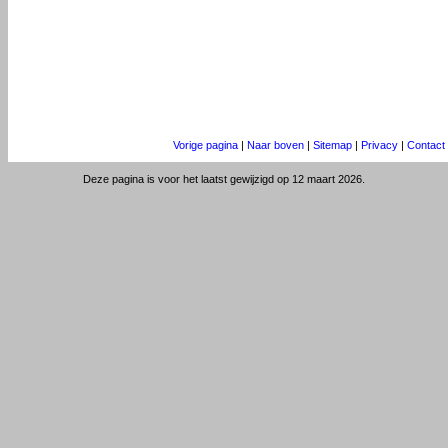
Vorige pagina
|
Naar boven
|
Sitemap
|
Privacy
|
Contact
Deze pagina is voor het laatst gewijzigd op 12 maart 2026.