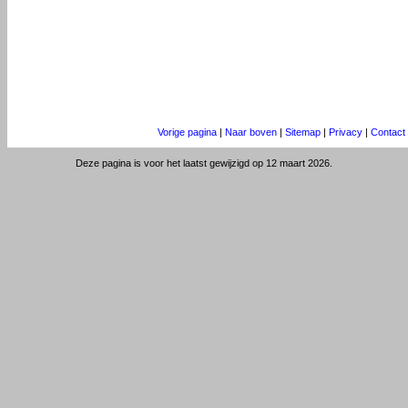
Vorige pagina
|
Naar boven
|
Sitemap
|
Privacy
|
Contact
Deze pagina is voor het laatst gewijzigd op 12 maart 2026.