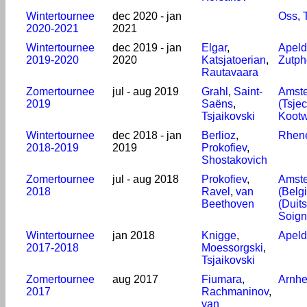
Wintertournee
dec 2020 - jan
Oss
,
2020-2021
2021
Wintertournee
dec 2019 - jan
Elgar
,
Apeld
2019-2020
2020
Katsjatoerian
,
Zutp
Rautavaara
Zomertournee
jul - aug 2019
Grahl
,
Saint-
Amst
2019
Saëns
,
(Tsjec
Tsjaikovski
Kootw
Wintertournee
dec 2018 - jan
Berlioz
,
Rhen
2018-2019
2019
Prokofiev
,
Shostakovich
Zomertournee
jul - aug 2018
Prokofiev
,
Amst
2018
Ravel
,
van
(Belgi
Beethoven
(Duit
Soign
Wintertournee
jan 2018
Knigge
,
Apeld
2017-2018
Moessorgski
,
Tsjaikovski
Zomertournee
aug 2017
Fiumara
,
Arnh
2017
Rachmaninov
,
van