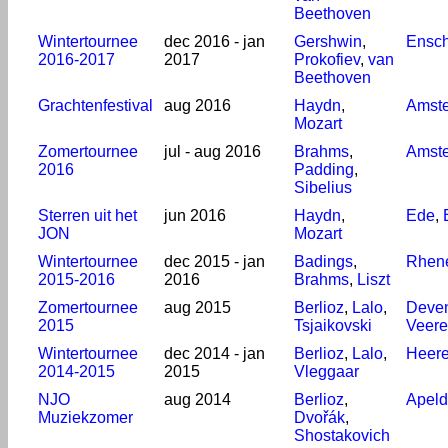
Beethoven
Wintertournee
dec 2016 - jan
Gershwin
,
Ensc
2016-2017
2017
Prokofiev
,
van
Beethoven
Grachtenfestival
aug 2016
Haydn
,
Amst
Mozart
Zomertournee
jul - aug 2016
Brahms
,
Amst
2016
Padding
,
Sibelius
Sterren uit het
jun 2016
Haydn
,
Ede
,
JON
Mozart
Wintertournee
dec 2015 - jan
Badings
,
Rhen
2015-2016
2016
Brahms
,
Liszt
Zomertournee
aug 2015
Berlioz
,
Lalo
,
Deven
2015
Tsjaikovski
Veere
Wintertournee
dec 2014 - jan
Berlioz
,
Lalo
,
Heer
2014-2015
2015
Vleggaar
NJO
aug 2014
Berlioz
,
Apeld
Muziekzomer
Dvořák
,
Shostakovich