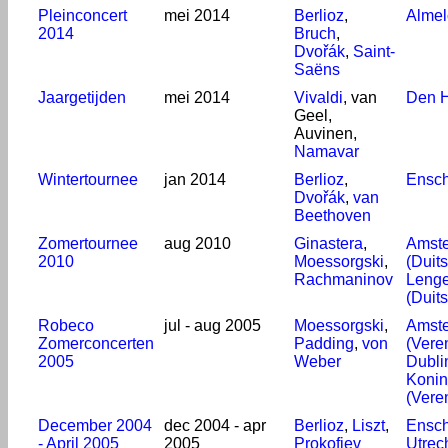
Pleinconcert
mei 2014
Berlioz
,
Almel
2014
Bruch
,
Dvořák
,
Saint-
Saëns
Jaargetijden
mei 2014
Vivaldi
, van
Den 
Geel,
Auvinen,
Namavar
Wintertournee
jan 2014
Berlioz
,
Ensc
Dvořák
,
van
Beethoven
Zomertournee
aug 2010
Ginastera
,
Amst
2010
Moessorgski
,
(Duit
Rachmaninov
Lenge
(Duit
Robeco
jul - aug 2005
Moessorgski
,
Amst
Zomerconcerten
Padding
,
von
(Vere
2005
Weber
Dublin
Konink
(Vere
December 2004
dec 2004 - apr
Berlioz
,
Liszt
,
Ensc
- April 2005
2005
Prokofiev
Utrec