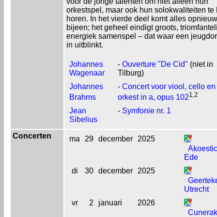
voor de jonge talenten om niet alleen hun
orkestspel, maar ook hun solokwaliteiten te 
horen. In het vierde deel komt alles opnieu
bijeen; het geheel eindigt groots, triomfanteli
energiek samenspel – dat waar een jeugdor
in uitblinkt.
Johannes
-
Ouverture "De Cid"
(niet in
Wagenaar
Tilburg)
Johannes
-
Concert voor viool, cello en
1,2
Brahms
orkest in a, opus 102
Jean
-
Symfonie nr. 1
Sibelius
Concerten
ma
29
december
2025
Akoesti
Ede
di
30
december
2025
Geertek
Utrecht
vr
2
januari
2026
Cunerak