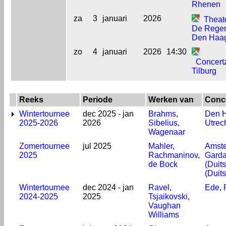
Rhenen
za
3
januari
2026
Theat
De Rege
Den Haa
zo
4
januari
2026
14:30
Concert
Tilburg
Reeks
Periode
Werken van
Conce
Wintertournee
dec 2025 - jan
Brahms
,
Den 
2025-2026
2026
Sibelius
,
Utrec
Wagenaar
Zomertournee
jul 2025
Mahler
,
Amst
2025
Rachmaninov
,
Garda
de Bock
(Duit
(Duit
Wintertournee
dec 2024 - jan
Ravel
,
Ede
,
2024-2025
2025
Tsjaikovski
,
Vaughan
Williams