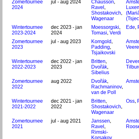
Zomertournee
jul - aug 2024
Chausson
,
Amst
2024
Ravel
,
Luxem
Shostakovich
,
(Mari
Wagenaar
(Tsjec
Wintertournee
dec 2023 - jan
Moessorgski
,
Ede
,
2023-2024
2024
Tomasi
,
Verdi
Zomertournee
jul - aug 2023
Korngold
,
Amst
2023
Padding
,
Veere
Tsjaikovski
Wintertournee
dec 2022 - jan
Britten
,
Deven
2022-2023
2023
Dvořák
,
Tilbur
Sibelius
Zomertournee
aug 2022
Dvořák
,
Amst
2022
Rachmaninov
,
van de Poll
Wintertournee
dec 2021 - jan
Britten
,
Oss
,
2021-2022
2022
Shostakovich
,
Wagenaar
Zomertournee
jul - aug 2021
Janssen
,
Amst
2021
Ravel
,
Roos
Rimski-
Korsakov