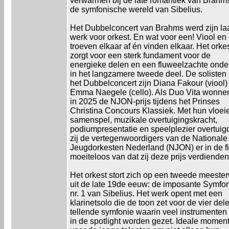
verwarmen bij de late romantiek van Brahm
de symfonische wereld van Sibelius.
Het Dubbelconcert van Brahms werd zijn la
werk voor orkest. En wat voor een! Viool en 
troeven elkaar af én vinden elkaar. Het orke
zorgt voor een sterk fundament voor de
energieke delen en een fluweelzachte onde
in het langzamere tweede deel. De solisten 
het Dubbelconcert zijn Diana Fakour (viool)
Emma Naegele (cello). Als Duo Vita wonnen
in 2025 de NJON-prijs tijdens het Prinses
Christina Concours Klassiek. Met hun vloe
samenspel, muzikale overtuigingskracht,
podiumpresentatie en speelplezier overtuig
zij de vertegenwoordigers van de Nationale
Jeugdorkesten Nederland (NJON) er in de f
moeiteloos van dat zij deze prijs verdienden
Het orkest stort zich op een tweede meeste
uit de late 19de eeuw: de imposante Symfo
nr. 1 van Sibelius. Het werk opent met een
klarinetsolo die de toon zet voor de vier del
tellende symfonie waarin veel instrumenten
in de spotlight worden gezet. Ideale momen