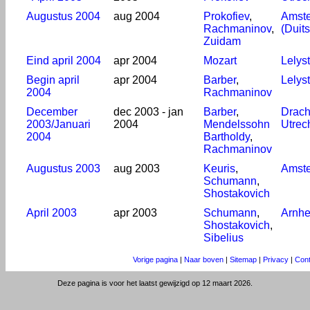
Augustus 2004
aug 2004
Prokofiev
,
Amst
Rachmaninov
,
(Duit
Zuidam
Eind april 2004
apr 2004
Mozart
Lelys
Begin april
apr 2004
Barber
,
Lelys
2004
Rachmaninov
December
dec 2003 - jan
Barber
,
Drach
2003/Januari
2004
Mendelssohn
Utrec
2004
Bartholdy
,
Rachmaninov
Augustus 2003
aug 2003
Keuris
,
Amst
Schumann
,
Shostakovich
April 2003
apr 2003
Schumann
,
Arnh
Shostakovich
,
Sibelius
Vorige pagina
|
Naar boven
|
Sitemap
|
Privacy
|
Cont
Deze pagina is voor het laatst gewijzigd op 12 maart 2026.