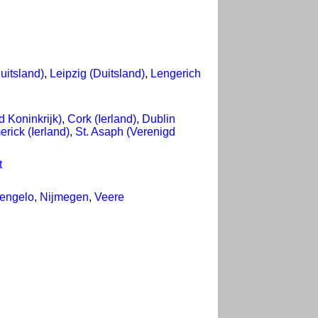
uitsland)
,
Leipzig (Duitsland)
,
Lengerich
 Koninkrijk)
,
Cork (Ierland)
,
Dublin
erick (Ierland)
,
St. Asaph (Verenigd
t
engelo
,
Nijmegen
,
Veere