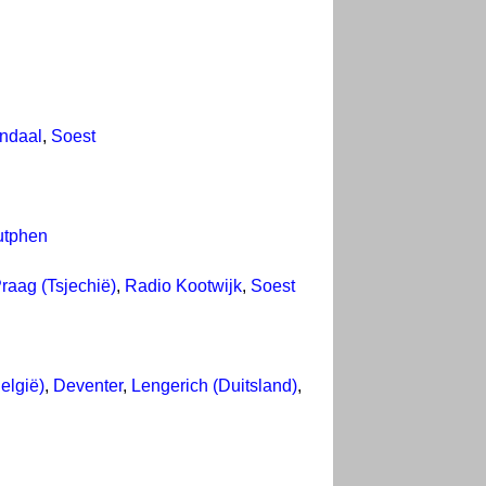
ndaal
,
Soest
utphen
raag (Tsjechië)
,
Radio Kootwijk
,
Soest
elgië)
,
Deventer
,
Lengerich (Duitsland)
,