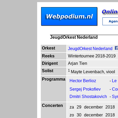
JeugdOrkest Nederland
Orkest
JeugdOrkest Nederland
Reeks
Wintertournee 2018-2019
Dirigent
Arjan Tien
Solist
1
Mayte Levenbach, viool
Programma
Hector Berlioz
-
Le
Sergej Prokofiev
-
Con
Dmitri Shostakovich
-
Sym
Concerten
za
29
december
2018
zo
30
december
2018