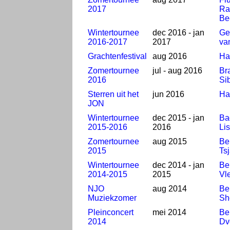
2017
Ra
Be
Wintertournee
dec 2016 - jan
Ge
2016-2017
2017
va
Grachtenfestival
aug 2016
Ha
Zomertournee
jul - aug 2016
Br
2016
Si
Sterren uit het
jun 2016
Ha
JON
Wintertournee
dec 2015 - jan
Ba
2015-2016
2016
Lis
Zomertournee
aug 2015
Be
2015
Ts
Wintertournee
dec 2014 - jan
Be
2014-2015
2015
Vl
NJO
aug 2014
Be
Muziekzomer
Sh
Pleinconcert
mei 2014
Be
2014
Dv