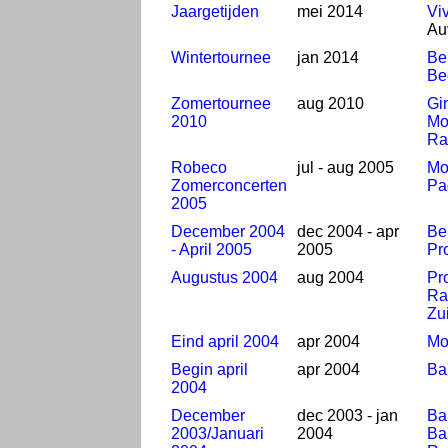
Jaargetijden
mei 2014
Viv
Au
Wintertournee
jan 2014
Be
Be
Zomertournee
aug 2010
Gi
2010
Mo
Ra
Robeco
jul - aug 2005
Mo
Zomerconcerten
Pa
2005
December 2004
dec 2004 - apr
Be
- April 2005
2005
Pr
Augustus 2004
aug 2004
Pr
Ra
Zu
Eind april 2004
apr 2004
Mo
Begin april
apr 2004
Ba
2004
December
dec 2003 - jan
Ba
2003/Januari
2004
Ba