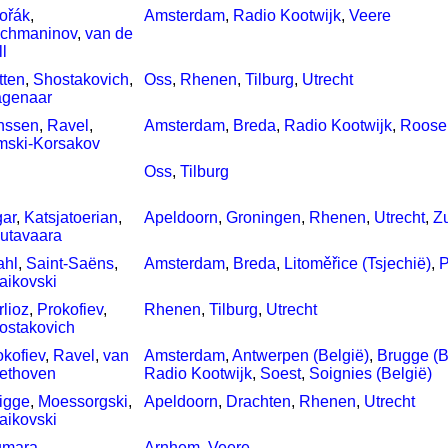
ořák
,
Amsterdam
,
Radio Kootwijk
,
Veere
chmaninov
,
van de
l
tten
,
Shostakovich
,
Oss
,
Rhenen
,
Tilburg
,
Utrecht
genaar
nssen
,
Ravel
,
Amsterdam
,
Breda
,
Radio Kootwijk
,
Roose
mski-Korsakov
Oss
,
Tilburg
gar
,
Katsjatoerian
,
Apeldoorn
,
Groningen
,
Rhenen
,
Utrecht
,
Z
utavaara
ahl
,
Saint-Saëns
,
Amsterdam
,
Breda
,
Litoměřice (Tsjechië)
,
P
jaikovski
rlioz
,
Prokofiev
,
Rhenen
,
Tilburg
,
Utrecht
ostakovich
okofiev
,
Ravel
,
van
Amsterdam
,
Antwerpen (België)
,
Brugge (B
ethoven
Radio Kootwijk
,
Soest
,
Soignies (België)
igge
,
Moessorgski
,
Apeldoorn
,
Drachten
,
Rhenen
,
Utrecht
jaikovski
umara
,
Arnhem
,
Veere