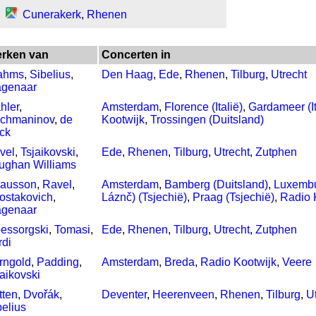
Cunerakerk
,
Rhenen
rken van
Concerten in
ahms
,
Sibelius
,
Den Haag
,
Ede
,
Rhenen
,
Tilburg
,
Utrecht
genaar
hler
,
Amsterdam
,
Florence (Italië)
,
Gardameer (It
chmaninov
,
de
Kootwijk
,
Trossingen (Duitsland)
ck
vel
,
Tsjaikovski
,
Ede
,
Rhenen
,
Tilburg
,
Utrecht
,
Zutphen
ughan Williams
ausson
,
Ravel
,
Amsterdam
,
Bamberg (Duitsland)
,
Luxembu
ostakovich
,
Láznč) (Tsjechië)
,
Praag (Tsjechië)
,
Radio 
genaar
essorgski
,
Tomasi
,
Ede
,
Rhenen
,
Tilburg
,
Utrecht
,
Zutphen
rdi
rngold
,
Padding
,
Amsterdam
,
Breda
,
Radio Kootwijk
,
Veere
jaikovski
tten
,
Dvořák
,
Deventer
,
Heerenveen
,
Rhenen
,
Tilburg
,
U
belius