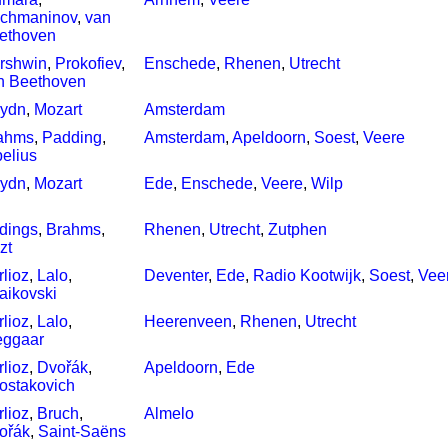
chmaninov
,
van
ethoven
rshwin
,
Prokofiev
,
Enschede
,
Rhenen
,
Utrecht
n Beethoven
ydn
,
Mozart
Amsterdam
ahms
,
Padding
,
Amsterdam
,
Apeldoorn
,
Soest
,
Veere
belius
ydn
,
Mozart
Ede
,
Enschede
,
Veere
,
Wilp
dings
,
Brahms
,
Rhenen
,
Utrecht
,
Zutphen
zt
rlioz
,
Lalo
,
Deventer
,
Ede
,
Radio Kootwijk
,
Soest
,
Vee
jaikovski
rlioz
,
Lalo
,
Heerenveen
,
Rhenen
,
Utrecht
eggaar
rlioz
,
Dvořák
,
Apeldoorn
,
Ede
ostakovich
rlioz
,
Bruch
,
Almelo
ořák
,
Saint-Saëns