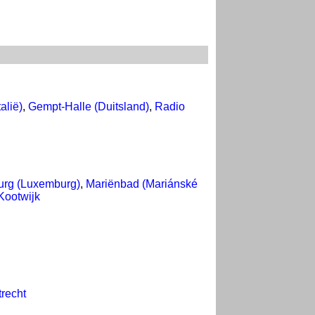
alië)
,
Gempt-Halle (Duitsland)
,
Radio
rg (Luxemburg)
,
Mariënbad (Mariánské
Kootwijk
trecht