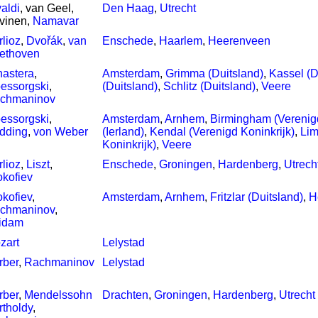
aldi
, van Geel,
Den Haag
,
Utrecht
vinen,
Namavar
rlioz
,
Dvořák
,
van
Enschede
,
Haarlem
,
Heerenveen
ethoven
nastera
,
Amsterdam
,
Grimma (Duitsland)
,
Kassel (D
essorgski
,
(Duitsland)
,
Schlitz (Duitsland)
,
Veere
chmaninov
essorgski
,
Amsterdam
,
Arnhem
,
Birmingham (Verenigd
dding
,
von Weber
(Ierland)
,
Kendal (Verenigd Koninkrijk)
,
Lim
Koninkrijk)
,
Veere
rlioz
,
Liszt
,
Enschede
,
Groningen
,
Hardenberg
,
Utrech
okofiev
okofiev
,
Amsterdam
,
Arnhem
,
Fritzlar (Duitsland)
,
H
chmaninov
,
idam
zart
Lelystad
rber
,
Rachmaninov
Lelystad
rber
,
Mendelssohn
Drachten
,
Groningen
,
Hardenberg
,
Utrecht
rtholdy
,