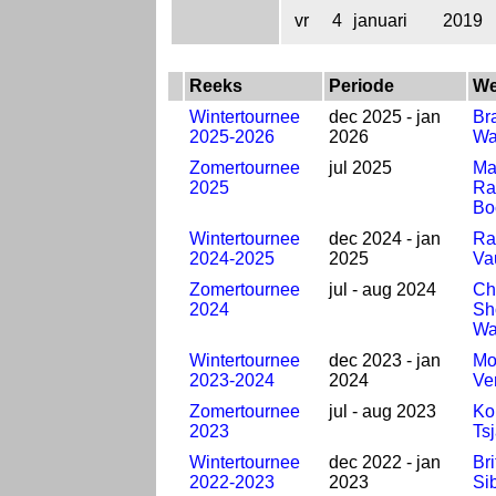
vr
4
januari
2019
Reeks
Periode
We
Wintertournee
dec 2025 - jan
Br
2025-2026
2026
Wa
Zomertournee
jul 2025
Ma
2025
Ra
Bo
Wintertournee
dec 2024 - jan
Ra
2024-2025
2025
Va
Zomertournee
jul - aug 2024
Ch
2024
Sh
Wa
Wintertournee
dec 2023 - jan
Mo
2023-2024
2024
Ve
Zomertournee
jul - aug 2023
Ko
2023
Ts
Wintertournee
dec 2022 - jan
Bri
2022-2023
2023
Si